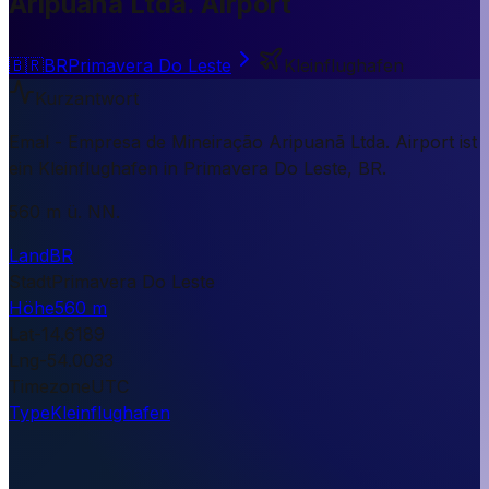
Aripuanã Ltda. Airport
🇧🇷
BR
Primavera Do Leste
Kleinflughafen
Kurzantwort
Emal - Empresa de Mineiração Aripuanã Ltda. Airport ist
ein Kleinflughafen in Primavera Do Leste, BR.
560 m ü. NN.
Land
BR
Stadt
Primavera Do Leste
Höhe
560 m
Lat
-14.6189
Lng
-54.0033
Timezone
UTC
Type
Kleinflughafen