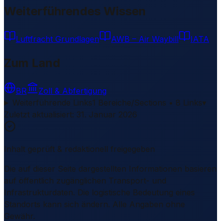
Weiterführendes Wissen
Luftfracht Grundlagen
AWB – Air Waybill
IATA
Zum Land
BR
Zoll & Abfertigung
Weiterführende Links
1 Bereiche/Sections • 8 Links
▾
Zuletzt aktualisiert
:
31. Januar 2026
Inhalt geprüft & redaktionell freigegeben
Die auf dieser Seite dargestellten Informationen basieren
auf öffentlich zugänglichen Transport- und
Infrastrukturdaten. Die logistische Bedeutung eines
Standorts kann sich ändern. Alle Angaben ohne
Gewähr.