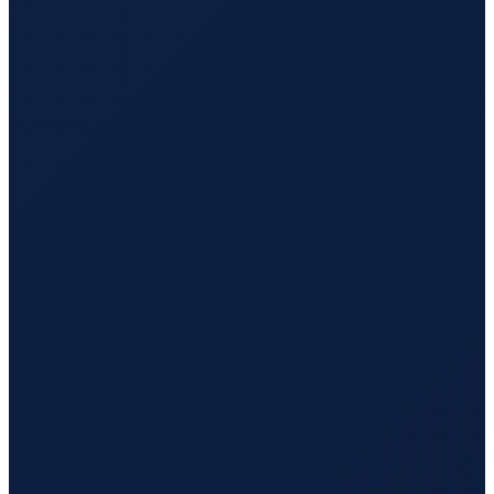
Sao Paulo
→
Busan