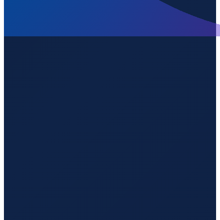
Sao Paulo
→
Shenzhen