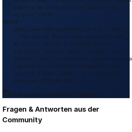
https://www.frachtportal.com/de/informat
empresa-de-mineiracao-aripuana-ltda-
airport-27038
BibTeX
@misc{emalempresade2026, title = {Emal
- Empresa de Mineiração Aripuanã Ltda.
Airport}, author = {{Frachtportal
Editorial Team}}, year = {2026}, url =
{https://www.frachtportal.com/de/informa
empresa-de-mineiracao-aripuana-ltda-
airport-27038}, note = {Frachtportal,
accessed 2026-08-09} }
Inhalt geprüft & redaktionell freigegeben.
Fragen & Antworten aus der
Community