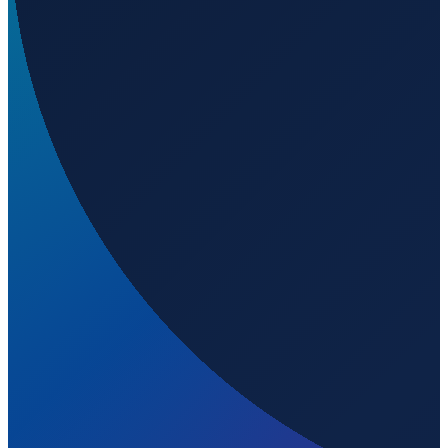
Wird geladen...
-14.61889
,
-54.00333
560
m ü. NN
Sao Paulo
→
Shanghai