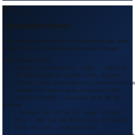
Diese Seite zitieren
Sie schreiben einen Bericht, eine Hausarbeit oder einen
LinkedIn-Post? Verwenden Sie eine dieser Vorlagen.
Empfohlenes Format
Source: Frachtportal – Emal - Empresa
de Mineiração Aripuanã Ltda. Airport
(https://www.frachtportal.com/de/informa
empresa-de-mineiracao-aripuana-ltda-
airport-27038), accessed 2026-08-09
APA-Stil
Frachtportal Editorial Team. (2026).
Emal - Empresa de Mineiração Aripuanã
Ltda. Airport. Frachtportal.