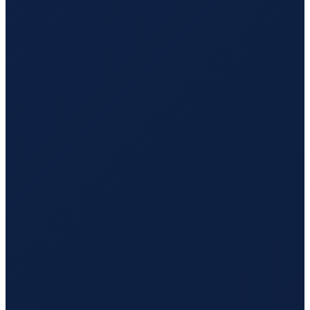
Sao Paulo
→
Hong Kong