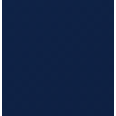
Sao Paulo
→
Guangzhou