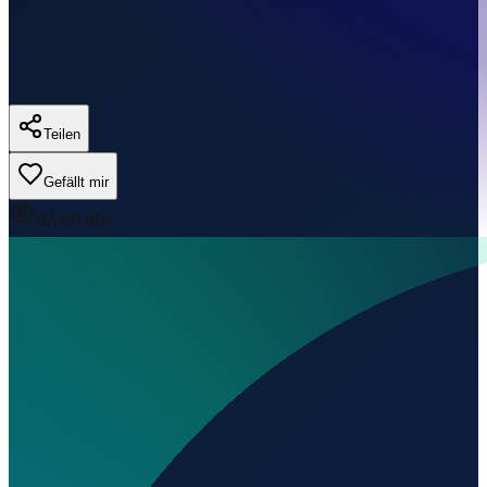
Teilen
Gefällt mir
0
Aufrufe