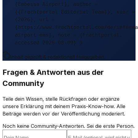
{Embessa Airport}, author =
{{Frachtportal Editorial Team}}, year =
{2026}, url =
{https://www.frachtportal.com/de/informa
airport-ems}, note = {Frachtportal,
accessed 2026-08-09} }
Inhalt geprüft & redaktionell freigegeben.
Fragen & Antworten aus der
Community
Teile dein Wissen, stelle Rückfragen oder ergänze
unsere Erklärung mit deinem Praxis-Know-how. Alle
Beiträge werden vor der Veröffentlichung moderiert.
Noch keine Community-Antworten. Sei die erste Person.