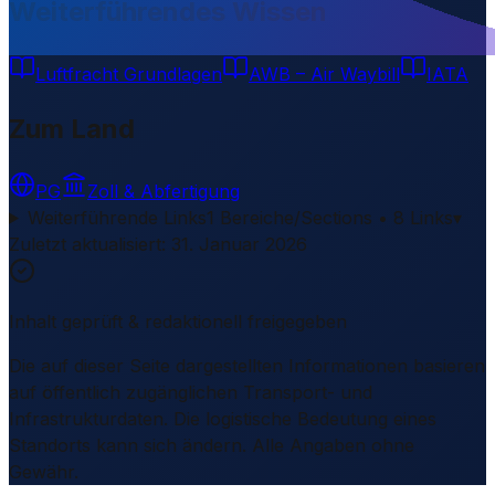
Weiterführendes Wissen
Luftfracht Grundlagen
AWB – Air Waybill
IATA
Zum Land
PG
Zoll & Abfertigung
Weiterführende Links
1 Bereiche/Sections • 8 Links
▾
Zuletzt aktualisiert
:
31. Januar 2026
Inhalt geprüft & redaktionell freigegeben
Die auf dieser Seite dargestellten Informationen basieren
auf öffentlich zugänglichen Transport- und
Infrastrukturdaten. Die logistische Bedeutung eines
Standorts kann sich ändern. Alle Angaben ohne
Gewähr.