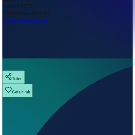
Lng
148.7628
Timezone
Asia/Tokyo
Type
Kleinflughafen
Teilen
Gefällt mir
0
Aufrufe