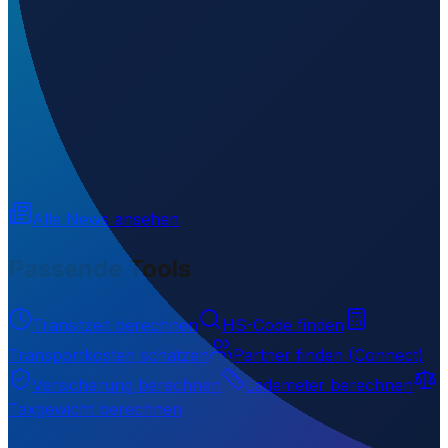
Welchen IATA-Code hat Embessa Airport?
▼
Wo liegt Embessa Airport?
▼
Was ist der ICAO-Code von Embessa Airport?
▼
Auf welcher Höhe liegt Embessa Airport?
▼
Wird geladen...
-9.44700
,
148.76280
40
m ü. NN
Alle News ansehen
Passende Tools
Transitzeit berechnen
HS-Code finden
Transportkosten schätzen
Partner finden (Connect)
Versicherung berechnen
Lademeter berechnen
Taxgewicht berechnen