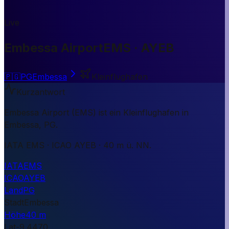
Live
Embessa Airport
EMS · AYEB
🇵🇬
PG
Embessa
Kleinflughafen
Kurzantwort
Embessa Airport (EMS) ist ein Kleinflughafen in
Embessa, PG.
IATA EMS · ICAO AYEB · 40 m ü. NN.
IATA
EMS
ICAO
AYEB
Land
PG
Stadt
Embessa
Höhe
40 m
Lat
-9.4470