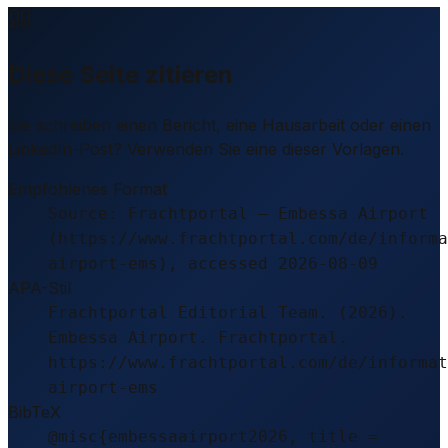
Diese Seite zitieren
Sie schreiben einen Bericht, eine Hausarbeit oder einen
LinkedIn-Post? Verwenden Sie eine dieser Vorlagen.
Empfohlenes Format
Source: Frachtportal – Embessa Airport
(https://www.frachtportal.com/de/informa
airport-ems), accessed 2026-08-09
APA-Stil
Frachtportal Editorial Team. (2026).
Embessa Airport. Frachtportal.
https://www.frachtportal.com/de/informat
airport-ems
BibTeX
@misc{embessaairport2026, title =