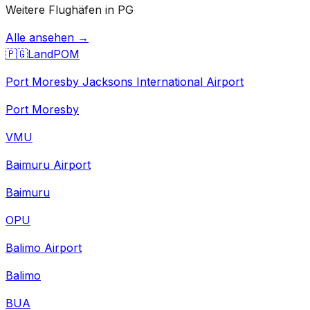
Weitere Flughäfen in PG
Alle ansehen →
🇵🇬
Land
POM
Port Moresby Jacksons International Airport
Port Moresby
VMU
Baimuru Airport
Baimuru
OPU
Balimo Airport
Balimo
BUA