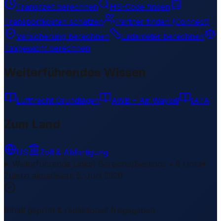
Transitzeit berechnen
HS-Code finden
Transportkosten schätzen
Partner finden (Connect)
Versicherung berechnen
Lademeter berechnen
Taxgewicht berechnen
Weiterführendes Wissen
Luftfracht Grundlagen
AWB – Air Waybill
IATA
Zum Land
US
Zoll & Abfertigung
Weiterführende Links
1 Bereiche/Sections • 8 Links
▾
Zuletzt aktualisiert
:
5. Juni 2026
Inhalt geprüft & redaktionell freigegeben