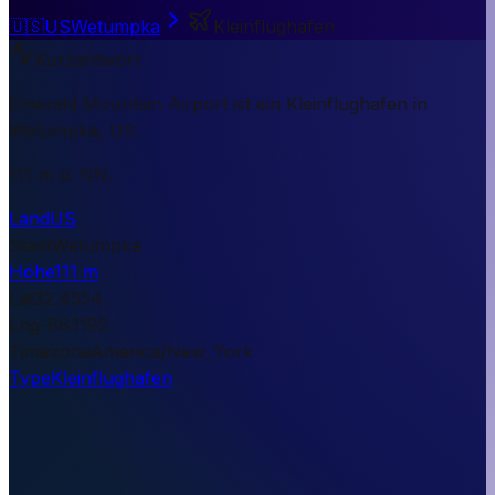
🇺🇸
US
Wetumpka
Kleinflughafen
Kurzantwort
Emerald Mountain Airport ist ein Kleinflughafen in
Wetumpka, US.
111 m ü. NN.
Land
US
Stadt
Wetumpka
Höhe
111 m
Lat
32.4554
Lng
-86.1192
Timezone
America/New_York
Type
Kleinflughafen