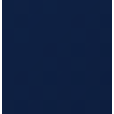
Los Angeles
→
Tokyo