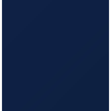
Los Angeles
→
Hong Kong