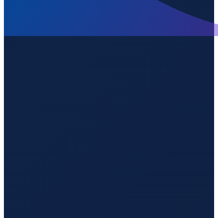
Los Angeles
→
Guangzhou