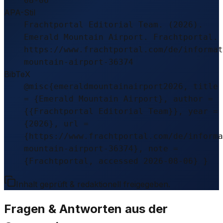
08-06
APA-Stil
Frachtportal Editorial Team. (2026).
Emerald Mountain Airport. Frachtportal.
https://www.frachtportal.com/de/informat
mountain-airport-36374
BibTeX
@misc{emeraldmountainairport2026, title
= {Emerald Mountain Airport}, author =
{{Frachtportal Editorial Team}}, year =
{2026}, url =
{https://www.frachtportal.com/de/informa
mountain-airport-36374}, note =
{Frachtportal, accessed 2026-08-06} }
Inhalt geprüft & redaktionell freigegeben.
Fragen & Antworten aus der