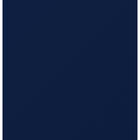
Los Angeles
→
Busan