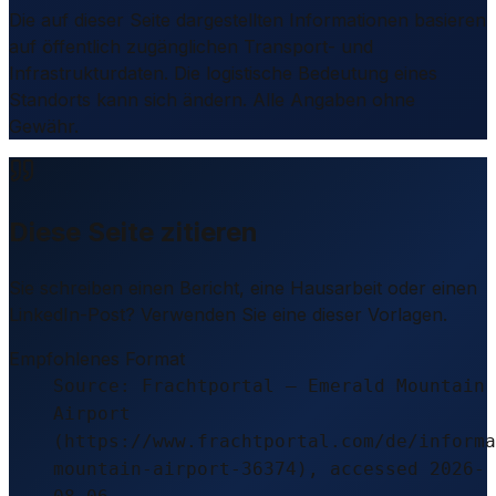
Die auf dieser Seite dargestellten Informationen basieren
auf öffentlich zugänglichen Transport- und
Infrastrukturdaten. Die logistische Bedeutung eines
Standorts kann sich ändern. Alle Angaben ohne
Gewähr.
Diese Seite zitieren
Sie schreiben einen Bericht, eine Hausarbeit oder einen
LinkedIn-Post? Verwenden Sie eine dieser Vorlagen.
Empfohlenes Format
Source: Frachtportal – Emerald Mountain
Airport
(https://www.frachtportal.com/de/informa
mountain-airport-36374), accessed 2026-