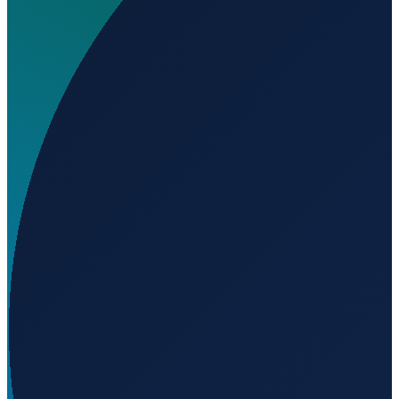
Wo liegt Emerald Mountain Airport?
▼
Auf welcher Höhe liegt Emerald Mountain Airport?
▼
Wird geladen...
32.45540
,
-86.11920
111
m ü. NN
Los Angeles
→
Shanghai