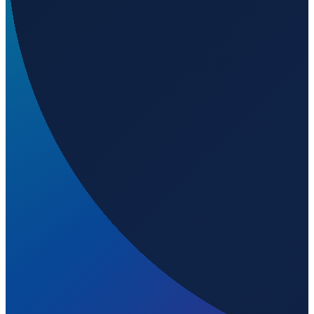
Los Angeles
→
Shenzhen