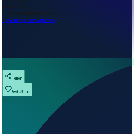
Lng
8.3052
Timezone
Europe/Zurich
Type
Regionalflughafen
Teilen
Gefällt mir
0
Aufrufe