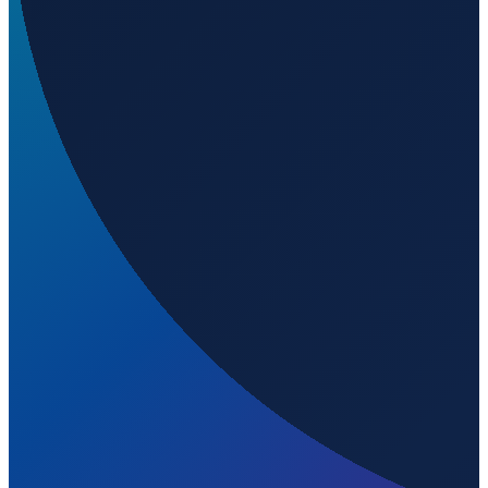
Auf welcher Höhe liegt Emmen Air Base?
▼
Wird geladen...
47.09244
,
8.30518
427
m ü. NN
Zurich
→
Shanghai