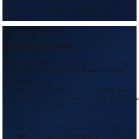
Infrastrukturdaten. Die logistische Bedeutung eines
Standorts kann sich ändern. Alle Angaben ohne
Gewähr.
Diese Seite zitieren
Sie schreiben einen Bericht, eine Hausarbeit oder einen
LinkedIn-Post? Verwenden Sie eine dieser Vorlagen.
Empfohlenes Format
Source: Frachtportal – Emmen Air Base
(https://www.frachtportal.com/de/informa
air-base-airport-eml), accessed 2026-
08-10
APA-Stil
Frachtportal Editorial Team. (2026).
Emmen Air Base. Frachtportal.