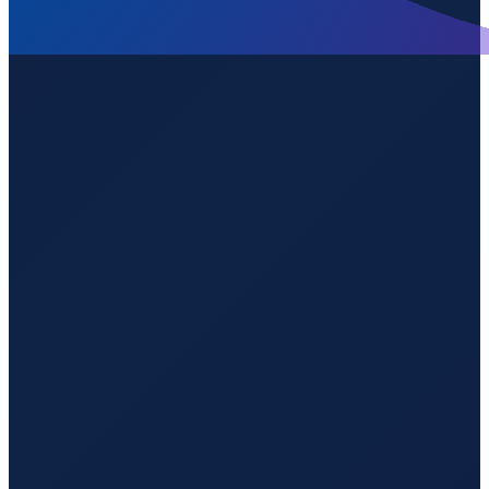
Zurich
→
Shenzhen