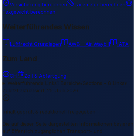
Versicherung berechnen
Lademeter berechnen
Taxgewicht berechnen
Weiterführendes Wissen
Luftfracht Grundlagen
AWB – Air Waybill
IATA
Zum Land
CH
Zoll & Abfertigung
Weiterführende Links
1 Bereiche/Sections • 8 Links
▾
Zuletzt aktualisiert
:
25. Juni 2026
Inhalt geprüft & redaktionell freigegeben
Die auf dieser Seite dargestellten Informationen basieren
auf öffentlich zugänglichen Transport- und