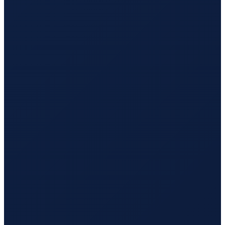
Zurich
→
Busan