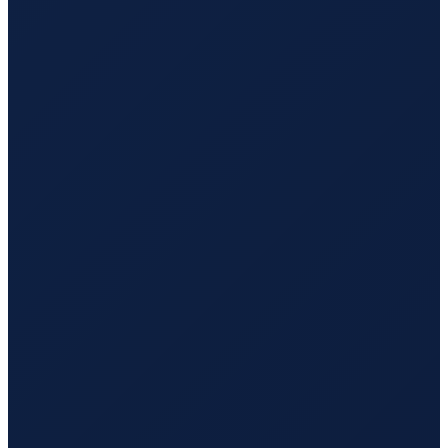
Zurich
→
Tokyo