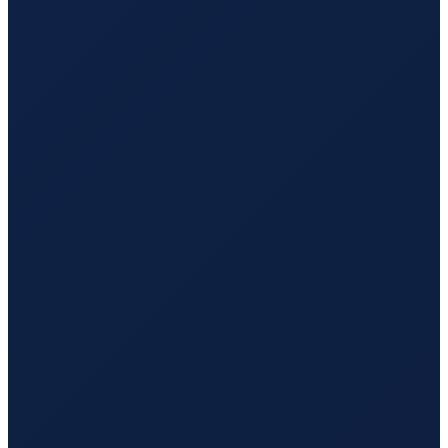
Zurich
→
Hong Kong