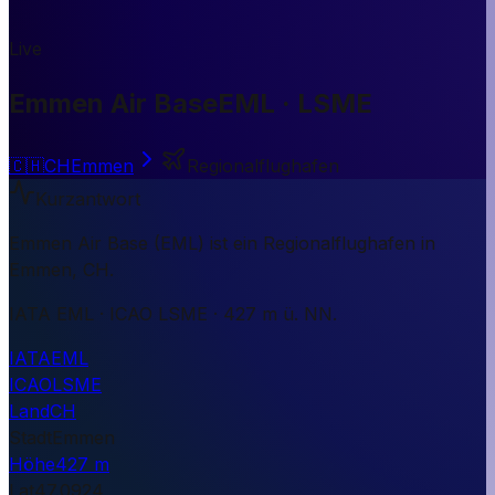
Live
Emmen Air Base
EML · LSME
🇨🇭
CH
Emmen
Regionalflughafen
Kurzantwort
Emmen Air Base (EML) ist ein Regionalflughafen in
Emmen, CH.
IATA EML · ICAO LSME · 427 m ü. NN.
IATA
EML
ICAO
LSME
Land
CH
Stadt
Emmen
Höhe
427 m
Lat
47.0924