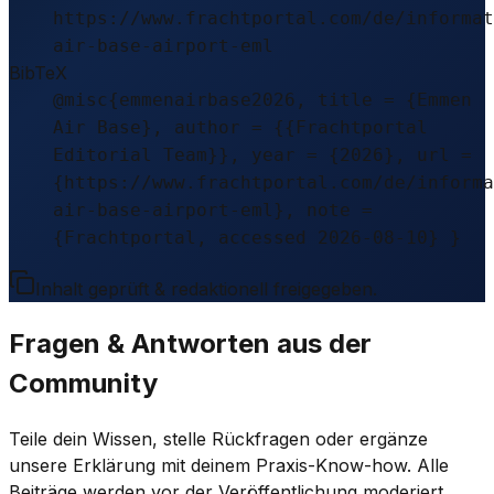
https://www.frachtportal.com/de/informat
air-base-airport-eml
BibTeX
@misc{emmenairbase2026, title = {Emmen
Air Base}, author = {{Frachtportal
Editorial Team}}, year = {2026}, url =
{https://www.frachtportal.com/de/informa
air-base-airport-eml}, note =
{Frachtportal, accessed 2026-08-10} }
Inhalt geprüft & redaktionell freigegeben.
Fragen & Antworten aus der
Community
Teile dein Wissen, stelle Rückfragen oder ergänze
unsere Erklärung mit deinem Praxis-Know-how. Alle
Beiträge werden vor der Veröffentlichung moderiert.