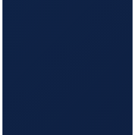
Zurich
→
Guangzhou