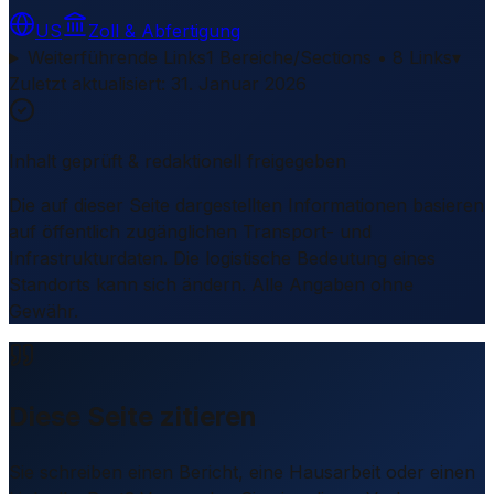
US
Zoll & Abfertigung
Weiterführende Links
1 Bereiche/Sections • 8 Links
▾
Zuletzt aktualisiert
:
31. Januar 2026
Inhalt geprüft & redaktionell freigegeben
Die auf dieser Seite dargestellten Informationen basieren
auf öffentlich zugänglichen Transport- und
Infrastrukturdaten. Die logistische Bedeutung eines
Standorts kann sich ändern. Alle Angaben ohne
Gewähr.
Diese Seite zitieren
Sie schreiben einen Bericht, eine Hausarbeit oder einen