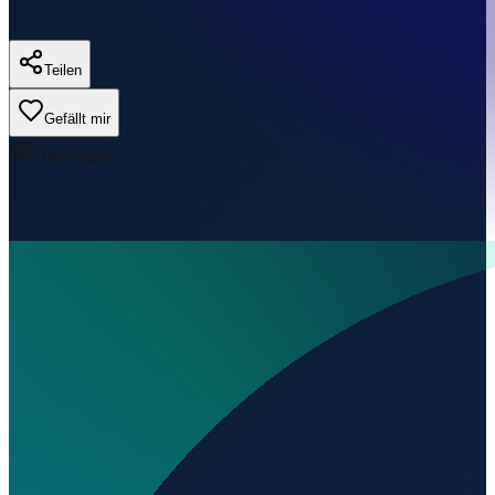
Teilen
Gefällt mir
0
Aufrufe