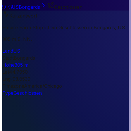
🇺🇸
US
Bongards
Geschlossen
Kurzantwort
Empire Farm Strip ist ein Geschlossen in Bongards, US.
305 m ü. NN.
Land
US
Stadt
Bongards
Höhe
305 m
Lat
44.7950
Lng
-93.8539
Timezone
America/Chicago
Type
Geschlossen