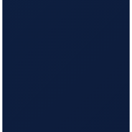
Los Angeles
→
Busan