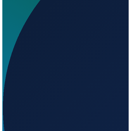
Wo liegt Empire Farm Strip?
▼
Auf welcher Höhe liegt Empire Farm Strip?
▼
Wird geladen...
44.79500
,
-93.85390
305
m ü. NN