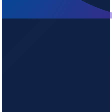
Los Angeles
→
Shenzhen