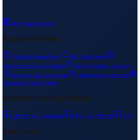
Alle News ansehen
Passende Tools
Transitzeit berechnen
HS-Code finden
Transportkosten schätzen
Partner finden (Connect)
Versicherung berechnen
Lademeter berechnen
Taxgewicht berechnen
Weiterführendes Wissen
Luftfracht Grundlagen
AWB – Air Waybill
IATA
Zum Land