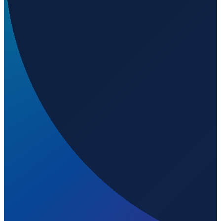
Los Angeles
→
Shanghai