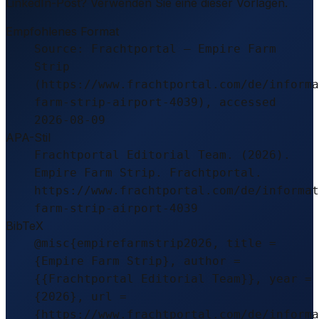
LinkedIn-Post? Verwenden Sie eine dieser Vorlagen.
Empfohlenes Format
Source: Frachtportal – Empire Farm
Strip
(https://www.frachtportal.com/de/informa
farm-strip-airport-4039), accessed
2026-08-09
APA-Stil
Frachtportal Editorial Team. (2026).
Empire Farm Strip. Frachtportal.
https://www.frachtportal.com/de/informat
farm-strip-airport-4039
BibTeX
@misc{empirefarmstrip2026, title =
{Empire Farm Strip}, author =
{{Frachtportal Editorial Team}}, year =
{2026}, url =
{https://www.frachtportal.com/de/informa