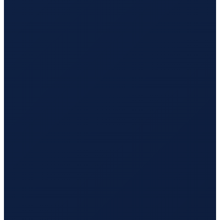
Los Angeles
→
Tokyo