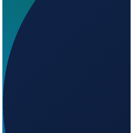
Welchen IATA-Code hat Engati Airstrip?
▼