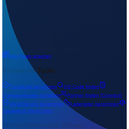
Wo liegt Engati Airstrip?
▼
Was ist der ICAO-Code von Engati Airstrip?
▼
Auf welcher Höhe liegt Engati Airstrip?
▼
Wird geladen...
-6.91790
,
146.10530
1132
m ü. NN
Alle News ansehen
Passende Tools
Transitzeit berechnen
HS-Code finden
Transportkosten schätzen
Partner finden (Connect)
Versicherung berechnen
Lademeter berechnen
Taxgewicht berechnen
Weiterführendes Wissen