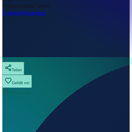
Timezone
Asia/Tokyo
Type
Kleinflughafen
Teilen
Gefällt mir
0
Aufrufe