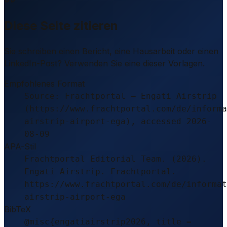
Diese Seite zitieren
Sie schreiben einen Bericht, eine Hausarbeit oder einen
LinkedIn-Post? Verwenden Sie eine dieser Vorlagen.
Empfohlenes Format
Source: Frachtportal – Engati Airstrip
(https://www.frachtportal.com/de/informa
airstrip-airport-ega), accessed 2026-
08-09
APA-Stil
Frachtportal Editorial Team. (2026).
Engati Airstrip. Frachtportal.
https://www.frachtportal.com/de/informat
airstrip-airport-ega
BibTeX
@misc{engatiairstrip2026, title =