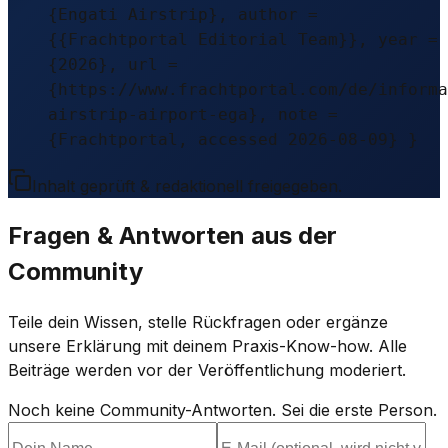
{Engati Airstrip}, author =
{{Frachtportal Editorial Team}}, year =
{2026}, url =
{https://www.frachtportal.com/de/informa
airstrip-airport-ega}, note =
{Frachtportal, accessed 2026-08-09} }
Inhalt geprüft & redaktionell freigegeben.
Fragen & Antworten aus der
Community
Teile dein Wissen, stelle Rückfragen oder ergänze
unsere Erklärung mit deinem Praxis-Know-how. Alle
Beiträge werden vor der Veröffentlichung moderiert.
Noch keine Community-Antworten. Sei die erste Person.