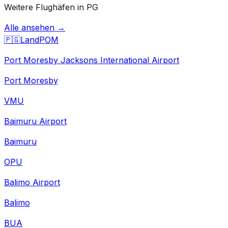
Weitere Flughäfen in PG
Alle ansehen →
🇵🇬
Land
POM
Port Moresby Jacksons International Airport
Port Moresby
VMU
Baimuru Airport
Baimuru
OPU
Balimo Airport
Balimo
BUA