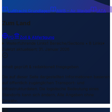
Luftfracht Grundlagen
AWB – Air Waybill
IATA
Zum Land
PG
Zoll & Abfertigung
Weiterführende Links
1 Bereiche/Sections • 8 Links
▾
Zuletzt aktualisiert
:
31. Januar 2026
Inhalt geprüft & redaktionell freigegeben
Die auf dieser Seite dargestellten Informationen basieren
auf öffentlich zugänglichen Transport- und
Infrastrukturdaten. Die logistische Bedeutung eines
Standorts kann sich ändern. Alle Angaben ohne
Gewähr.