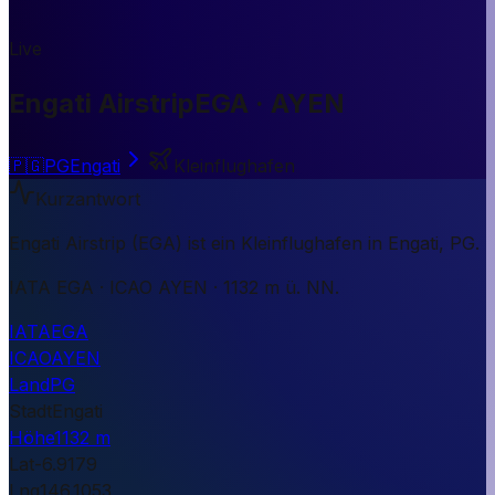
Live
Engati Airstrip
EGA · AYEN
🇵🇬
PG
Engati
Kleinflughafen
Kurzantwort
Engati Airstrip (EGA) ist ein Kleinflughafen in Engati, PG.
IATA EGA · ICAO AYEN · 1132 m ü. NN.
IATA
EGA
ICAO
AYEN
Land
PG
Stadt
Engati
Höhe
1132 m
Lat
-6.9179
Lng
146.1053