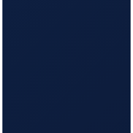
Los Angeles
→
Busan