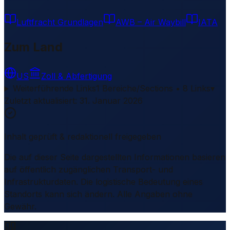
Luftfracht Grundlagen
AWB – Air Waybill
IATA
Zum Land
US
Zoll & Abfertigung
Weiterführende Links
1 Bereiche/Sections • 8 Links
▾
Zuletzt aktualisiert
:
31. Januar 2026
Inhalt geprüft & redaktionell freigegeben
Die auf dieser Seite dargestellten Informationen basieren
auf öffentlich zugänglichen Transport- und
Infrastrukturdaten. Die logistische Bedeutung eines
Standorts kann sich ändern. Alle Angaben ohne
Gewähr.