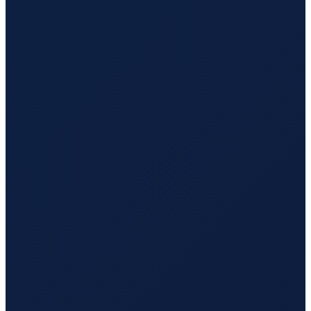
Los Angeles
→
Tokyo