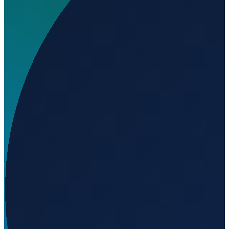
Wo liegt Engdahl Farm (Moonstraka) Heliport?
▼
Auf welcher Höhe liegt Engdahl Farm (Moonstraka)
Heliport?
▼
Wird geladen...