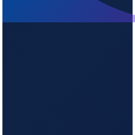
Los Angeles
→
Shenzhen