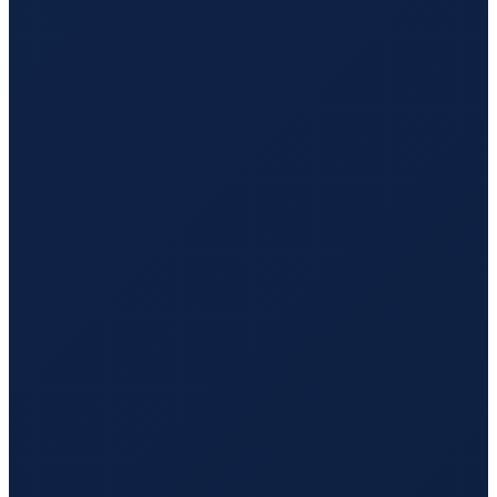
Los Angeles
→
Guangzhou