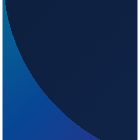
39.28870
,
-86.34720
213
m ü. NN
Los Angeles
→
Shanghai