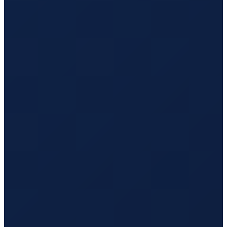
Los Angeles
→
Hong Kong