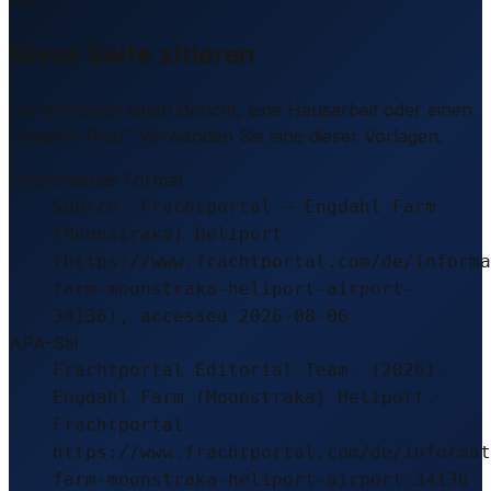
Diese Seite zitieren
Sie schreiben einen Bericht, eine Hausarbeit oder einen
LinkedIn-Post? Verwenden Sie eine dieser Vorlagen.
Empfohlenes Format
Source: Frachtportal – Engdahl Farm
(Moonstraka) Heliport
(https://www.frachtportal.com/de/informa
farm-moonstraka-heliport-airport-
34136), accessed 2026-08-06
APA-Stil
Frachtportal Editorial Team. (2026).
Engdahl Farm (Moonstraka) Heliport.
Frachtportal.
https://www.frachtportal.com/de/informat
farm-moonstraka-heliport-airport-34136