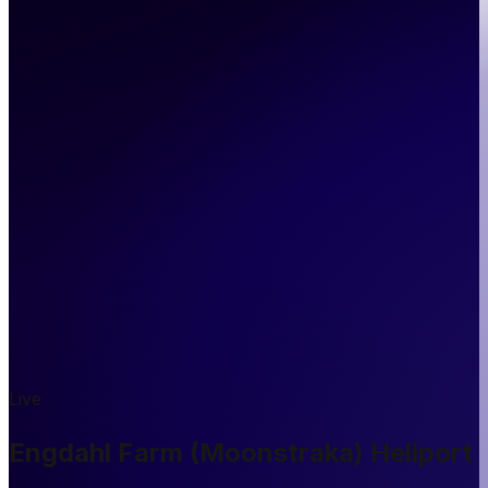
Live
Engdahl Farm (Moonstraka) Heliport