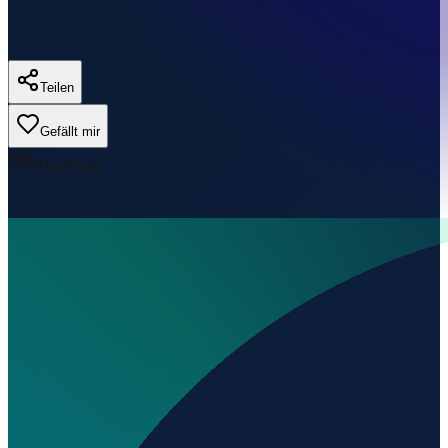
Teilen
Gefällt mir
0
Aufrufe