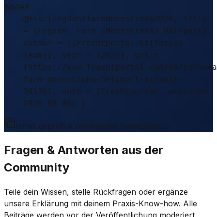
BibTeX
@misc{engdahlfarmmoonstraka2026, title
= {Engdahl Farm (Moonstraka) Heliport},
author = {{Frachtportal Editorial
Team}}, year = {2026}, url =
{https://www.frachtportal.com/de/informa
farm-moonstraka-heliport-airport-
34136}, note = {Frachtportal, accessed
2026-08-06} }
Inhalt geprüft & redaktionell freigegeben.
Fragen & Antworten aus der
Community
Teile dein Wissen, stelle Rückfragen oder ergänze
unsere Erklärung mit deinem Praxis-Know-how. Alle
Beiträge werden vor der Veröffentlichung moderiert.