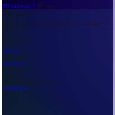
🇺🇸
US
Treviac
Heliport
Kurzantwort
Engdahl Farm (Moonstraka) Heliport ist ein Heliport in
Treviac, US.
213 m ü. NN.
Land
US
Stadt
Treviac
Höhe
213 m
Lat
39.2887
Lng
-86.3472
Timezone
America/New_York
Type
Heliport