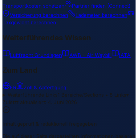
Transportkosten schätzen
Partner finden (Connect)
Versicherung berechnen
Lademeter berechnen
Taxgewicht berechnen
Weiterführendes Wissen
Luftfracht Grundlagen
AWB – Air Waybill
IATA
Zum Land
FR
Zoll & Abfertigung
Weiterführende Links
1 Bereiche/Sections • 8 Links
▾
Zuletzt aktualisiert
:
4. Juni 2026
Inhalt geprüft & redaktionell freigegeben
Die auf dieser Seite dargestellten Informationen basieren