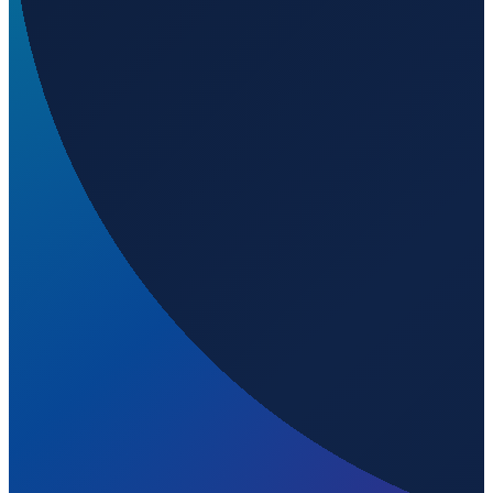
Paris
→
Shenzhen