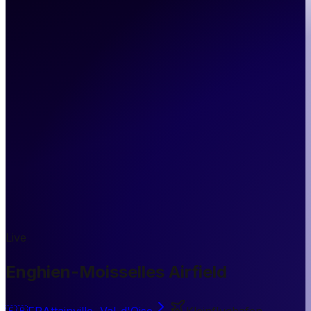
Live
Enghien-Moisselles Airfield
🇫🇷
FR
Attainville, Val-d'Oise
Kleinflughafen