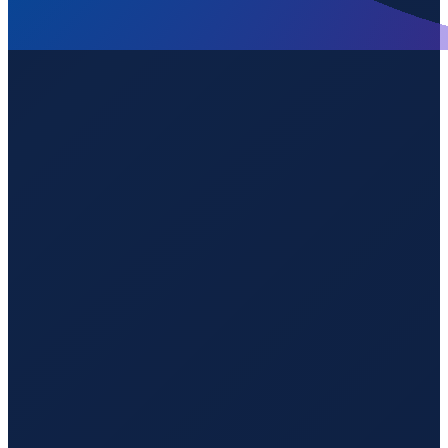
Paris
→
Guangzhou