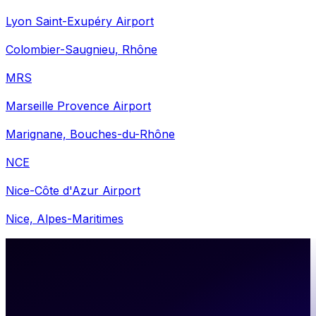
Lyon Saint-Exupéry Airport
Colombier-Saugnieu, Rhône
MRS
Marseille Provence Airport
Marignane, Bouches-du-Rhône
NCE
Nice-Côte d'Azur Airport
Nice, Alpes-Maritimes