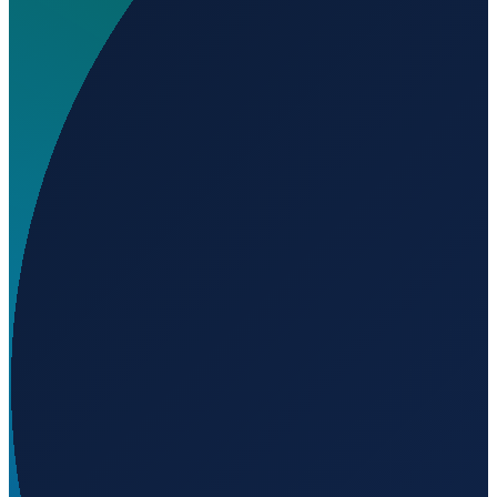
Wo liegt Enghien-Moisselles Airfield?
▼
Auf welcher Höhe liegt Enghien-Moisselles Airfield?
▼
Wird geladen...
49.04602
,
2.35398
102
m ü. NN
Paris
→
Shanghai