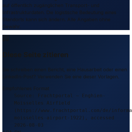
auf öffentlich zugänglichen Transport- und
Infrastrukturdaten. Die logistische Bedeutung eines
Standorts kann sich ändern. Alle Angaben ohne
Gewähr.
Diese Seite zitieren
Sie schreiben einen Bericht, eine Hausarbeit oder einen
LinkedIn-Post? Verwenden Sie eine dieser Vorlagen.
Empfohlenes Format
Source: Frachtportal – Enghien-
Moisselles Airfield
(https://www.frachtportal.com/de/informa
moisselles-airport-1922), accessed
2026-08-03