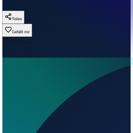
Teilen
Gefällt mir
0
Aufrufe