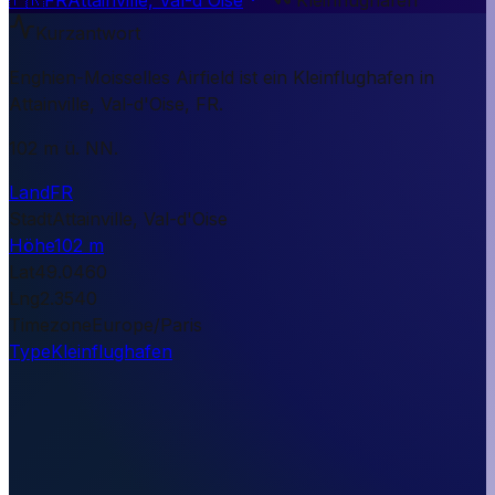
Kurzantwort
Enghien-Moisselles Airfield ist ein Kleinflughafen in
Attainville, Val-d'Oise, FR.
102 m ü. NN.
Land
FR
Stadt
Attainville, Val-d'Oise
Höhe
102 m
Lat
49.0460
Lng
2.3540
Timezone
Europe/Paris
Type
Kleinflughafen