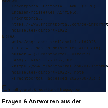
APA-Stil
Frachtportal Editorial Team. (2026).
Enghien-Moisselles Airfield.
Frachtportal.
https://www.frachtportal.com/de/informat
moisselles-airport-1922
BibTeX
@misc{enghienmoissellesairfield2026,
title = {Enghien-Moisselles Airfield},
author = {{Frachtportal Editorial
Team}}, year = {2026}, url =
{https://www.frachtportal.com/de/informa
moisselles-airport-1922}, note =
{Frachtportal, accessed 2026-08-03} }
Inhalt geprüft & redaktionell freigegeben.
Fragen & Antworten aus der