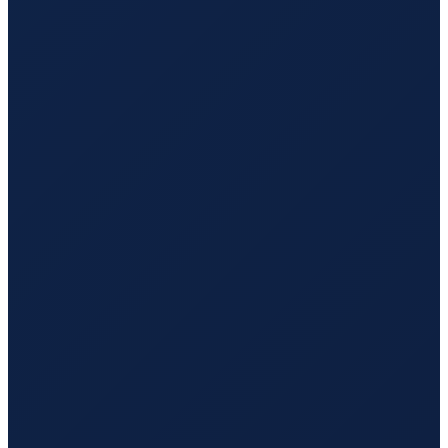
Los Angeles
→
Guangzhou