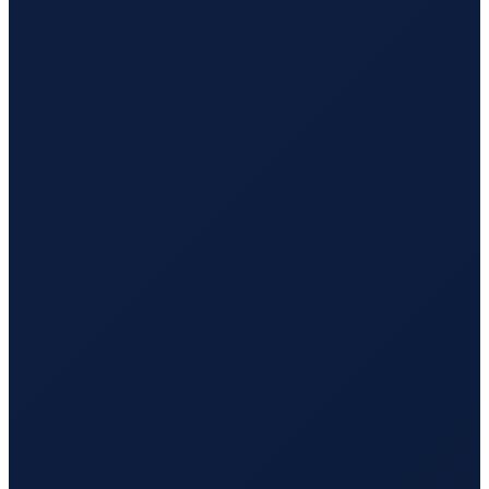
Los Angeles
→
Busan