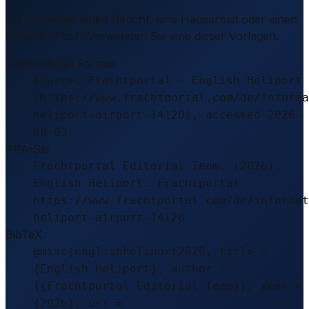
Sie schreiben einen Bericht, eine Hausarbeit oder einen
LinkedIn-Post? Verwenden Sie eine dieser Vorlagen.
Empfohlenes Format
Source: Frachtportal – English Heliport
(https://www.frachtportal.com/de/informa
heliport-airport-14120), accessed 2026-
08-03
APA-Stil
Frachtportal Editorial Team. (2026).
English Heliport. Frachtportal.
https://www.frachtportal.com/de/informat
heliport-airport-14120
BibTeX
@misc{englishheliport2026, title =
{English Heliport}, author =
{{Frachtportal Editorial Team}}, year =
{2026}, url =