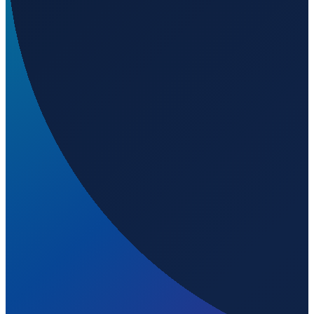
Los Angeles
→
Shanghai