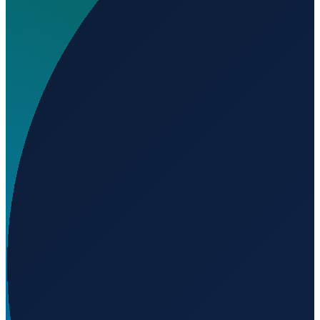
Wo liegt English Heliport?
▼
Auf welcher Höhe liegt English Heliport?
▼
Wird geladen...
37.10380
,
-79.30110
168
m ü. NN