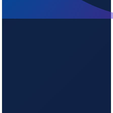
Los Angeles
→
Shenzhen