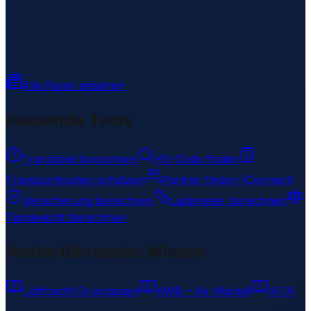
Alle News ansehen
Passende Tools
Transitzeit berechnen
HS-Code finden
Transportkosten schätzen
Partner finden (Connect)
Versicherung berechnen
Lademeter berechnen
Taxgewicht berechnen
Weiterführendes Wissen
Luftfracht Grundlagen
AWB – Air Waybill
IATA