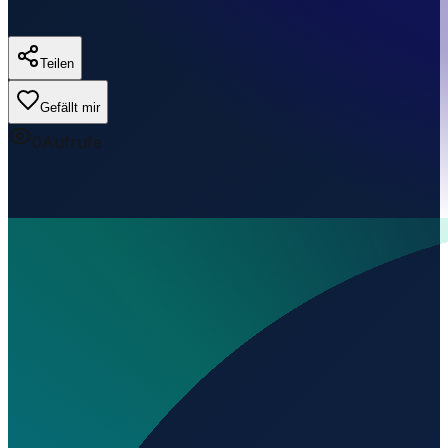
Teilen
Gefällt mir
0
Aufrufe