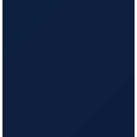
Los Angeles
→
Tokyo