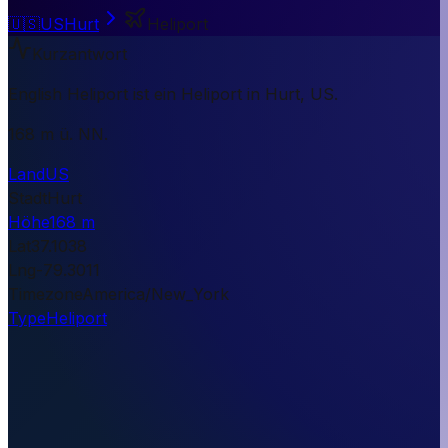
🇺🇸
US
Hurt
Heliport
Kurzantwort
English Heliport ist ein Heliport in Hurt, US.
168 m ü. NN.
Land
US
Stadt
Hurt
Höhe
168 m
Lat
37.1038
Lng
-79.3011
Timezone
America/New_York
Type
Heliport