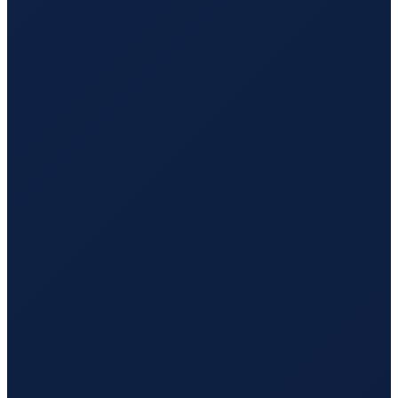
Los Angeles
→
Hong Kong