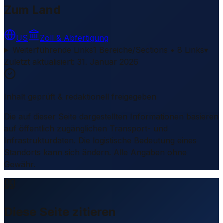
Zum Land
US
Zoll & Abfertigung
Weiterführende Links
1 Bereiche/Sections • 8 Links
▾
Zuletzt aktualisiert
:
31. Januar 2026
Inhalt geprüft & redaktionell freigegeben
Die auf dieser Seite dargestellten Informationen basieren
auf öffentlich zugänglichen Transport- und
Infrastrukturdaten. Die logistische Bedeutung eines
Standorts kann sich ändern. Alle Angaben ohne
Gewähr.
Diese Seite zitieren