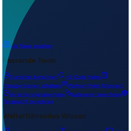
Wo liegt Eniskeane Airfield?
▼
Auf welcher Höhe liegt Eniskeane Airfield?
▼
Wird geladen...
51.73753
,
-8.86384
30
m ü. NN
Alle News ansehen
Passende Tools
Transitzeit berechnen
HS-Code finden
Transportkosten schätzen
Partner finden (Connect)
Versicherung berechnen
Lademeter berechnen
Taxgewicht berechnen
Weiterführendes Wissen