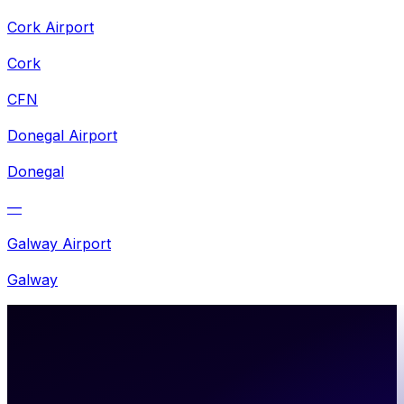
Cork Airport
Cork
CFN
Donegal Airport
Donegal
—
Galway Airport
Galway