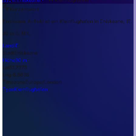
Kurzantwort
Eniskeane Airfield ist ein Kleinflughafen in Eniskeane, IE.
30 m ü. NN.
Land
IE
Stadt
Eniskeane
Höhe
30 m
Lat
51.7375
Lng
-8.8638
Timezone
Europe/London
Type
Kleinflughafen