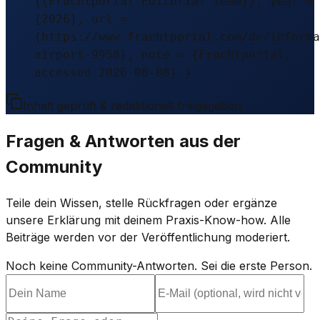
{{Frachtportal Editorial Team}}, year =
{2026}, url =
{https://www.frachtportal.com/de/informa
airport-9958}, note = {Frachtportal,
accessed 2026-08-08} }
Inhalt geprüft & redaktionell freigegeben.
Fragen & Antworten aus der
Community
Teile dein Wissen, stelle Rückfragen oder ergänze
unsere Erklärung mit deinem Praxis-Know-how. Alle
Beiträge werden vor der Veröffentlichung moderiert.
Noch keine Community-Antworten. Sei die erste Person.