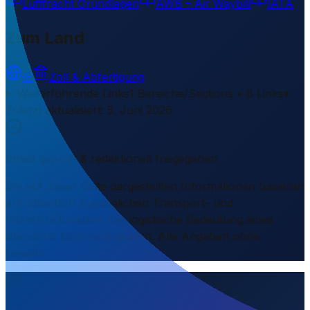
Luftfracht Grundlagen
AWB – Air Waybill
IATA
Zum Land
IE
Zoll & Abfertigung
Weiterführende Links
1 Bereiche/Sections • 8 Links
▾
Zuletzt aktualisiert
:
5. Juni 2026
Inhalt geprüft & redaktionell freigegeben
Die auf dieser Seite dargestellten Informationen basieren
auf öffentlich zugänglichen Transport- und
Infrastrukturdaten. Die logistische Bedeutung eines
Standorts kann sich ändern. Alle Angaben ohne
Gewähr.