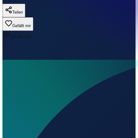
Teilen
Gefällt mir
0
Aufrufe