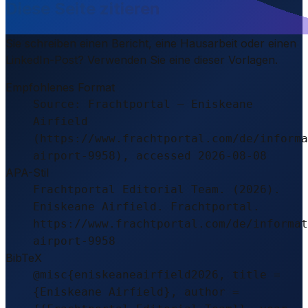
Diese Seite zitieren
Sie schreiben einen Bericht, eine Hausarbeit oder einen
LinkedIn-Post? Verwenden Sie eine dieser Vorlagen.
Empfohlenes Format
Source: Frachtportal – Eniskeane
Airfield
(https://www.frachtportal.com/de/informa
airport-9958), accessed 2026-08-08
APA-Stil
Frachtportal Editorial Team. (2026).
Eniskeane Airfield. Frachtportal.
https://www.frachtportal.com/de/informat
airport-9958
BibTeX
@misc{eniskeaneairfield2026, title =
{Eniskeane Airfield}, author =