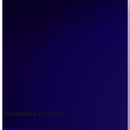
Live
Eniskeane Airfield
🇮🇪
IE
Eniskeane
Kleinflughafen