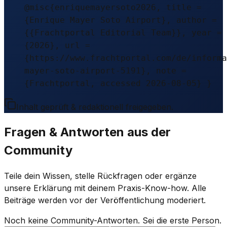
@misc{enriquemayersoto2026, title =
{Enrique Mayer Soto Airport}, author =
{{Frachtportal Editorial Team}}, year =
{2026}, url =
{https://www.frachtportal.com/de/informa
mayer-soto-airport-5191}, note =
{Frachtportal, accessed 2026-08-05} }
Inhalt geprüft & redaktionell freigegeben.
Fragen & Antworten aus der
Community
Teile dein Wissen, stelle Rückfragen oder ergänze
unsere Erklärung mit deinem Praxis-Know-how. Alle
Beiträge werden vor der Veröffentlichung moderiert.
Noch keine Community-Antworten. Sei die erste Person.