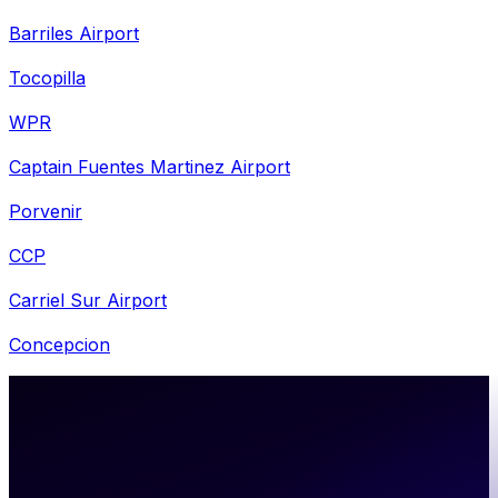
Barriles Airport
Tocopilla
WPR
Captain Fuentes Martinez Airport
Porvenir
CCP
Carriel Sur Airport
Concepcion