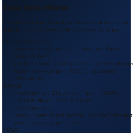
Diese Seite zitieren
Sie schreiben einen Bericht, eine Hausarbeit oder einen
LinkedIn-Post? Verwenden Sie eine dieser Vorlagen.
Empfohlenes Format
Source: Frachtportal – Enrique Mayer
Soto Airport
(https://www.frachtportal.com/de/informa
mayer-soto-airport-5191), accessed
2026-08-05
APA-Stil
Frachtportal Editorial Team. (2026).
Enrique Mayer Soto Airport.
Frachtportal.
https://www.frachtportal.com/de/informat
mayer-soto-airport-5191
BibTeX