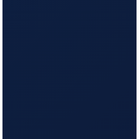
Santiago
→
Busan