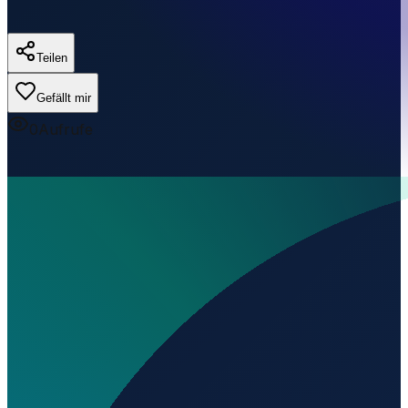
Teilen
Gefällt mir
0
Aufrufe