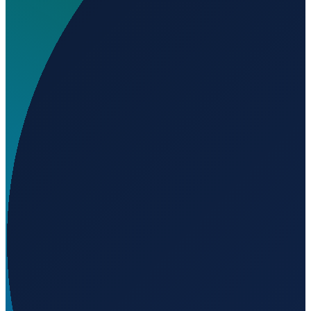
Wo liegt Enrique Mayer Soto Airport?
▼
Auf welcher Höhe liegt Enrique Mayer Soto Airport?
▼
Wird geladen...
-47.78708
,
-73.53303