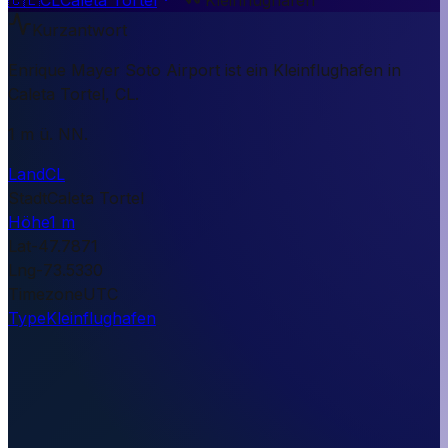
Kurzantwort
Enrique Mayer Soto Airport ist ein Kleinflughafen in
Caleta Tortel, CL.
1 m ü. NN.
Land
CL
Stadt
Caleta Tortel
Höhe
1 m
Lat
-47.7871
Lng
-73.5330
Timezone
UTC
Type
Kleinflughafen