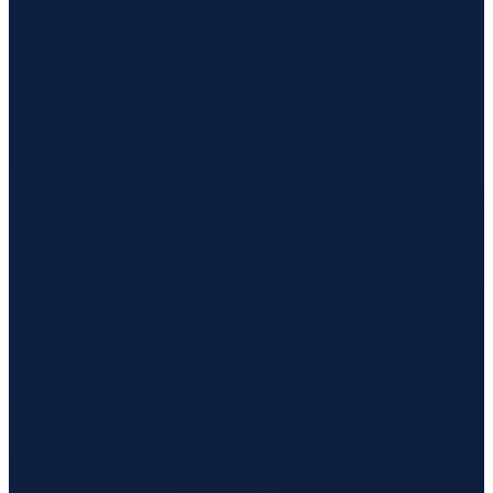
Santiago
→
Tokyo