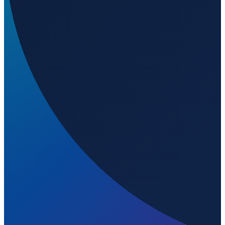
1
m ü. NN
Santiago
→
Shanghai