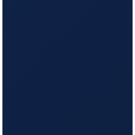
Santiago
→
Guangzhou