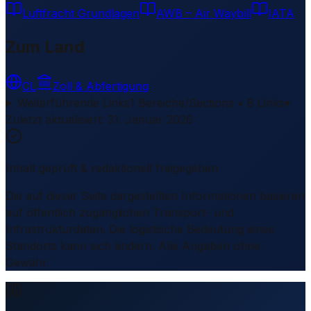
Luftfracht Grundlagen
AWB – Air Waybill
IATA
Zum Land
CL
Zoll & Abfertigung
Weiterführende Links
1 Bereiche/Sections • 8 Links
▾
Zuletzt aktualisiert
:
31. Januar 2026
Inhalt geprüft & redaktionell freigegeben
Die auf dieser Seite dargestellten Informationen basieren
auf öffentlich zugänglichen Transport- und
Infrastrukturdaten. Die logistische Bedeutung eines
Standorts kann sich ändern. Alle Angaben ohne
Gewähr.