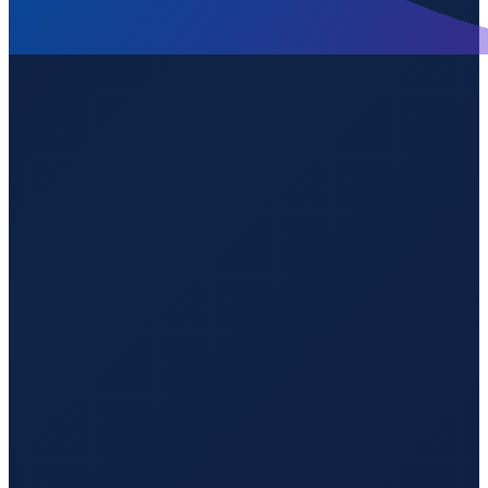
Santiago
→
Shenzhen