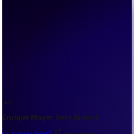
Live
Enrique Mayer Soto Airport
🇨🇱
CL
Caleta Tortel
Kleinflughafen