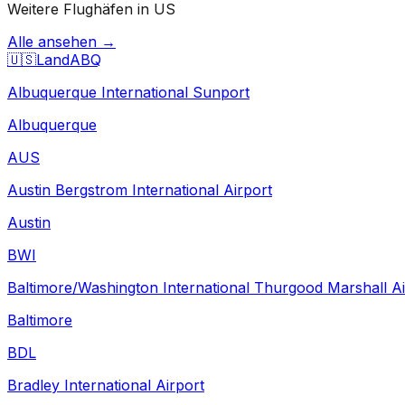
Weitere Flughäfen in US
Alle ansehen →
🇺🇸
Land
ABQ
Albuquerque International Sunport
Albuquerque
AUS
Austin Bergstrom International Airport
Austin
BWI
Baltimore/Washington International Thurgood Marshall Ai
Baltimore
BDL
Bradley International Airport