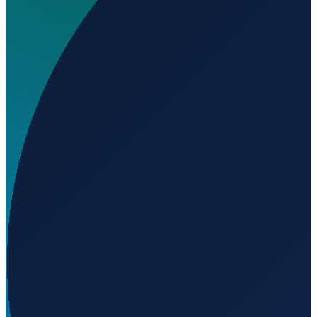
Wo liegt Ensminger Airport?
▼
Auf welcher Höhe liegt Ensminger Airport?
▼
Wird geladen...
37.93340
,
-95.21720
326
m ü. NN
Los Angeles
→
Shanghai