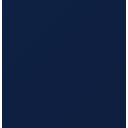
Los Angeles
→
Tokyo