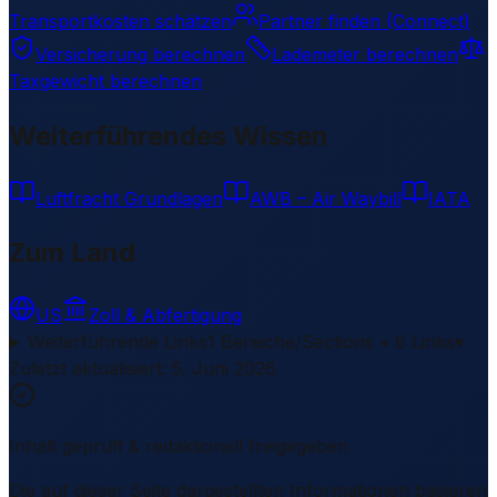
Transportkosten schätzen
Partner finden (Connect)
Versicherung berechnen
Lademeter berechnen
Taxgewicht berechnen
Weiterführendes Wissen
Luftfracht Grundlagen
AWB – Air Waybill
IATA
Zum Land
US
Zoll & Abfertigung
Weiterführende Links
1 Bereiche/Sections • 8 Links
▾
Zuletzt aktualisiert
:
5. Juni 2026
Inhalt geprüft & redaktionell freigegeben
Die auf dieser Seite dargestellten Informationen basieren