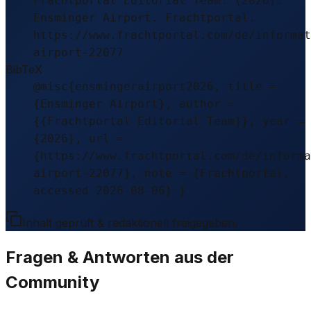
Frachtportal Editorial Team. (2026).
Ensminger Airport. Frachtportal.
https://www.frachtportal.com/de/informat
airport-22077
BibTeX
@misc{ensmingerairport2026, title =
{Ensminger Airport}, author =
{{Frachtportal Editorial Team}}, year =
{2026}, url =
{https://www.frachtportal.com/de/informa
airport-22077}, note = {Frachtportal,
accessed 2026-08-06} }
Inhalt geprüft & redaktionell freigegeben.
Fragen & Antworten aus der
Community