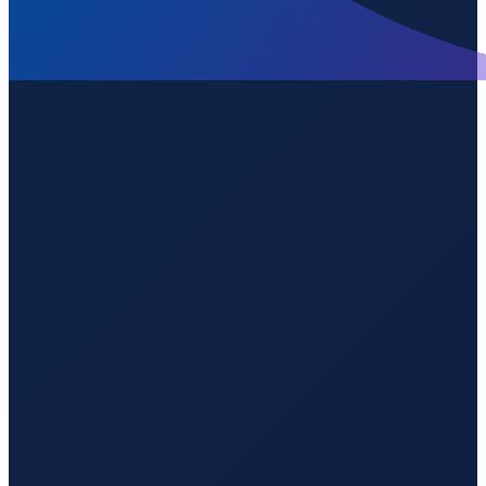
Los Angeles
→
Guangzhou