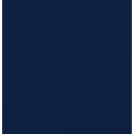
Los Angeles
→
Hong Kong