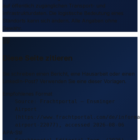
auf öffentlich zugänglichen Transport- und
Infrastrukturdaten. Die logistische Bedeutung eines
Standorts kann sich ändern. Alle Angaben ohne
Gewähr.
Diese Seite zitieren
Sie schreiben einen Bericht, eine Hausarbeit oder einen
LinkedIn-Post? Verwenden Sie eine dieser Vorlagen.
Empfohlenes Format
Source: Frachtportal – Ensminger
Airport
(https://www.frachtportal.com/de/informa
airport-22077), accessed 2026-08-06
APA-Stil