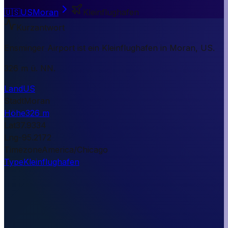
🇺🇸
US
Moran
Kleinflughafen
Kurzantwort
Ensminger Airport ist ein Kleinflughafen in Moran, US.
326 m ü. NN.
Land
US
Stadt
Moran
Höhe
326 m
Lat
37.9334
Lng
-95.2172
Timezone
America/Chicago
Type
Kleinflughafen