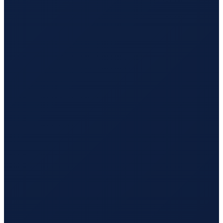
Los Angeles
→
Busan