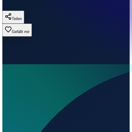
Teilen
Gefällt mir
0
Aufrufe