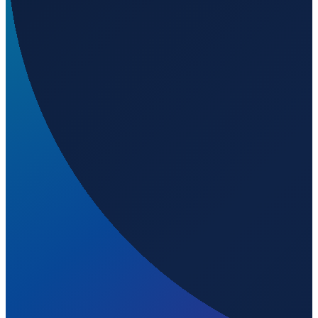
Los Angeles
→
Shenzhen