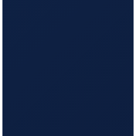
London
→
Tokyo