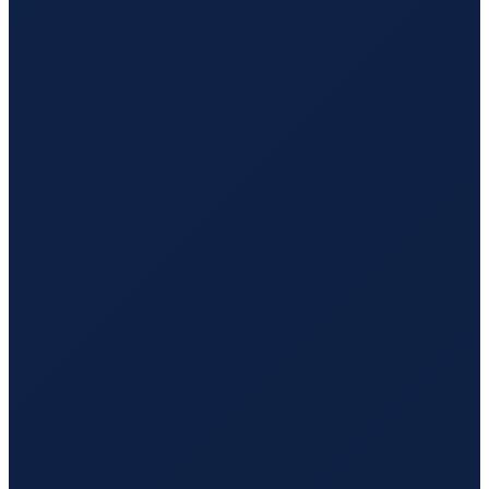
London
→
Hong Kong