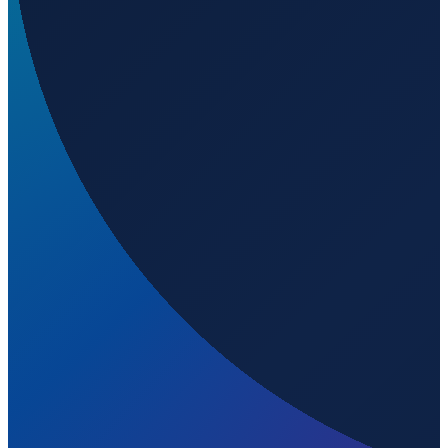
London
→
Shenzhen