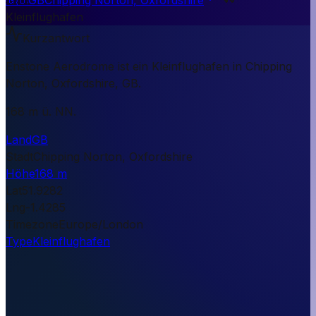
Kleinflughafen
Kurzantwort
Enstone Aerodrome ist ein Kleinflughafen in Chipping
Norton, Oxfordshire, GB.
168 m ü. NN.
Land
GB
Stadt
Chipping Norton, Oxfordshire
Höhe
168 m
Lat
51.9282
Lng
-1.4285
Timezone
Europe/London
Type
Kleinflughafen