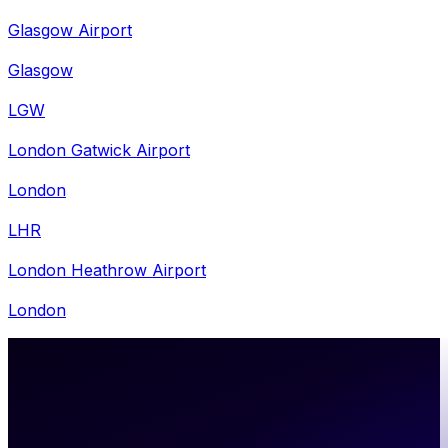
Glasgow Airport
Glasgow
LGW
London Gatwick Airport
London
LHR
London Heathrow Airport
London