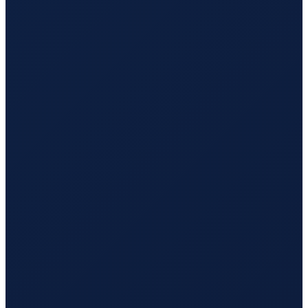
London
→
Busan