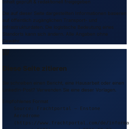
Inhalt geprüft & redaktionell freigegeben
Die auf dieser Seite dargestellten Informationen basieren
auf öffentlich zugänglichen Transport- und
Infrastrukturdaten. Die logistische Bedeutung eines
Standorts kann sich ändern. Alle Angaben ohne
Gewähr.
Diese Seite zitieren
Sie schreiben einen Bericht, eine Hausarbeit oder einen
LinkedIn-Post? Verwenden Sie eine dieser Vorlagen.
Empfohlenes Format
Source: Frachtportal – Enstone
Aerodrome
(https://www.frachtportal.com/de/informa