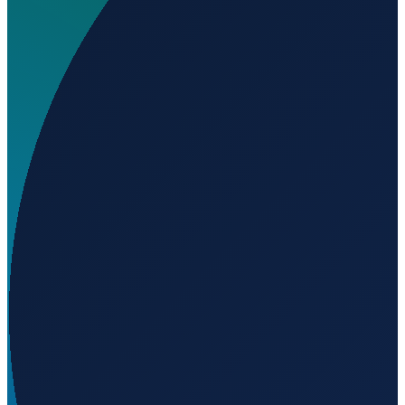
Wo liegt Enstone Aerodrome?
▼
Auf welcher Höhe liegt Enstone Aerodrome?
▼
Wird geladen...
51.92817
,
-1.42850
168
m ü. NN
London
→
Shanghai