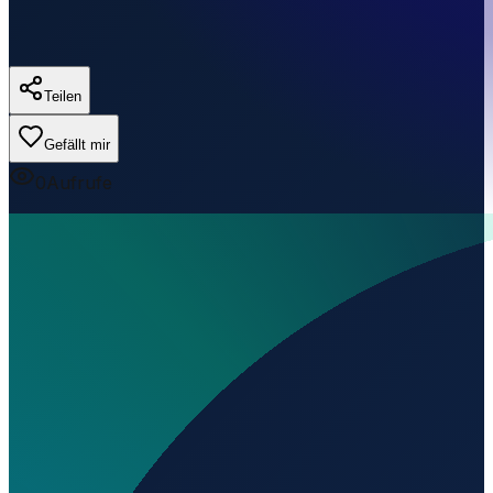
Teilen
Gefällt mir
0
Aufrufe