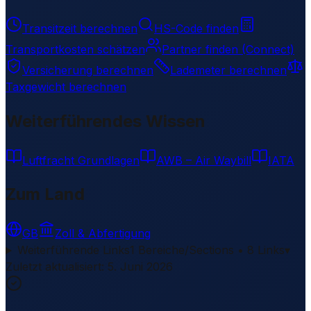
Transitzeit berechnen
HS-Code finden
Transportkosten schätzen
Partner finden (Connect)
Versicherung berechnen
Lademeter berechnen
Taxgewicht berechnen
Weiterführendes Wissen
Luftfracht Grundlagen
AWB – Air Waybill
IATA
Zum Land
GB
Zoll & Abfertigung
Weiterführende Links
1 Bereiche/Sections • 8 Links
▾
Zuletzt aktualisiert
:
5. Juni 2026