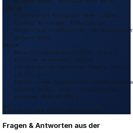
airport-6626), accessed 2026-08-07
APA-Stil
Frachtportal Editorial Team. (2026).
Enstone Aerodrome. Frachtportal.
https://www.frachtportal.com/de/informat
airport-6626
BibTeX
@misc{enstoneaerodrome2026, title =
{Enstone Aerodrome}, author =
{{Frachtportal Editorial Team}}, year =
{2026}, url =
{https://www.frachtportal.com/de/informa
airport-6626}, note = {Frachtportal,
accessed 2026-08-07} }
Inhalt geprüft & redaktionell freigegeben.
Fragen & Antworten aus der