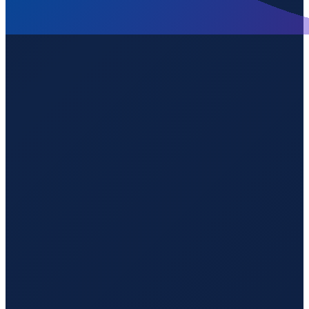
London
→
Guangzhou