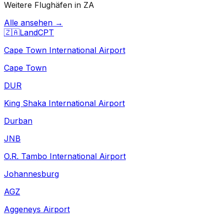
Weitere Flughäfen in ZA
Alle ansehen →
🇿🇦
Land
CPT
Cape Town International Airport
Cape Town
DUR
King Shaka International Airport
Durban
JNB
O.R. Tambo International Airport
Johannesburg
AGZ
Aggeneys Airport