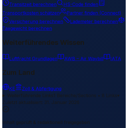
Transitzeit berechnen
HS-Code finden
Transportkosten schätzen
Partner finden (Connect)
Versicherung berechnen
Lademeter berechnen
Taxgewicht berechnen
Weiterführendes Wissen
Luftfracht Grundlagen
AWB – Air Waybill
IATA
Zum Land
KE
Zoll & Abfertigung
Weiterführende Links
1 Bereiche/Sections • 8 Links
▾
Zuletzt aktualisiert
:
31. Januar 2026
Inhalt geprüft & redaktionell freigegeben