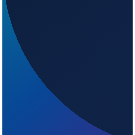
Mombasa
→
Shenzhen