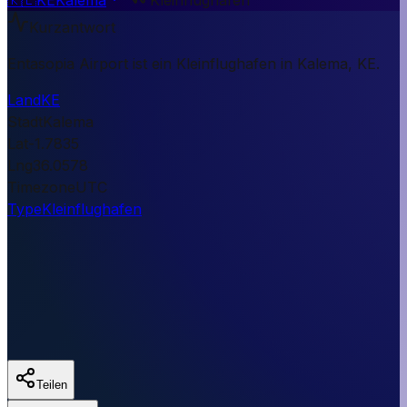
Kurzantwort
Entasopia Airport ist ein Kleinflughafen in Kalema, KE.
Land
KE
Stadt
Kalema
Lat
-1.7835
Lng
36.0578
Timezone
UTC
Type
Kleinflughafen
Teilen