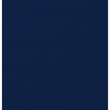
Mombasa
→
Hong Kong