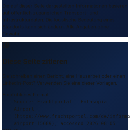
Die auf dieser Seite dargestellten Informationen basieren
auf öffentlich zugänglichen Transport- und
Infrastrukturdaten. Die logistische Bedeutung eines
Standorts kann sich ändern. Alle Angaben ohne
Gewähr.
Diese Seite zitieren
Sie schreiben einen Bericht, eine Hausarbeit oder einen
LinkedIn-Post? Verwenden Sie eine dieser Vorlagen.
Empfohlenes Format
Source: Frachtportal – Entasopia
Airport
(https://www.frachtportal.com/de/informa
airport-15689), accessed 2026-08-05