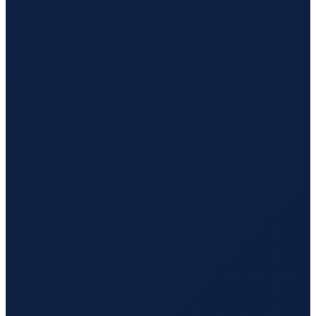
Mombasa
→
Tokyo