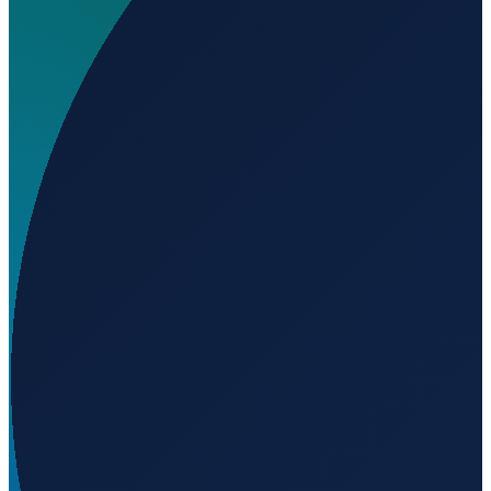
Wo liegt Entasopia Airport?
▼
Wird geladen...
-1.78352
,
36.05778
Mombasa
→
Shanghai