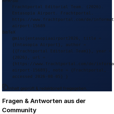
APA-Stil
Frachtportal Editorial Team. (2026).
Entasopia Airport. Frachtportal.
https://www.frachtportal.com/de/informat
airport-15689
BibTeX
@misc{entasopiaairport2026, title =
{Entasopia Airport}, author =
{{Frachtportal Editorial Team}}, year =
{2026}, url =
{https://www.frachtportal.com/de/informa
airport-15689}, note = {Frachtportal,
accessed 2026-08-05} }
Inhalt geprüft & redaktionell freigegeben.
Fragen & Antworten aus der
Community