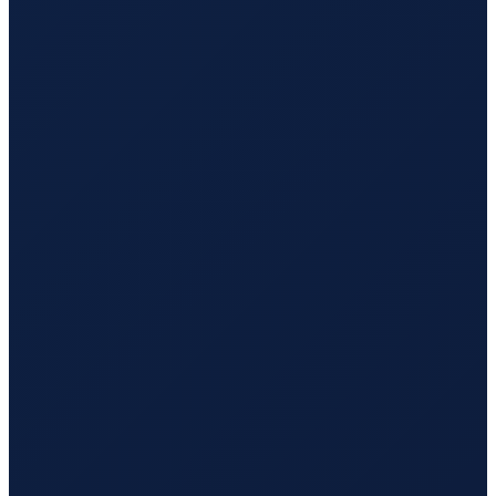
Mombasa
→
Busan