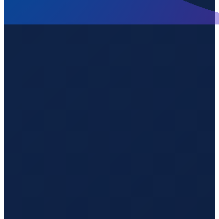
Mombasa
→
Guangzhou