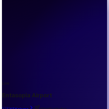
Live
Entasopia Airport
🇰🇪
KE
Kalema
Kleinflughafen