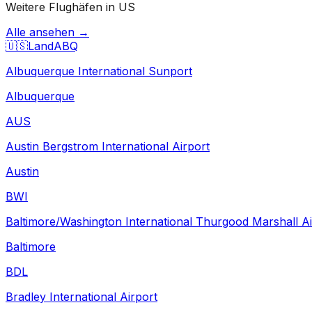
Weitere Flughäfen in US
Alle ansehen →
🇺🇸
Land
ABQ
Albuquerque International Sunport
Albuquerque
AUS
Austin Bergstrom International Airport
Austin
BWI
Baltimore/Washington International Thurgood Marshall Ai
Baltimore
BDL
Bradley International Airport