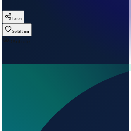
Teilen
Gefällt mir
0
Aufrufe