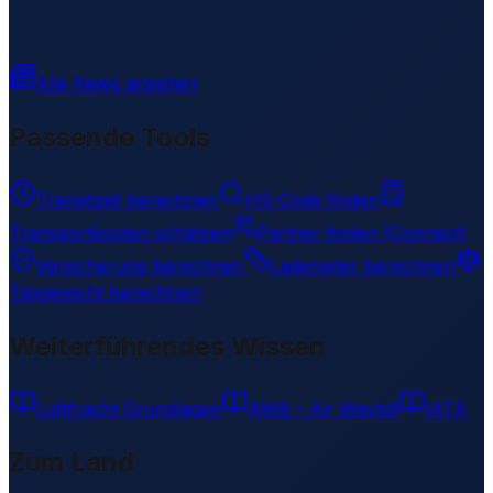
Alle News ansehen
Passende Tools
Transitzeit berechnen
HS-Code finden
Transportkosten schätzen
Partner finden (Connect)
Versicherung berechnen
Lademeter berechnen
Taxgewicht berechnen
Weiterführendes Wissen
Luftfracht Grundlagen
AWB – Air Waybill
IATA
Zum Land