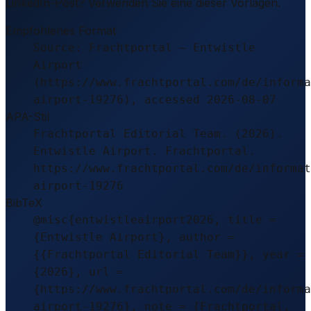
LinkedIn-Post? Verwenden Sie eine dieser Vorlagen.
Empfohlenes Format
Source: Frachtportal – Entwistle
Airport
(https://www.frachtportal.com/de/informa
airport-19276), accessed 2026-08-07
APA-Stil
Frachtportal Editorial Team. (2026).
Entwistle Airport. Frachtportal.
https://www.frachtportal.com/de/informat
airport-19276
BibTeX
@misc{entwistleairport2026, title =
{Entwistle Airport}, author =
{{Frachtportal Editorial Team}}, year =
{2026}, url =
{https://www.frachtportal.com/de/informa
airport-19276}, note = {Frachtportal,