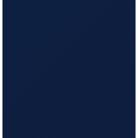
Los Angeles
→
Tokyo