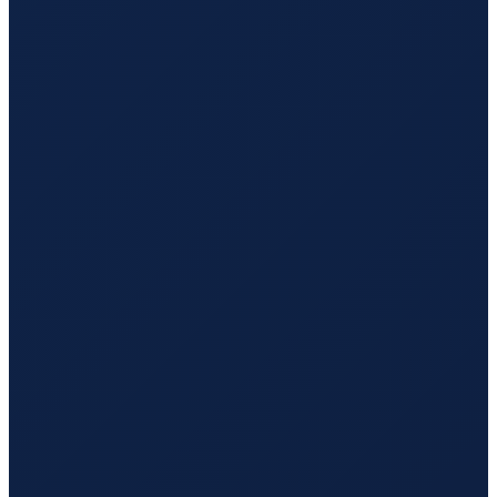
Los Angeles
→
Guangzhou