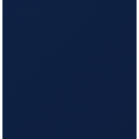
Los Angeles
→
Hong Kong