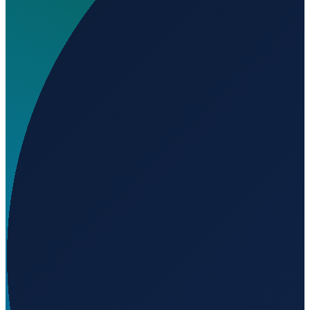
Wo liegt Entwistle Airport?
▼
Auf welcher Höhe liegt Entwistle Airport?
▼
Wird geladen...
41.11560
,
-89.04480
213
m ü. NN