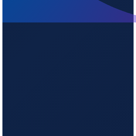
Los Angeles
→
Shenzhen