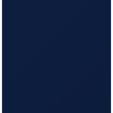
Los Angeles
→
Busan