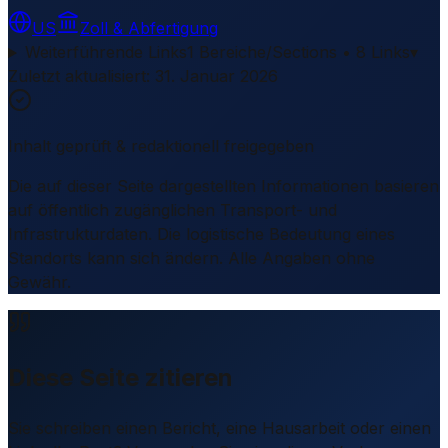
US
Zoll & Abfertigung
Weiterführende Links
1 Bereiche/Sections • 8 Links
▾
Zuletzt aktualisiert
:
31. Januar 2026
Inhalt geprüft & redaktionell freigegeben
Die auf dieser Seite dargestellten Informationen basieren
auf öffentlich zugänglichen Transport- und
Infrastrukturdaten. Die logistische Bedeutung eines
Standorts kann sich ändern. Alle Angaben ohne
Gewähr.
Diese Seite zitieren
Sie schreiben einen Bericht, eine Hausarbeit oder einen