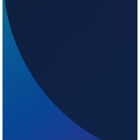
Los Angeles
→
Shanghai