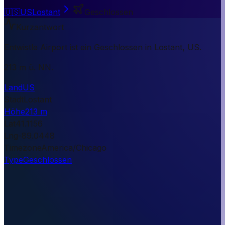
🇺🇸
US
Lostant
Geschlossen
Kurzantwort
Entwistle Airport ist ein Geschlossen in Lostant, US.
213 m ü. NN.
Land
US
Stadt
Lostant
Höhe
213 m
Lat
41.1156
Lng
-89.0448
Timezone
America/Chicago
Type
Geschlossen