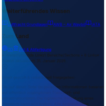
Weiterführendes Wissen
Luftfracht Grundlagen
AWB – Air Waybill
IATA
Zum Land
CD
Zoll & Abfertigung
Weiterführende Links
1 Bereiche/Sections • 8 Links
▾
Zuletzt aktualisiert
:
31. Januar 2026
Inhalt geprüft & redaktionell freigegeben
Die auf dieser Seite dargestellten Informationen basieren
auf öffentlich zugänglichen Transport- und
Infrastrukturdaten. Die logistische Bedeutung eines
Standorts kann sich ändern. Alle Angaben ohne