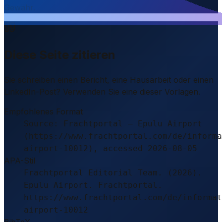
Gewähr.
Diese Seite zitieren
Sie schreiben einen Bericht, eine Hausarbeit oder einen
LinkedIn-Post? Verwenden Sie eine dieser Vorlagen.
Empfohlenes Format
Source: Frachtportal – Epulu Airport
(https://www.frachtportal.com/de/informa
airport-10012), accessed 2026-08-05
APA-Stil
Frachtportal Editorial Team. (2026).
Epulu Airport. Frachtportal.
https://www.frachtportal.com/de/informat
airport-10012
BibTeX