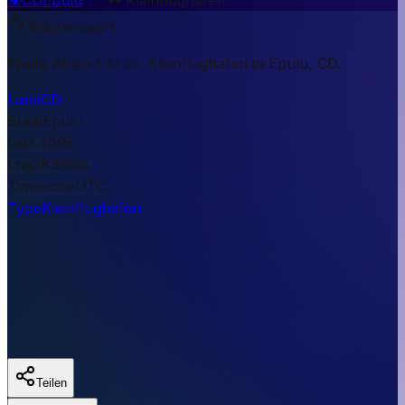
Kurzantwort
Epulu Airport ist ein Kleinflughafen in Epulu, CD.
Land
CD
Stadt
Epulu
Lat
1.4095
Lng
28.5699
Timezone
UTC
Type
Kleinflughafen
Teilen