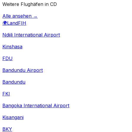
Weitere Flughäfen in CD
Alle ansehen →
🌍
Land
FIH
Ndjili International Airport
Kinshasa
FDU
Bandundu Airport
Bandundu
FKI
Bangoka International Airport
Kisangani
BKY