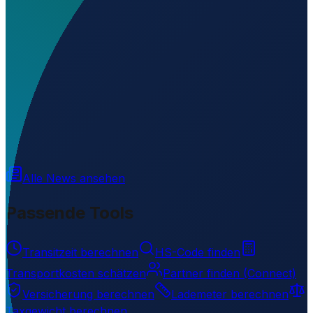
Wo liegt Epulu Airport?
▼
Wird geladen...
1.40954
,
28.56993
Alle News ansehen
Passende Tools
Transitzeit berechnen
HS-Code finden
Transportkosten schätzen
Partner finden (Connect)
Versicherung berechnen
Lademeter berechnen
Taxgewicht berechnen