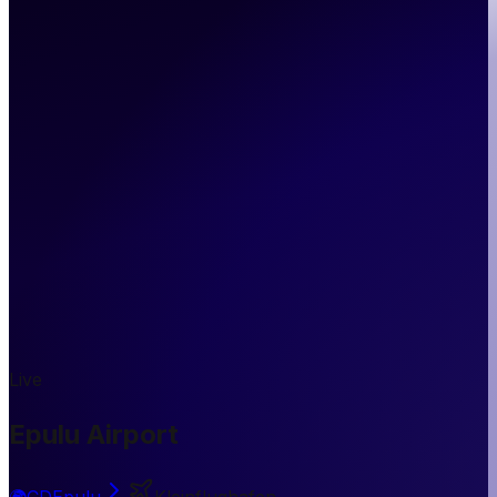
Live
Epulu Airport
🌍
CD
Epulu
Kleinflughafen