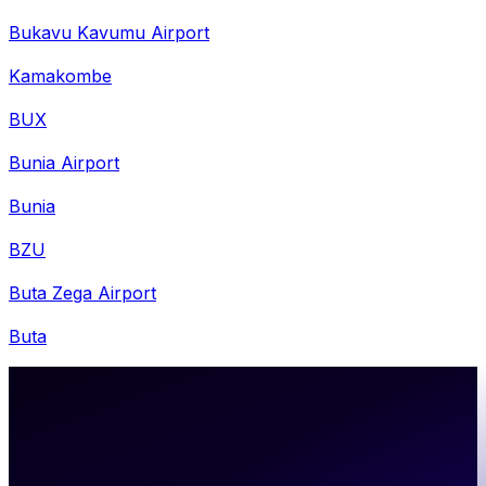
Bukavu Kavumu Airport
Kamakombe
BUX
Bunia Airport
Bunia
BZU
Buta Zega Airport
Buta