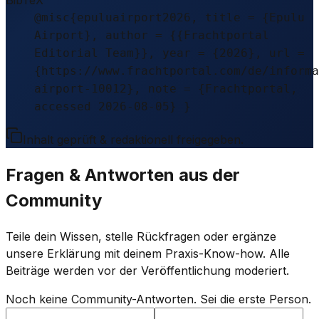
@misc{epuluairport2026, title = {Epulu
Airport}, author = {{Frachtportal
Editorial Team}}, year = {2026}, url =
{https://www.frachtportal.com/de/informa
airport-10012}, note = {Frachtportal,
accessed 2026-08-05} }
Inhalt geprüft & redaktionell freigegeben.
Fragen & Antworten aus der
Community
Teile dein Wissen, stelle Rückfragen oder ergänze
unsere Erklärung mit deinem Praxis-Know-how. Alle
Beiträge werden vor der Veröffentlichung moderiert.
Noch keine Community-Antworten. Sei die erste Person.