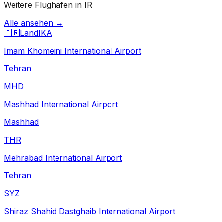
Weitere Flughäfen in IR
Alle ansehen →
🇮🇷
Land
IKA
Imam Khomeini International Airport
Tehran
MHD
Mashhad International Airport
Mashhad
THR
Mehrabad International Airport
Tehran
SYZ
Shiraz Shahid Dastghaib International Airport