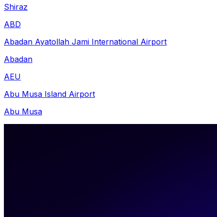
Shiraz
ABD
Abadan Ayatollah Jami International Airport
Abadan
AEU
Abu Musa Island Airport
Abu Musa