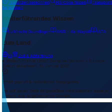
Transitzeit berechnen
HS-Code finden
Transport
berechnen
Weiterführendes Wissen
Luftfracht Grundlagen
AWB – Air Waybill
IATA
Zum Land
IR
Zoll & Abfertigung
Weiterführende Links
1 Bereiche/Sections • 8 Links
▾
Zuletzt aktualisiert
:
31. Januar 2026
Inhalt geprüft & redaktionell freigegeben
Die auf dieser Seite dargestellten Informationen basieren
ändern. Alle Angaben ohne Gewähr.