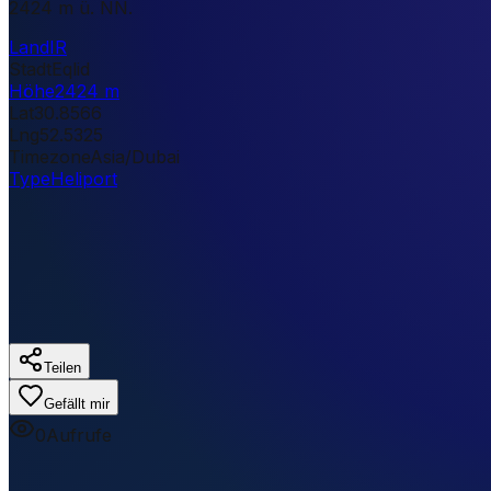
2424 m ü. NN.
Land
IR
Stadt
Eqlid
Höhe
2424 m
Lat
30.8566
Lng
52.5325
Timezone
Asia/Dubai
Type
Heliport
Teilen
Gefällt mir
0
Aufrufe