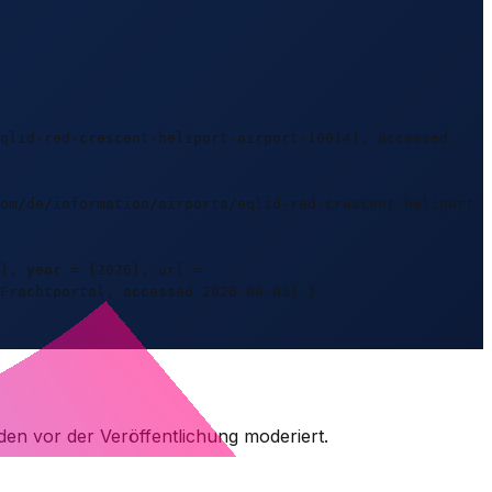
qlid-red-crescent-heliport-airport-10014), accessed
om/de/information/airports/eqlid-red-crescent-heliport-
}, year = {2026}, url =
Frachtportal, accessed 2026-08-03} }
den vor der Veröffentlichung moderiert.