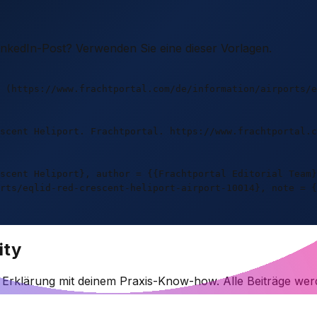
LinkedIn-Post? Verwenden Sie eine dieser Vorlagen.
 (https://www.frachtportal.com/de/information/airports/e
escent Heliport. Frachtportal. https://www.frachtportal.c
scent Heliport}, author = {{Frachtportal Editorial Team}
rts/eqlid-red-crescent-heliport-airport-10014}, note = {
ity
e Erklärung mit deinem Praxis-Know-how. Alle Beiträge wer