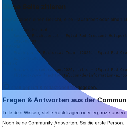
Diese Seite zitieren
Sie schreiben einen Bericht, eine Hausarbeit oder einen 
Empfohlenes Format
Source: Frachtportal – Eqlid Red Crescent Heliport
2026-08-03
APA-Stil
Frachtportal Editorial Team. (2026). Eqlid Red Cr
airport-10014
BibTeX
@misc{eqlidredcrescent2026, title = {Eqlid Red Cre
{https://www.frachtportal.com/de/information/airpo
Inhalt geprüft & redaktionell freigegeben.
Fragen & Antworten aus der Commun
Teile dein Wissen, stelle Rückfragen oder ergänze unser
Noch keine Community-Antworten. Sei die erste Person.