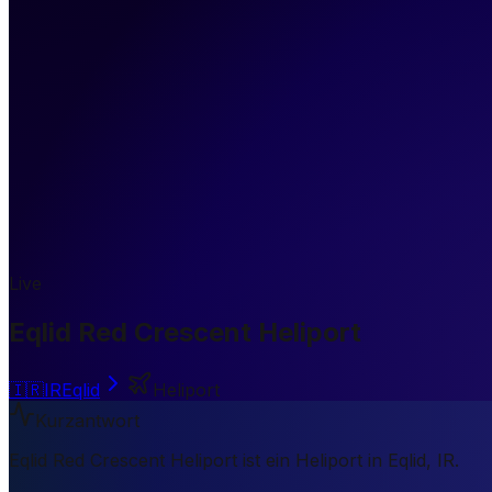
Live
Eqlid Red Crescent Heliport
🇮🇷
IR
Eqlid
Heliport
Kurzantwort
Eqlid Red Crescent Heliport ist ein Heliport in Eqlid, IR.