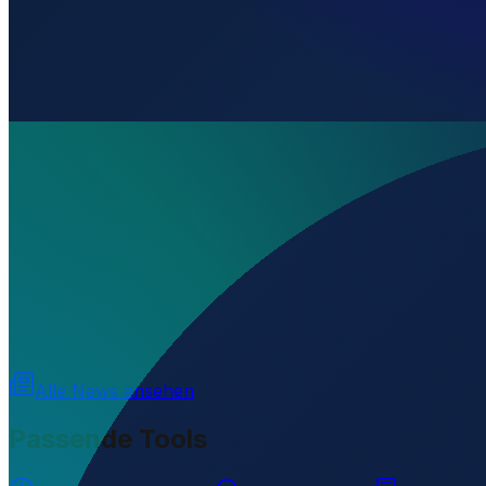
Wo liegt Eqlid Red Crescent Heliport?
▼
Auf welcher Höhe liegt Eqlid Red Crescent Heliport?
▼
Wird geladen...
30.85656
,
52.53252
2424
m ü. NN
Alle News ansehen
Passende Tools