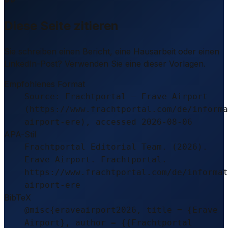
Diese Seite zitieren
Sie schreiben einen Bericht, eine Hausarbeit oder einen
LinkedIn-Post? Verwenden Sie eine dieser Vorlagen.
Empfohlenes Format
Source: Frachtportal – Erave Airport
(https://www.frachtportal.com/de/informa
airport-ere), accessed 2026-08-06
APA-Stil
Frachtportal Editorial Team. (2026).
Erave Airport. Frachtportal.
https://www.frachtportal.com/de/informat
airport-ere
BibTeX
@misc{eraveairport2026, title = {Erave
Airport}, author = {{Frachtportal