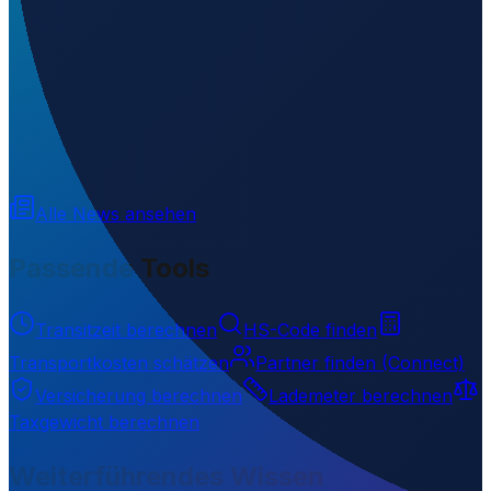
Wo liegt Erave Airport?
▼
Was ist der ICAO-Code von Erave Airport?
▼
Auf welcher Höhe liegt Erave Airport?
▼
Wird geladen...
-6.60646
,
143.90021
1113
m ü. NN
Alle News ansehen
Passende Tools
Transitzeit berechnen
HS-Code finden
Transportkosten schätzen
Partner finden (Connect)
Versicherung berechnen
Lademeter berechnen
Taxgewicht berechnen
Weiterführendes Wissen