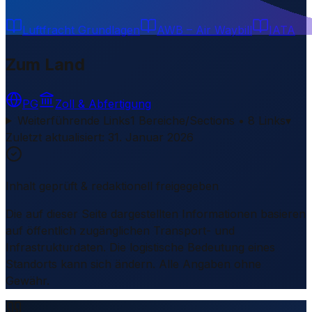
Luftfracht Grundlagen
AWB – Air Waybill
IATA
Zum Land
PG
Zoll & Abfertigung
Weiterführende Links
1 Bereiche/Sections • 8 Links
▾
Zuletzt aktualisiert
:
31. Januar 2026
Inhalt geprüft & redaktionell freigegeben
Die auf dieser Seite dargestellten Informationen basieren
auf öffentlich zugänglichen Transport- und
Infrastrukturdaten. Die logistische Bedeutung eines
Standorts kann sich ändern. Alle Angaben ohne
Gewähr.