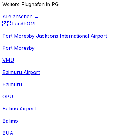
Weitere Flughäfen in PG
Alle ansehen →
🇵🇬
Land
POM
Port Moresby Jacksons International Airport
Port Moresby
VMU
Baimuru Airport
Baimuru
OPU
Balimo Airport
Balimo
BUA