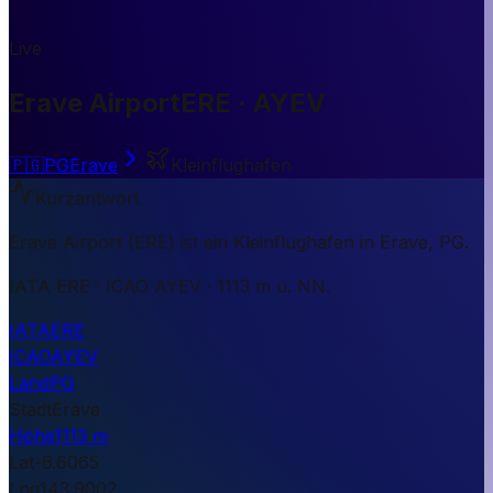
Live
Erave Airport
ERE · AYEV
🇵🇬
PG
Erave
Kleinflughafen
Kurzantwort
Erave Airport (ERE) ist ein Kleinflughafen in Erave, PG.
IATA ERE · ICAO AYEV · 1113 m ü. NN.
IATA
ERE
ICAO
AYEV
Land
PG
Stadt
Erave
Höhe
1113 m
Lat
-6.6065
Lng
143.9002