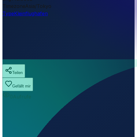
Timezone
Asia/Tokyo
Type
Kleinflughafen
Teilen
Gefällt mir
0
Aufrufe