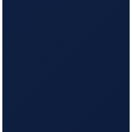
Los Angeles
→
Busan