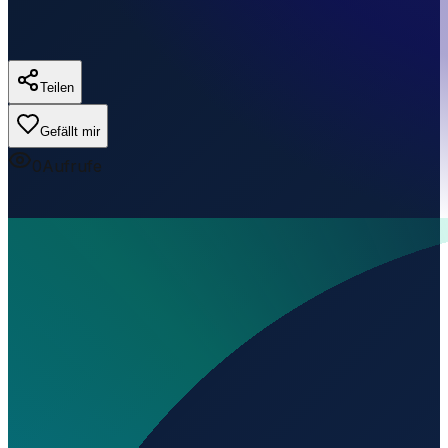
Teilen
Gefällt mir
0
Aufrufe