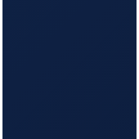
Los Angeles
→
Tokyo