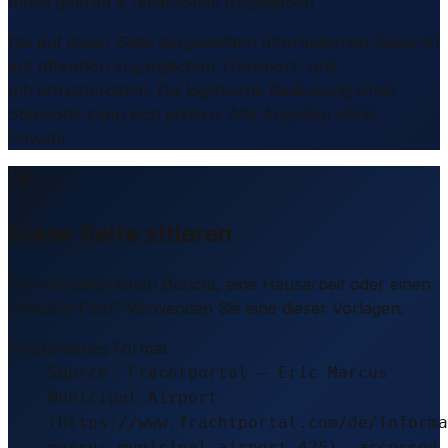
Inhalt geprüft & redaktionell freigegeben
Die auf dieser Seite dargestellten Informationen basieren
auf öffentlich zugänglichen Transport- und
Infrastrukturdaten. Die logistische Bedeutung eines
Standorts kann sich ändern. Alle Angaben ohne
Gewähr.
Diese Seite zitieren
Sie schreiben einen Bericht, eine Hausarbeit oder einen
LinkedIn-Post? Verwenden Sie eine dieser Vorlagen.
Empfohlenes Format
Source: Frachtportal – Eric Marcus
Municipal Airport
(https://www.frachtportal.com/de/informa
marcus-municipal-airport-425), accessed