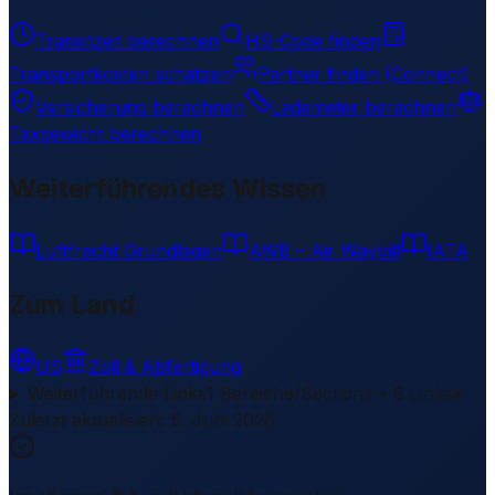
Transitzeit berechnen
HS-Code finden
Transportkosten schätzen
Partner finden (Connect)
Versicherung berechnen
Lademeter berechnen
Taxgewicht berechnen
Weiterführendes Wissen
Luftfracht Grundlagen
AWB – Air Waybill
IATA
Zum Land
US
Zoll & Abfertigung
Weiterführende Links
1 Bereiche/Sections • 8 Links
▾
Zuletzt aktualisiert
:
5. Juni 2026