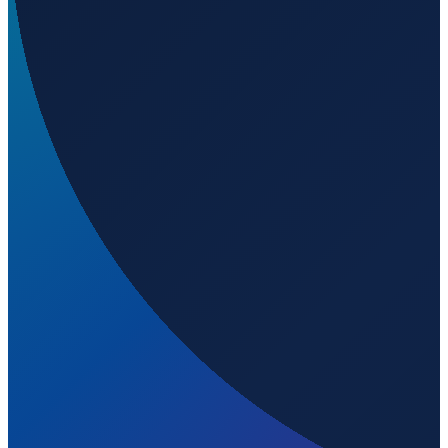
Los Angeles
→
Shenzhen