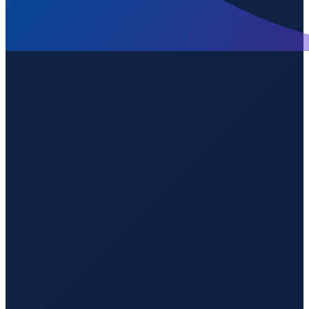
Los Angeles
→
Guangzhou