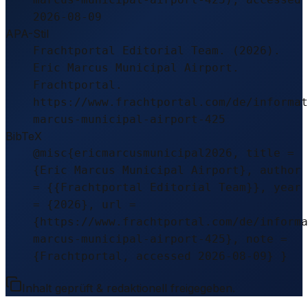
2026-08-09
APA-Stil
Frachtportal Editorial Team. (2026).
Eric Marcus Municipal Airport.
Frachtportal.
https://www.frachtportal.com/de/informat
marcus-municipal-airport-425
BibTeX
@misc{ericmarcusmunicipal2026, title =
{Eric Marcus Municipal Airport}, author
= {{Frachtportal Editorial Team}}, year
= {2026}, url =
{https://www.frachtportal.com/de/informa
marcus-municipal-airport-425}, note =
{Frachtportal, accessed 2026-08-09} }
Inhalt geprüft & redaktionell freigegeben.