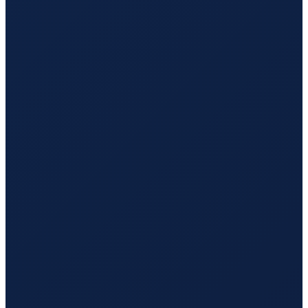
Los Angeles
→
Hong Kong