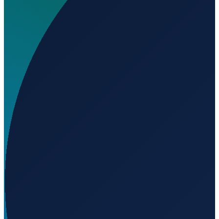
Wo liegt Eric Marcus Municipal Airport?
▼
Auf welcher Höhe liegt Eric Marcus Municipal
Airport?
▼
Wird geladen...
32.45292
,
-112.86152
444
m ü. NN
Los Angeles
→
Shanghai