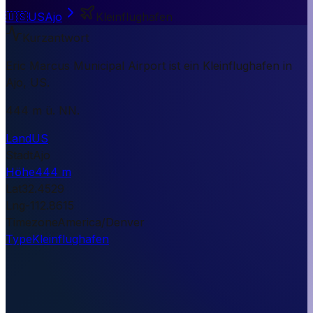
🇺🇸
US
Ajo
Kleinflughafen
Kurzantwort
Eric Marcus Municipal Airport ist ein Kleinflughafen in
Ajo, US.
444 m ü. NN.
Land
US
Stadt
Ajo
Höhe
444 m
Lat
32.4529
Lng
-112.8615
Timezone
America/Denver
Type
Kleinflughafen