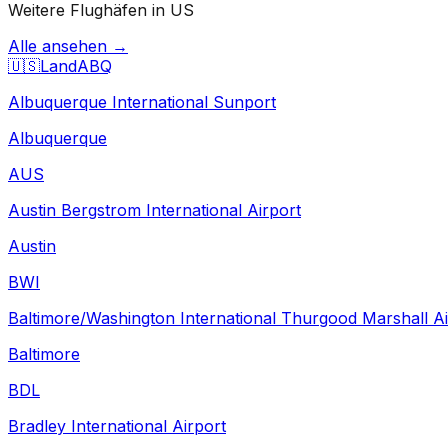
Weitere Flughäfen in US
Alle ansehen →
🇺🇸
Land
ABQ
Albuquerque International Sunport
Albuquerque
AUS
Austin Bergstrom International Airport
Austin
BWI
Baltimore/Washington International Thurgood Marshall Ai
Baltimore
BDL
Bradley International Airport