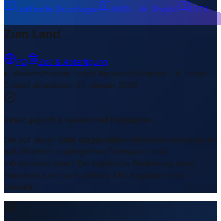
Luftfracht Grundlagen
AWB – Air Waybill
IATA
Zum Land
PG
Zoll & Abfertigung
Weiterführende Links
1 Bereiche/Sections • 8 Links
▾
Zuletzt aktualisiert
:
31. Januar 2026
Inhalt geprüft & redaktionell freigegeben
Die auf dieser Seite dargestellten Informationen basieren
auf öffentlich zugänglichen Transport- und
Infrastrukturdaten. Die logistische Bedeutung eines
Standorts kann sich ändern. Alle Angaben ohne
Gewähr.