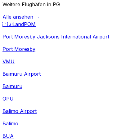
Weitere Flughäfen in PG
Alle ansehen →
🇵🇬
Land
POM
Port Moresby Jacksons International Airport
Port Moresby
VMU
Baimuru Airport
Baimuru
OPU
Balimo Airport
Balimo
BUA