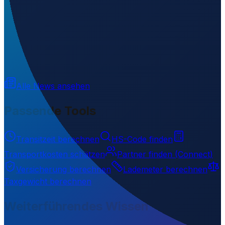
Wo liegt Esa'ala Airport?
▼
Auf welcher Höhe liegt Esa'ala Airport?
▼
Wird geladen...
-9.87433
,
150.95421
3
m ü. NN
Alle News ansehen
Passende Tools
Transitzeit berechnen
HS-Code finden
Transportkosten schätzen
Partner finden (Connect)
Versicherung berechnen
Lademeter berechnen
Taxgewicht berechnen
Weiterführendes Wissen