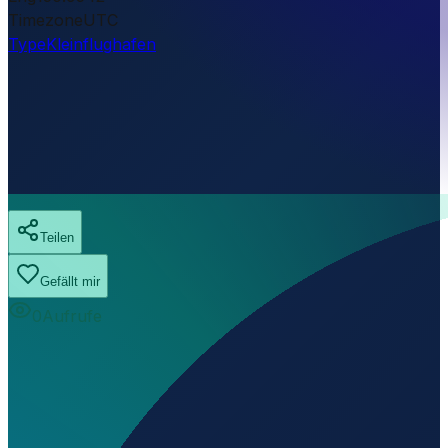
Timezone
UTC
Type
Kleinflughafen
Teilen
Gefällt mir
0
Aufrufe