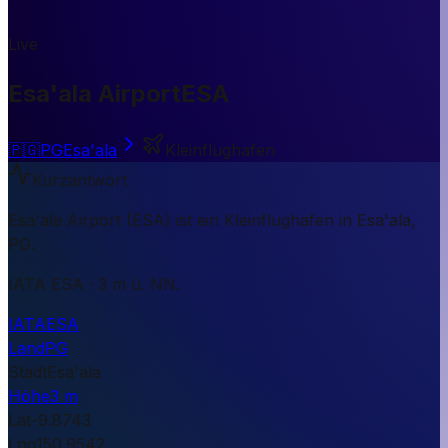
Live
Esa'ala Airport
ESA
🇵🇬
PG
Esa'ala
Kleinflughafen
Kurzantwort
Esa'ala Airport (ESA) ist ein Kleinflughafen in Esa'ala,
PG.
IATA ESA · 3 m ü. NN.
IATA
ESA
Land
PG
Stadt
Esa'ala
Höhe
3 m
Lat
-9.8743
Lng
150.9542