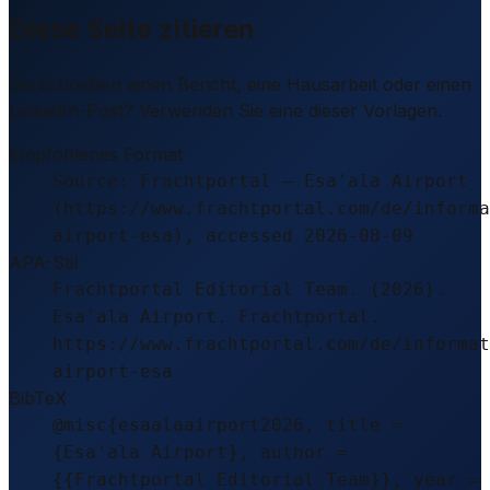
Diese Seite zitieren
Sie schreiben einen Bericht, eine Hausarbeit oder einen
LinkedIn-Post? Verwenden Sie eine dieser Vorlagen.
Empfohlenes Format
Source: Frachtportal – Esa'ala Airport
(https://www.frachtportal.com/de/informa
airport-esa), accessed 2026-08-09
APA-Stil
Frachtportal Editorial Team. (2026).
Esa'ala Airport. Frachtportal.
https://www.frachtportal.com/de/informat
airport-esa
BibTeX
@misc{esaalaairport2026, title =
{Esa'ala Airport}, author =
{{Frachtportal Editorial Team}}, year =