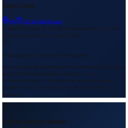
Zum Land
AR
Zoll & Abfertigung
Weiterführende Links
1 Bereiche/Sections • 8 Links
▾
Zuletzt aktualisiert
:
31. Januar 2026
Inhalt geprüft & redaktionell freigegeben
Die auf dieser Seite dargestellten Informationen basieren
auf öffentlich zugänglichen Transport- und
Infrastrukturdaten. Die logistische Bedeutung eines
Standorts kann sich ändern. Alle Angaben ohne
Gewähr.
Diese Seite zitieren