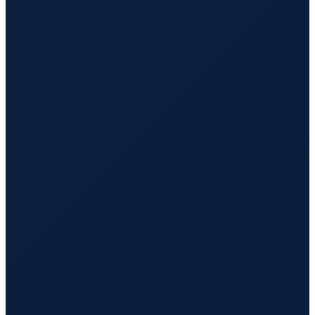
Buenos Aires
→
Busan