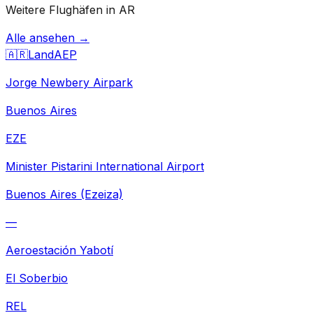
Weitere Flughäfen in AR
Alle ansehen →
🇦🇷
Land
AEP
Jorge Newbery Airpark
Buenos Aires
EZE
Minister Pistarini International Airport
Buenos Aires (Ezeiza)
—
Aeroestación Yabotí
El Soberbio
REL