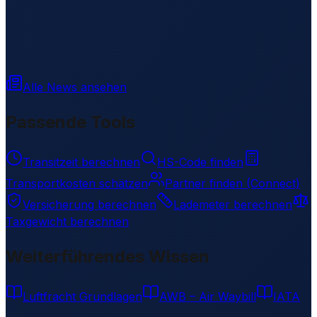
Alle News ansehen
Passende Tools
Transitzeit berechnen
HS-Code finden
Transportkosten schätzen
Partner finden (Connect)
Versicherung berechnen
Lademeter berechnen
Taxgewicht berechnen
Weiterführendes Wissen
Luftfracht Grundlagen
AWB – Air Waybill
IATA