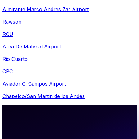
Almirante Marco Andres Zar Airport
Rawson
RCU
Area De Material Airport
Rio Cuarto
CPC
Aviador C. Campos Airport
Chapelco/San Martin de los Andes