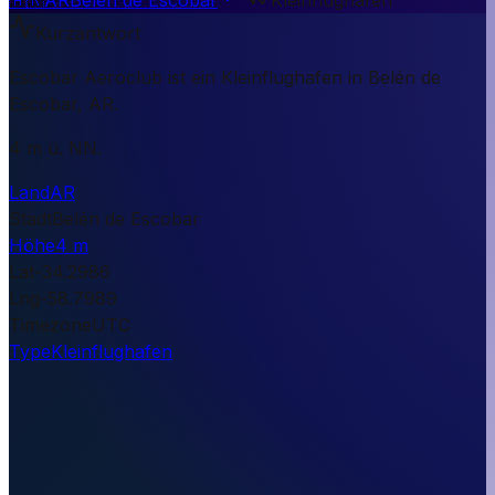
Kurzantwort
Escobar Aeroclub ist ein Kleinflughafen in Belén de
Escobar, AR.
4 m ü. NN.
Land
AR
Stadt
Belén de Escobar
Höhe
4 m
Lat
-34.2986
Lng
-58.7989
Timezone
UTC
Type
Kleinflughafen