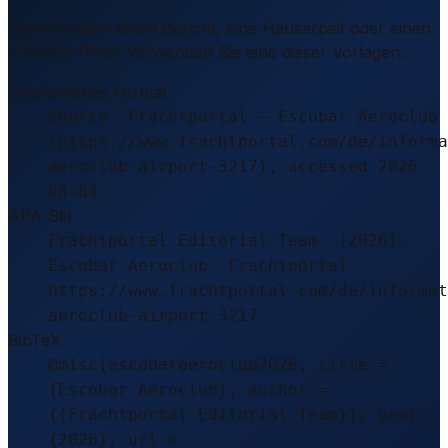
Sie schreiben einen Bericht, eine Hausarbeit oder einen
LinkedIn-Post? Verwenden Sie eine dieser Vorlagen.
Empfohlenes Format
Source: Frachtportal – Escobar Aeroclub
(https://www.frachtportal.com/de/informa
aeroclub-airport-3217), accessed 2026-
08-04
APA-Stil
Frachtportal Editorial Team. (2026).
Escobar Aeroclub. Frachtportal.
https://www.frachtportal.com/de/informat
aeroclub-airport-3217
BibTeX
@misc{escobaraeroclub2026, title =
{Escobar Aeroclub}, author =
{{Frachtportal Editorial Team}}, year =
{2026}, url =