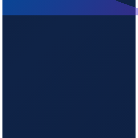
Buenos Aires
→
Shenzhen