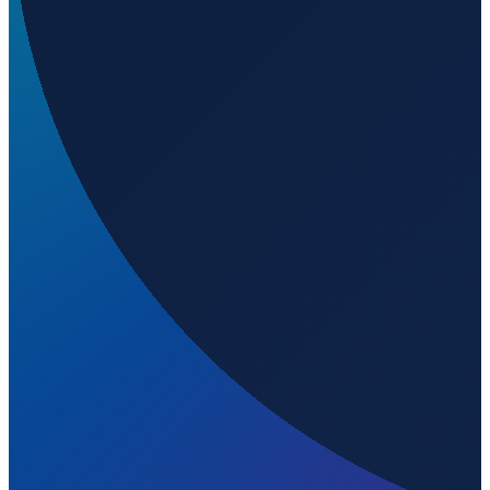
Buenos Aires
→
Shanghai