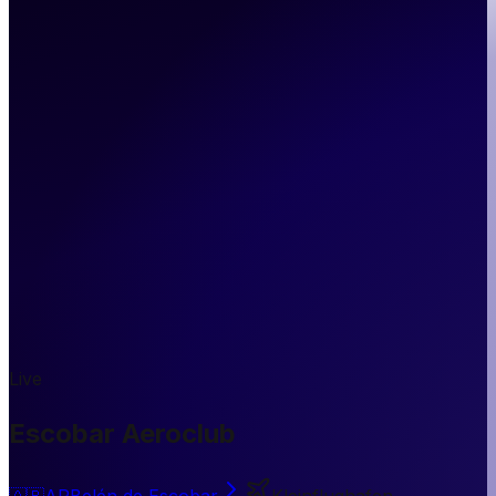
Live
Escobar Aeroclub
🇦🇷
AR
Belén de Escobar
Kleinflughafen