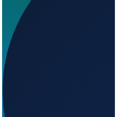
Wo liegt Escobar Aeroclub?
▼
Auf welcher Höhe liegt Escobar Aeroclub?
▼
Wird geladen...
-34.29860
,
-58.79890
4
m ü. NN