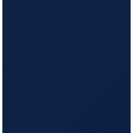
Buenos Aires
→
Guangzhou