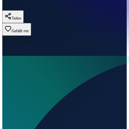
Teilen
Gefällt mir
0
Aufrufe