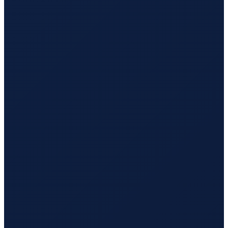
Istanbul
→
Busan