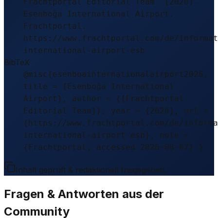
Frachtportal Editorial Team. (2026).
Esenboğa International Airport.
Frachtportal.
https://www.frachtportal.com/de/informat
international-airport-esb
BibTeX
@misc{esenboainternationalairport2026,
title = {Esenboğa International
Airport}, author = {{Frachtportal
Editorial Team}}, year = {2026}, url =
{https://www.frachtportal.com/de/informa
international-airport-esb}, note =
{Frachtportal, accessed 2026-08-07} }
Inhalt geprüft & redaktionell freigegeben.
Fragen & Antworten aus der
Community