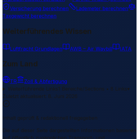
Versicherung berechnen
Lademeter berechnen
Taxgewicht berechnen
Weiterführendes Wissen
Luftfracht Grundlagen
AWB – Air Waybill
IATA
Zum Land
TR
Zoll & Abfertigung
Weiterführende Links
1 Bereiche/Sections • 8 Links
▾
Zuletzt aktualisiert
:
8. Juni 2026
Inhalt geprüft & redaktionell freigegeben
Die auf dieser Seite dargestellten Informationen basieren
auf öffentlich zugänglichen Transport- und