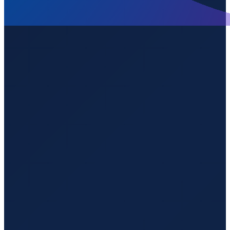
Auf welcher Höhe liegt Esenboğa International
Airport?
▼
Wird geladen...
40.12810
,
32.99510
953
m ü. NN
Istanbul
→
Shanghai