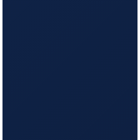
Istanbul
→
Guangzhou