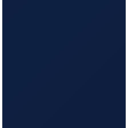
Istanbul
→
Tokyo