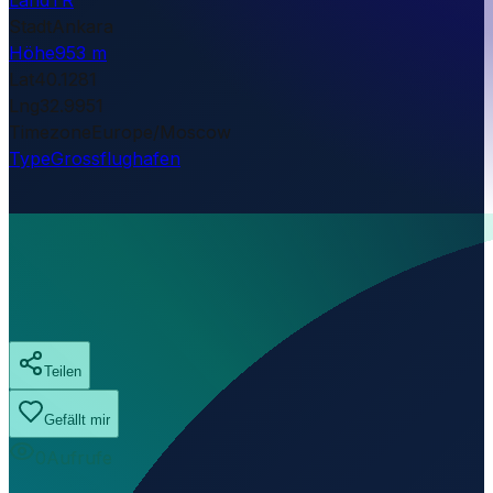
Stadt
Ankara
Höhe
953 m
Lat
40.1281
Lng
32.9951
Timezone
Europe/Moscow
Type
Grossflughafen
Teilen
Gefällt mir
0
Aufrufe