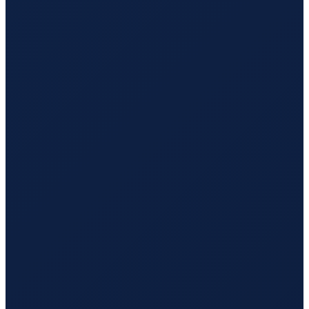
Istanbul
→
Hong Kong