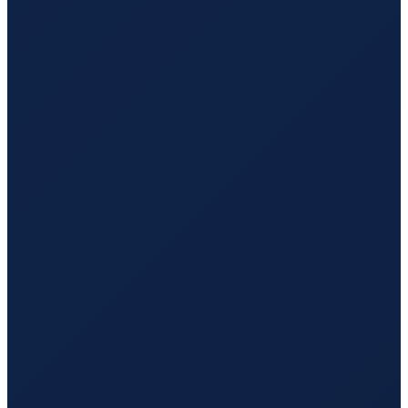
Istanbul
→
Shenzhen