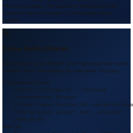
Infrastrukturdaten. Die logistische Bedeutung eines
Standorts kann sich ändern. Alle Angaben ohne
Gewähr.
Diese Seite zitieren
Sie schreiben einen Bericht, eine Hausarbeit oder einen
LinkedIn-Post? Verwenden Sie eine dieser Vorlagen.
Empfohlenes Format
Source: Frachtportal – Esenboğa
International Airport
(https://www.frachtportal.com/de/informa
international-airport-esb), accessed
2026-08-07
APA-Stil