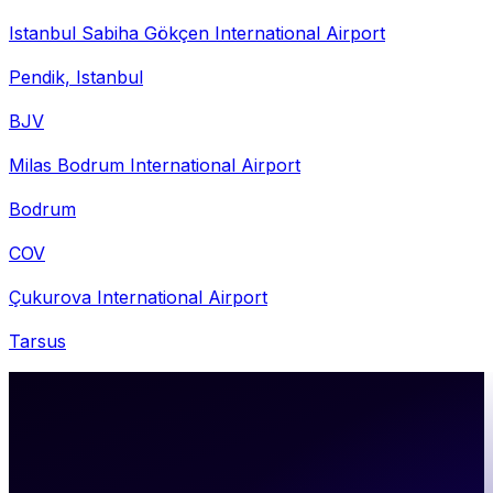
Istanbul Sabiha Gökçen International Airport
Pendik, Istanbul
BJV
Milas Bodrum International Airport
Bodrum
COV
Çukurova International Airport
Tarsus