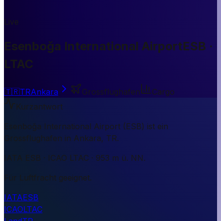
Live
Esenboğa International Airport
ESB ·
LTAC
🇹🇷
TR
Ankara
Grossflughafen
Cargo
Kurzantwort
Esenboğa International Airport (ESB) ist ein
Grossflughafen in Ankara, TR.
IATA ESB · ICAO LTAC · 953 m ü. NN.
Für Luftfracht geeignet.
IATA
ESB
ICAO
LTAC
Land
TR