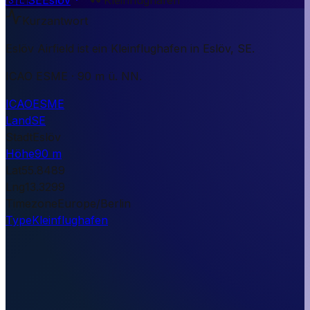
Kurzantwort
Eslöv Airfield ist ein Kleinflughafen in Eslöv, SE.
ICAO ESME · 90 m ü. NN.
ICAO
ESME
Land
SE
Stadt
Eslöv
Höhe
90 m
Lat
55.8489
Lng
13.3299
Timezone
Europe/Berlin
Type
Kleinflughafen