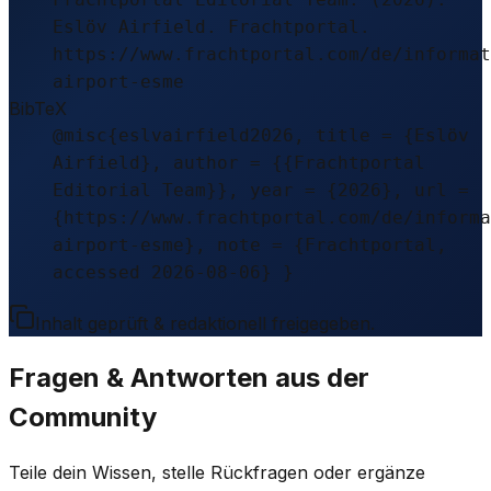
Eslöv Airfield. Frachtportal.
https://www.frachtportal.com/de/informat
airport-esme
BibTeX
@misc{eslvairfield2026, title = {Eslöv
Airfield}, author = {{Frachtportal
Editorial Team}}, year = {2026}, url =
{https://www.frachtportal.com/de/informa
airport-esme}, note = {Frachtportal,
accessed 2026-08-06} }
Inhalt geprüft & redaktionell freigegeben.
Fragen & Antworten aus der
Community
Teile dein Wissen, stelle Rückfragen oder ergänze