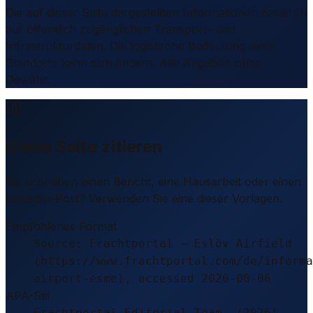
Die auf dieser Seite dargestellten Informationen basieren
auf öffentlich zugänglichen Transport- und
Infrastrukturdaten. Die logistische Bedeutung eines
Standorts kann sich ändern. Alle Angaben ohne
Gewähr.
Diese Seite zitieren
Sie schreiben einen Bericht, eine Hausarbeit oder einen
LinkedIn-Post? Verwenden Sie eine dieser Vorlagen.
Empfohlenes Format
Source: Frachtportal – Eslöv Airfield
(https://www.frachtportal.com/de/informa
airport-esme), accessed 2026-08-06
APA-Stil
Frachtportal Editorial Team. (2026).