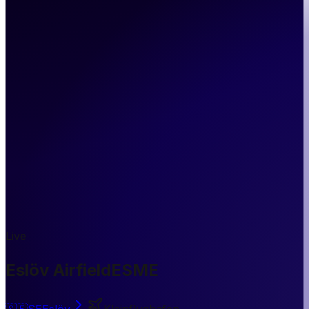
Live
Eslöv Airfield
ESME
🇸🇪
SE
Eslöv
Kleinflughafen