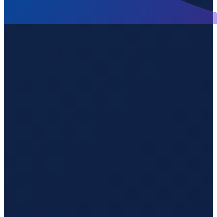
Stockholm
→
Guangzhou