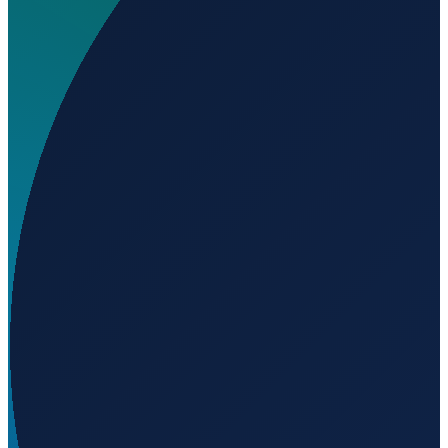
Wo liegt Eslöv Airfield?
▼
Was ist der ICAO-Code von Eslöv Airfield?
▼
Auf welcher Höhe liegt Eslöv Airfield?
▼
Wird geladen...
55.84892
,
13.32994
90
m ü. NN
Stockholm
→
Shanghai