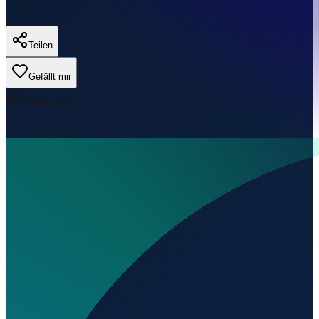
Teilen
Gefällt mir
0
Aufrufe