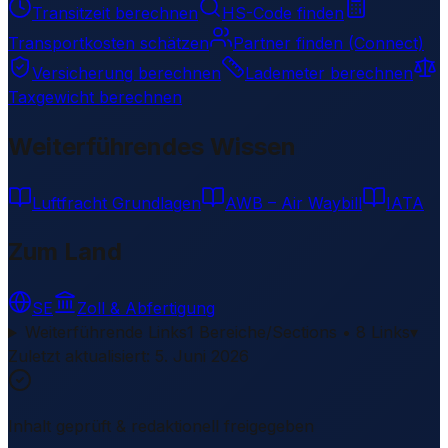
Transitzeit berechnen
HS-Code finden
Transportkosten schätzen
Partner finden (Connect)
Versicherung berechnen
Lademeter berechnen
Taxgewicht berechnen
Weiterführendes Wissen
Luftfracht Grundlagen
AWB – Air Waybill
IATA
Zum Land
SE
Zoll & Abfertigung
Weiterführende Links
1 Bereiche/Sections • 8 Links
▾
Zuletzt aktualisiert
:
5. Juni 2026
Inhalt geprüft & redaktionell freigegeben