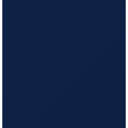
Los Angeles
→
Guangzhou