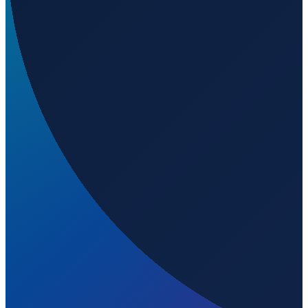
443
m ü. NN
Los Angeles
→
Shanghai