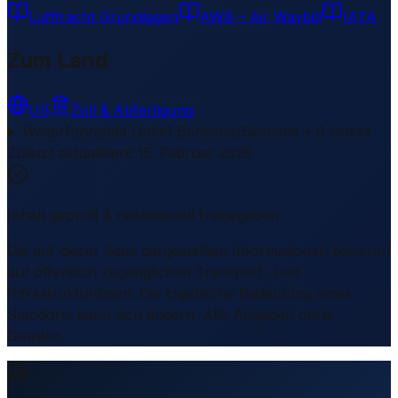
Luftfracht Grundlagen
AWB – Air Waybill
IATA
Zum Land
US
Zoll & Abfertigung
Weiterführende Links
1 Bereiche/Sections • 8 Links
▾
Zuletzt aktualisiert
:
15. Februar 2026
Inhalt geprüft & redaktionell freigegeben
Die auf dieser Seite dargestellten Informationen basieren
auf öffentlich zugänglichen Transport- und
Infrastrukturdaten. Die logistische Bedeutung eines
Standorts kann sich ändern. Alle Angaben ohne
Gewähr.