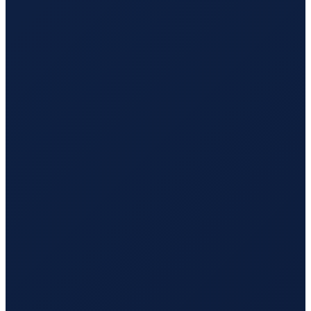
Los Angeles
→
Tokyo