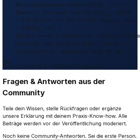
@misc{sanderspersonaluse2026, title =
{Sanders Personal Use Airport}, author
= {{Frachtportal Editorial Team}}, year
= {2026}, url =
{https://www.frachtportal.com/de/informa
personal-use-airport-32163}, note =
{Frachtportal, accessed 2026-08-06} }
Inhalt geprüft & redaktionell freigegeben.
Fragen & Antworten aus der
Community
Teile dein Wissen, stelle Rückfragen oder ergänze
unsere Erklärung mit deinem Praxis-Know-how. Alle
Beiträge werden vor der Veröffentlichung moderiert.
Noch keine Community-Antworten. Sei die erste Person.