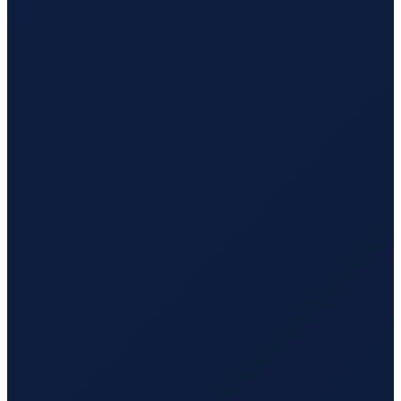
Los Angeles
→
Busan