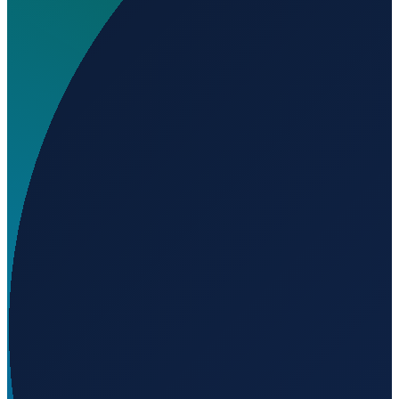
Wo liegt Sanders Personal Use Airport?
▼
Auf welcher Höhe liegt Sanders Personal Use
Airport?
▼
Wird geladen...
41.98920
,
-79.30110