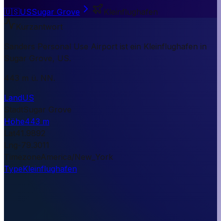
🇺🇸
US
Sugar Grove
Kleinflughafen
Kurzantwort
Sanders Personal Use Airport ist ein Kleinflughafen in
Sugar Grove, US.
443 m ü. NN.
Land
US
Stadt
Sugar Grove
Höhe
443 m
Lat
41.9892
Lng
-79.3011
Timezone
America/New_York
Type
Kleinflughafen