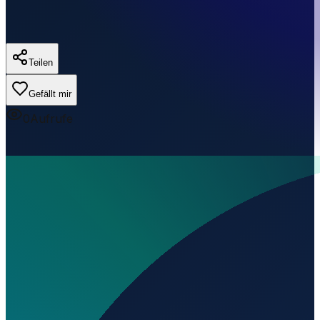
Teilen
Gefällt mir
0
Aufrufe