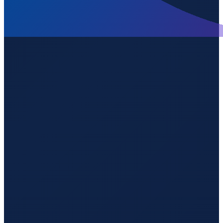
Los Angeles
→
Shenzhen