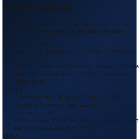
Diese Seite zitieren
Sie schreiben einen Bericht, eine Hausarbeit oder einen
LinkedIn-Post? Verwenden Sie eine dieser Vorlagen.
Empfohlenes Format
Source: Frachtportal – Sanders Personal
Use Airport
(https://www.frachtportal.com/de/informa
personal-use-airport-32163), accessed
2026-08-06
APA-Stil
Frachtportal Editorial Team. (2026).
Sanders Personal Use Airport.
Frachtportal.
https://www.frachtportal.com/de/informat
personal-use-airport-32163
BibTeX