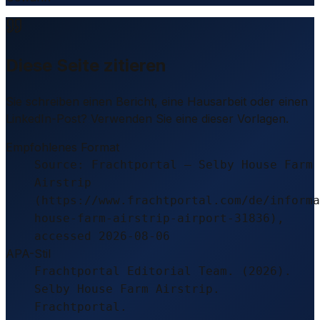
Diese Seite zitieren
Sie schreiben einen Bericht, eine Hausarbeit oder einen
LinkedIn-Post? Verwenden Sie eine dieser Vorlagen.
Empfohlenes Format
Source: Frachtportal – Selby House Farm
Airstrip
(https://www.frachtportal.com/de/informa
house-farm-airstrip-airport-31836),
accessed 2026-08-06
APA-Stil
Frachtportal Editorial Team. (2026).
Selby House Farm Airstrip.
Frachtportal.