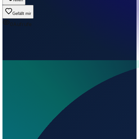
Gefällt mir
0
Aufrufe
Wo liegt Selby House Farm Airstrip?
▼