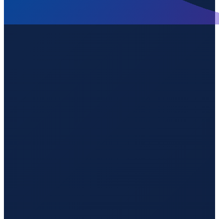
London
→
Guangzhou