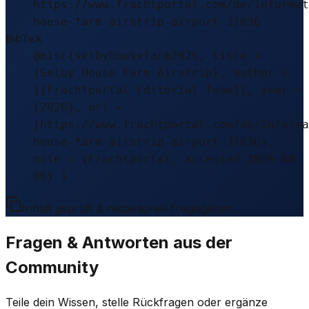
https://www.frachtportal.com/de/informat
house-farm-airstrip-airport-31836
BibTeX
@misc{selbyhousefarm2026, title =
{Selby House Farm Airstrip}, author =
{{Frachtportal Editorial Team}}, year =
{2026}, url =
{https://www.frachtportal.com/de/informa
house-farm-airstrip-airport-31836},
note = {Frachtportal, accessed 2026-08-
06} }
Inhalt geprüft & redaktionell freigegeben.
Fragen & Antworten aus der
Community
Teile dein Wissen, stelle Rückfragen oder ergänze