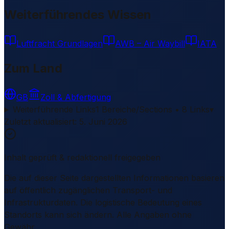
Weiterführendes Wissen
Luftfracht Grundlagen
AWB – Air Waybill
IATA
Zum Land
GB
Zoll & Abfertigung
Weiterführende Links
1 Bereiche/Sections • 8 Links
▾
Zuletzt aktualisiert
:
5. Juni 2026
Inhalt geprüft & redaktionell freigegeben
Die auf dieser Seite dargestellten Informationen basieren
auf öffentlich zugänglichen Transport- und
Infrastrukturdaten. Die logistische Bedeutung eines
Standorts kann sich ändern. Alle Angaben ohne
Gewähr.