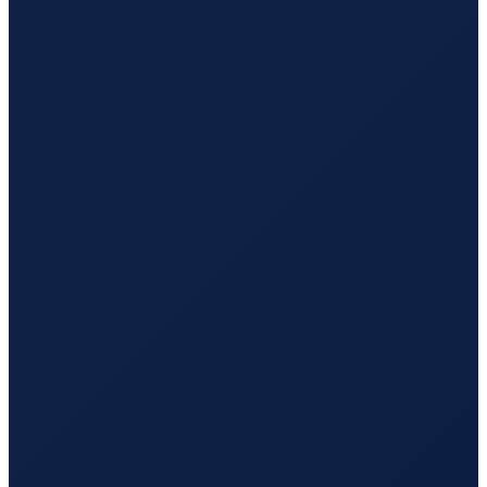
London
→
Hong Kong