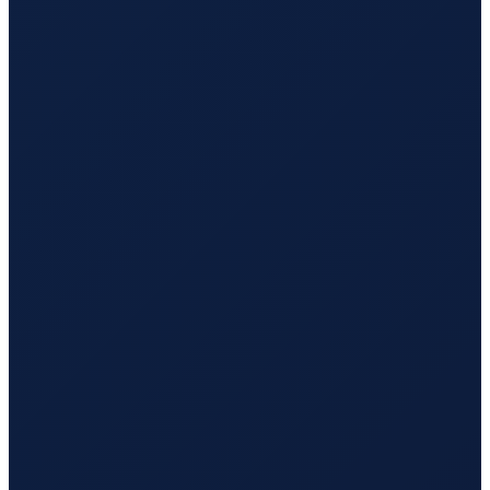
London
→
Busan