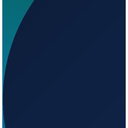
Wird geladen...
55.20306
,
-1.80046
London
→
Shanghai