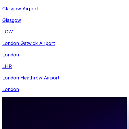
Glasgow Airport
Glasgow
LGW
London Gatwick Airport
London
LHR
London Heathrow Airport
London