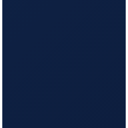
London
→
Tokyo