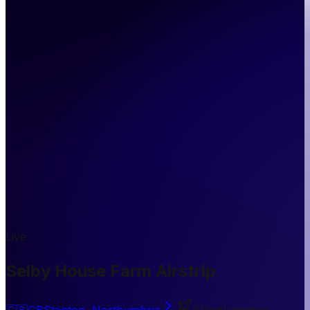
Live
Selby House Farm Airstrip
🇬🇧
GB
Stanton, Northumbria
Kleinflughafen