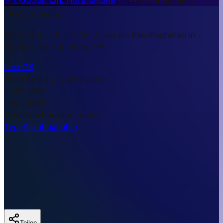
Kurzantwort
Selby House Farm Airstrip ist ein Kleinflughafen in
Stanton, Northumbria, GB.
Land
GB
Stadt
Stanton, Northumbria
Lat
55.2031
Lng
-1.8005
Timezone
Europe/London
Type
Kleinflughafen
Teilen