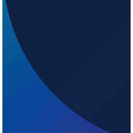
London
→
Shenzhen