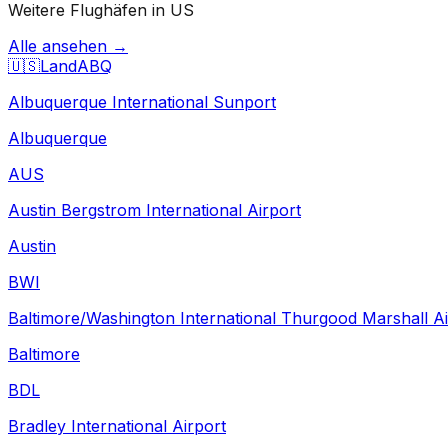
Weitere Flughäfen in US
Alle ansehen →
🇺🇸
Land
ABQ
Albuquerque International Sunport
Albuquerque
AUS
Austin Bergstrom International Airport
Austin
BWI
Baltimore/Washington International Thurgood Marshall Ai
Baltimore
BDL
Bradley International Airport