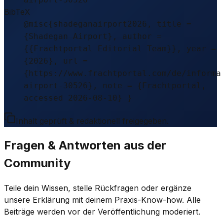
BibTeX
@misc{shadeganairport2026, title =
{Shadegan Airport}, author =
{{Frachtportal Editorial Team}}, year =
{2026}, url =
{https://www.frachtportal.com/de/informa
airport-30526}, note = {Frachtportal,
accessed 2026-08-10} }
Inhalt geprüft & redaktionell freigegeben.
Fragen & Antworten aus der
Community
Teile dein Wissen, stelle Rückfragen oder ergänze
unsere Erklärung mit deinem Praxis-Know-how. Alle
Beiträge werden vor der Veröffentlichung moderiert.