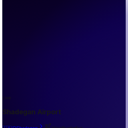
Live
Shadegan Airport
🇮🇷
IR
Shadegan
Kleinflughafen