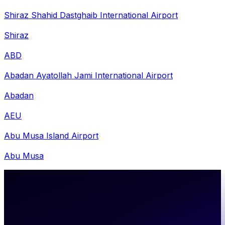
Shiraz Shahid Dastghaib International Airport
Shiraz
ABD
Abadan Ayatollah Jami International Airport
Abadan
AEU
Abu Musa Island Airport
Abu Musa