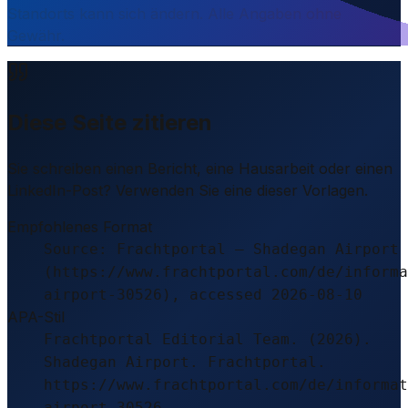
Standorts kann sich ändern. Alle Angaben ohne
Gewähr.
Diese Seite zitieren
Sie schreiben einen Bericht, eine Hausarbeit oder einen
LinkedIn-Post? Verwenden Sie eine dieser Vorlagen.
Empfohlenes Format
Source: Frachtportal – Shadegan Airport
(https://www.frachtportal.com/de/informa
airport-30526), accessed 2026-08-10
APA-Stil
Frachtportal Editorial Team. (2026).
Shadegan Airport. Frachtportal.
https://www.frachtportal.com/de/informat
airport-30526