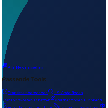
Wo liegt Shadegan Airport?
▼
Wird geladen...
30.66443
,
48.64449
Alle News ansehen
Passende Tools
Transitzeit berechnen
HS-Code finden
Transportkosten schätzen
Partner finden (Connect)
Versicherung berechnen
Lademeter berechnen