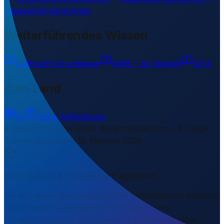
Taxgewicht berechnen
Weiterführendes Wissen
Luftfracht Grundlagen
AWB – Air Waybill
IATA
Zum Land
IR
Zoll & Abfertigung
Weiterführende Links
1 Bereiche/Sections • 8 Links
▾
Zuletzt aktualisiert
:
15. Februar 2026
Inhalt geprüft & redaktionell freigegeben
Die auf dieser Seite dargestellten Informationen basieren
auf öffentlich zugänglichen Transport- und
Infrastrukturdaten. Die logistische Bedeutung eines