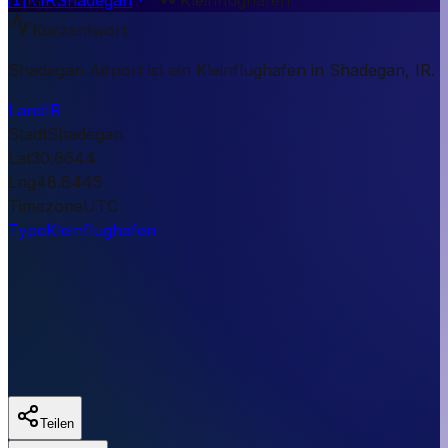
Kurzantwort
Shadegan Airport ist ein Kleinflughafen in Shadegan, IR.
Land
IR
Stadt
Shadegan
Lat
30.6644
Lng
48.6445
Timezone
UTC
Type
Kleinflughafen
Teilen