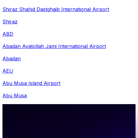
Shiraz Shahid Dastghaib International Airport
Shiraz
ABD
Abadan Ayatollah Jami International Airport
Abadan
AEU
Abu Musa Island Airport
Abu Musa