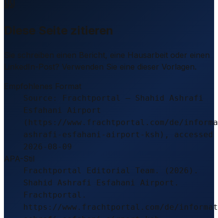
Diese Seite zitieren
Sie schreiben einen Bericht, eine Hausarbeit oder einen
LinkedIn-Post? Verwenden Sie eine dieser Vorlagen.
Empfohlenes Format
Source: Frachtportal – Shahid Ashrafi
Esfahani Airport
(https://www.frachtportal.com/de/informa
ashrafi-esfahani-airport-ksh), accessed
2026-08-09
APA-Stil
Frachtportal Editorial Team. (2026).
Shahid Ashrafi Esfahani Airport.
Frachtportal.
https://www.frachtportal.com/de/informat