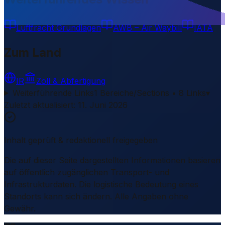
Luftfracht Grundlagen
AWB – Air Waybill
IATA
Zum Land
IR
Zoll & Abfertigung
Weiterführende Links
1 Bereiche/Sections • 8 Links
▾
Zuletzt aktualisiert
:
11. Juni 2026
Inhalt geprüft & redaktionell freigegeben
Die auf dieser Seite dargestellten Informationen basieren
auf öffentlich zugänglichen Transport- und
Infrastrukturdaten. Die logistische Bedeutung eines
Standorts kann sich ändern. Alle Angaben ohne
Gewähr.