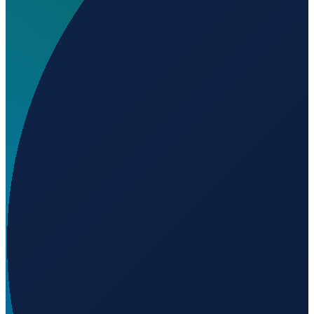
Welchen IATA-Code hat Shahid Ashrafi Esfahani
Airport?
▼
Wo liegt Shahid Ashrafi Esfahani Airport?
▼