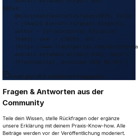
ashrafi-esfahani-airport-ksh
BibTeX
@misc{shahidashrafiesfahani2026, title
= {Shahid Ashrafi Esfahani Airport},
author = {{Frachtportal Editorial
Team}}, year = {2026}, url =
{https://www.frachtportal.com/de/informa
ashrafi-esfahani-airport-ksh}, note =
{Frachtportal, accessed 2026-08-09} }
Inhalt geprüft & redaktionell freigegeben.
Fragen & Antworten aus der
Community
Teile dein Wissen, stelle Rückfragen oder ergänze
unsere Erklärung mit deinem Praxis-Know-how. Alle
Beiträge werden vor der Veröffentlichung moderiert.