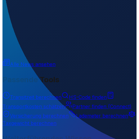
Was ist der ICAO-Code von Shahid Ashrafi Esfahani
Airport?
▼
Auf welcher Höhe liegt Shahid Ashrafi Esfahani
Airport?
▼
Wird geladen...
34.34590
,
47.15810
1313
m ü. NN
Alle News ansehen
Passende Tools
Transitzeit berechnen
HS-Code finden
Transportkosten schätzen
Partner finden (Connect)
Versicherung berechnen
Lademeter berechnen
Taxgewicht berechnen
Weiterführendes Wissen