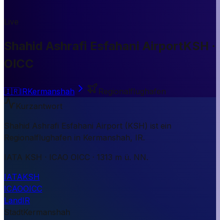
Live
Shahid Ashrafi Esfahani Airport
KSH ·
OICC
🇮🇷
IR
Kermanshah
Regionalflughafen
Kurzantwort
Shahid Ashrafi Esfahani Airport (KSH) ist ein
Regionalflughafen in Kermanshah, IR.
IATA KSH · ICAO OICC · 1313 m ü. NN.
IATA
KSH
ICAO
OICC
Land
IR
Stadt
Kermanshah