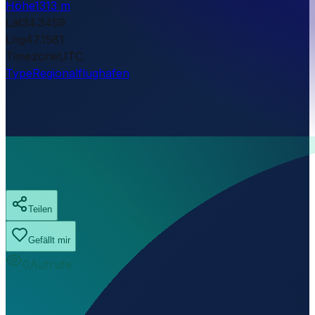
Höhe
1313 m
Lat
34.3459
Lng
47.1581
Timezone
UTC
Type
Regionalflughafen
Teilen
Gefällt mir
0
Aufrufe