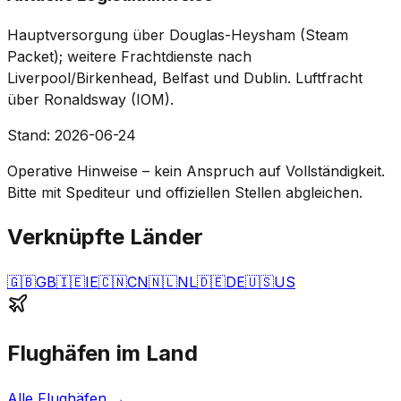
Hauptversorgung über Douglas-Heysham (Steam
Packet); weitere Frachtdienste nach
Liverpool/Birkenhead, Belfast und Dublin. Luftfracht
über Ronaldsway (IOM).
Stand
:
2026-06-24
Operative Hinweise – kein Anspruch auf Vollständigkeit.
Bitte mit Spediteur und offiziellen Stellen abgleichen.
Verknüpfte Länder
🇬🇧
GB
🇮🇪
IE
🇨🇳
CN
🇳🇱
NL
🇩🇪
DE
🇺🇸
US
Flughäfen im Land
Alle Flughäfen
→