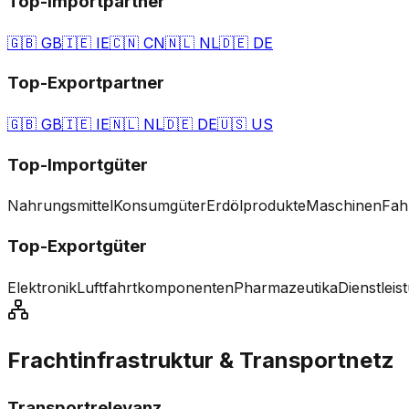
Top-Importpartner
🇬🇧
GB
🇮🇪
IE
🇨🇳
CN
🇳🇱
NL
🇩🇪
DE
Top-Exportpartner
🇬🇧
GB
🇮🇪
IE
🇳🇱
NL
🇩🇪
DE
🇺🇸
US
Top-Importgüter
Nahrungsmittel
Konsumgüter
Erdölprodukte
Maschinen
Fah
Top-Exportgüter
Elektronik
Luftfahrtkomponenten
Pharmazeutika
Dienstleis
Frachtinfrastruktur & Transportnetz
Transportrelevanz