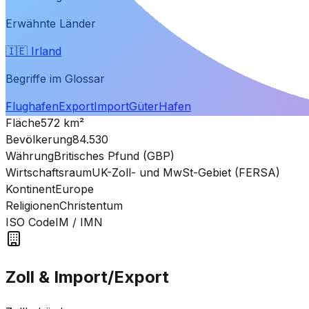
Erwähnte Länder
🇮🇪
Irland
Begriffe im Glossar
Flughafen
Export
Import
Güter
Hafen
Fläche
572
km²
Bevölkerung
84.530
Währung
Britisches Pfund (GBP)
Wirtschaftsraum
UK-Zoll- und MwSt-Gebiet (FERSA)
Kontinent
Europe
Religionen
Christentum
ISO Code
IM
/ IMN
Zoll & Import/Export