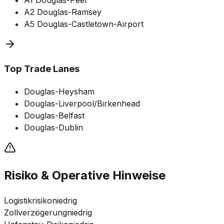
A2 Douglas-Ramsey
A5 Douglas-Castletown-Airport
Top Trade Lanes
Douglas-Heysham
Douglas-Liverpool/Birkenhead
Douglas-Belfast
Douglas-Dublin
Risiko & Operative Hinweise
Logistikrisiko
niedrig
Zollverzögerung
niedrig