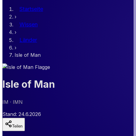
Startseite
›
Wissen
›
Länder
›
Isle of Man
Isle of Man
IM
· IMN
Stand:
24.6.2026
Teilen