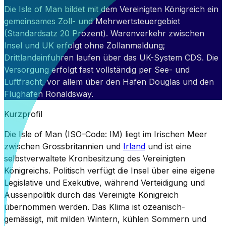
Die Isle of Man bildet mit dem Vereinigten Königreich ein
gemeinsames Zoll- und Mehrwertsteuergebiet
(Standardsatz 20 Prozent). Warenverkehr zwischen
Insel und UK erfolgt ohne Zollanmeldung;
Drittlandeinfuhren laufen über das UK-System CDS. Die
Versorgung erfolgt fast vollständig per See- und
Luftfracht, vor allem über den Hafen Douglas und den
Flughafen Ronaldsway.
Kurzprofil
Die Isle of Man (ISO-Code: IM) liegt im Irischen Meer
zwischen Grossbritannien und
Irland
und ist eine
selbstverwaltete Kronbesitzung des Vereinigten
Königreichs. Politisch verfügt die Insel über eine eigene
Legislative und Exekutive, während Verteidigung und
Aussenpolitik durch das Vereinigte Königreich
übernommen werden. Das Klima ist ozeanisch-
gemässigt, mit milden Wintern, kühlen Sommern und