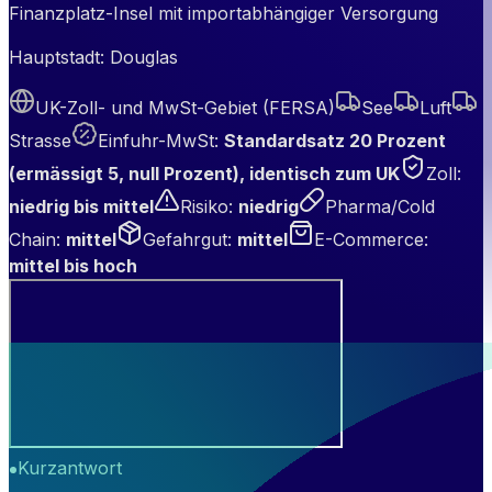
Finanzplatz-Insel mit importabhängiger Versorgung
Hauptstadt:
Douglas
UK-Zoll- und MwSt-Gebiet (FERSA)
See
Luft
Strasse
Einfuhr-MwSt
:
Standardsatz 20 Prozent
(ermässigt 5, null Prozent), identisch zum UK
Zoll
:
niedrig bis mittel
Risiko
:
niedrig
Pharma/Cold
Chain
:
mittel
Gefahrgut
:
mittel
E-Commerce
:
mittel bis hoch
Kurzantwort