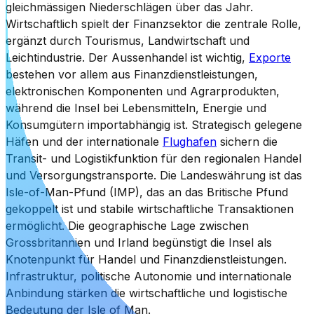
gleichmässigen Niederschlägen über das Jahr.
Wirtschaftlich spielt der Finanzsektor die zentrale Rolle,
ergänzt durch Tourismus, Landwirtschaft und
Leichtindustrie. Der Aussenhandel ist wichtig,
Exporte
bestehen vor allem aus Finanzdienstleistungen,
elektronischen Komponenten und Agrarprodukten,
während die Insel bei Lebensmitteln, Energie und
Konsumgütern importabhängig ist. Strategisch gelegene
Häfen und der internationale
Flughafen
sichern die
Transit- und Logistikfunktion für den regionalen Handel
und Versorgungstransporte. Die Landeswährung ist das
Isle-of-Man-Pfund (IMP), das an das Britische Pfund
gekoppelt ist und stabile wirtschaftliche Transaktionen
ermöglicht. Die geographische Lage zwischen
Grossbritannien und Irland begünstigt die Insel als
Knotenpunkt für Handel und Finanzdienstleistungen.
Infrastruktur, politische Autonomie und internationale
Anbindung stärken die wirtschaftliche und logistische
Bedeutung der Isle of Man.