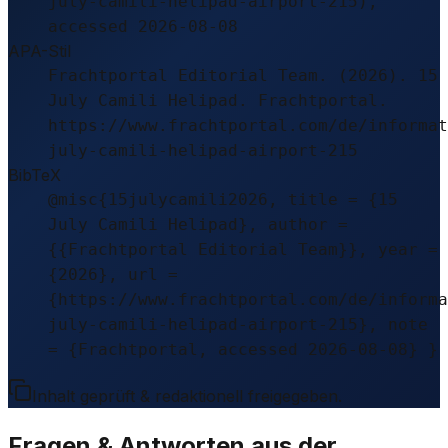
july-camili-helipad-airport-215),
accessed 2026-08-08
APA-Stil
Frachtportal Editorial Team. (2026). 15
July Camili Helipad. Frachtportal.
https://www.frachtportal.com/de/informat
july-camili-helipad-airport-215
BibTeX
@misc{15julycamili2026, title = {15
July Camili Helipad}, author =
{{Frachtportal Editorial Team}}, year =
{2026}, url =
{https://www.frachtportal.com/de/informa
july-camili-helipad-airport-215}, note
= {Frachtportal, accessed 2026-08-08} }
Inhalt geprüft & redaktionell freigegeben.
Fragen & Antworten aus der