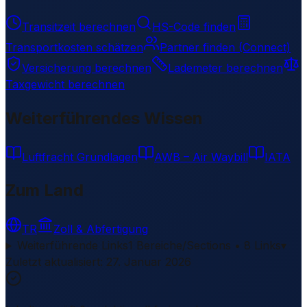
Transitzeit berechnen
HS-Code finden
Transportkosten schätzen
Partner finden (Connect)
Versicherung berechnen
Lademeter berechnen
Taxgewicht berechnen
Weiterführendes Wissen
Luftfracht Grundlagen
AWB – Air Waybill
IATA
Zum Land
TR
Zoll & Abfertigung
Weiterführende Links
1 Bereiche/Sections • 8 Links
▾
Zuletzt aktualisiert
:
27. Januar 2026