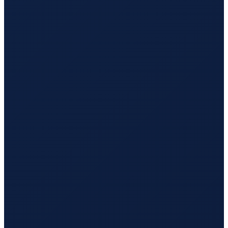
Istanbul
→
Busan