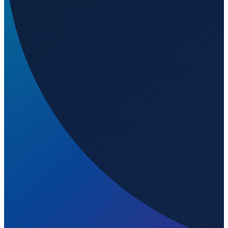
Istanbul
→
Shenzhen