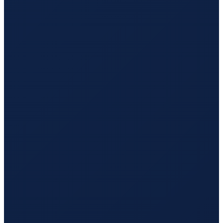
Istanbul
→
Hong Kong