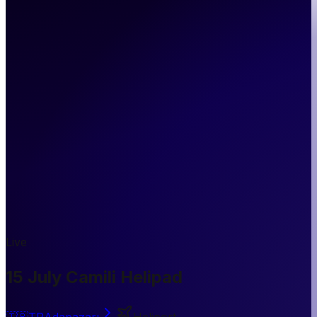
Live
15 July Camili Helipad
🇹🇷
TR
Adapazarı
Heliport