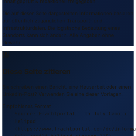
Inhalt geprüft & redaktionell freigegeben
Die auf dieser Seite dargestellten Informationen basieren
auf öffentlich zugänglichen Transport- und
Infrastrukturdaten. Die logistische Bedeutung eines
Standorts kann sich ändern. Alle Angaben ohne
Gewähr.
Diese Seite zitieren
Sie schreiben einen Bericht, eine Hausarbeit oder einen
LinkedIn-Post? Verwenden Sie eine dieser Vorlagen.
Empfohlenes Format
Source: Frachtportal – 15 July Camili
Helipad
(https://www.frachtportal.com/de/informa