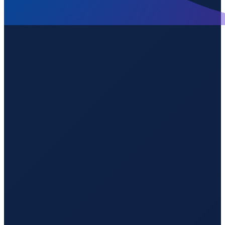
Istanbul
→
Guangzhou