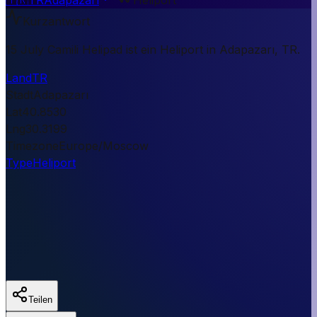
Kurzantwort
15 July Camili Helipad ist ein Heliport in Adapazarı, TR.
Land
TR
Stadt
Adapazarı
Lat
40.8530
Lng
30.3199
Timezone
Europe/Moscow
Type
Heliport
Teilen