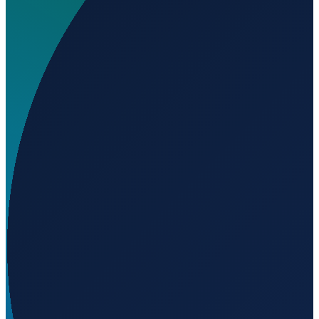
Wo liegt 15 July Camili Helipad?
▼
Wird geladen...
40.85304
,
30.31988
Istanbul
→
Shanghai