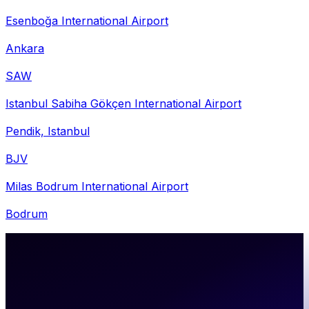
Esenboğa International Airport
Ankara
SAW
Istanbul Sabiha Gökçen International Airport
Pendik, Istanbul
BJV
Milas Bodrum International Airport
Bodrum