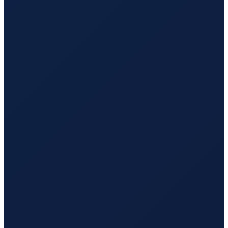
Istanbul
→
Tokyo