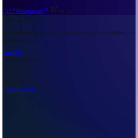
🇹🇷
TR
Güngören
Heliport
Kurzantwort
4th Battalion (Frontier Guard) Heliport ist ein Heliport in
Güngören, TR.
Land
TR
Stadt
Güngören
Lat
39.6446
Lng
44.4729
Timezone
UTC
Type
Heliport