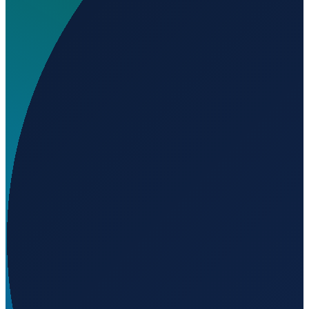
Wo liegt 4th Battalion (Frontier Guard) Heliport?
▼
Wird geladen...
39.64456
,
44.47294
Istanbul
→
Shanghai