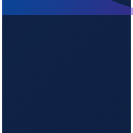
Istanbul
→
Guangzhou