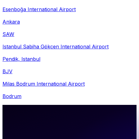
Esenboğa International Airport
Ankara
SAW
Istanbul Sabiha Gökçen International Airport
Pendik, Istanbul
BJV
Milas Bodrum International Airport
Bodrum