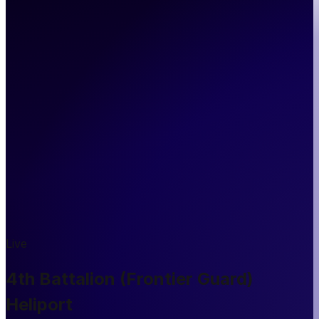
Live
4th Battalion (Frontier Guard)
Heliport