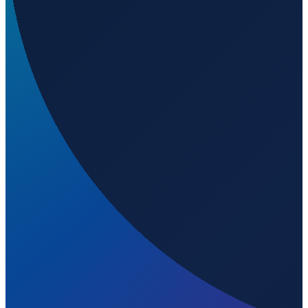
Istanbul
→
Shenzhen