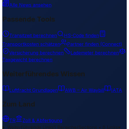
Alle News ansehen
Passende Tools
Transitzeit berechnen
HS-Code finden
Transportkosten schätzen
Partner finden (Connect)
Versicherung berechnen
Lademeter berechnen
Taxgewicht berechnen
Weiterführendes Wissen
Luftfracht Grundlagen
AWB – Air Waybill
IATA
Zum Land
TR
Zoll & Abfertigung
Weiterführende Links
1 Bereiche/Sections • 8 Links
▾