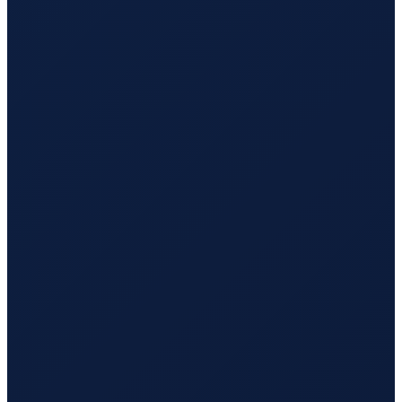
Istanbul
→
Busan