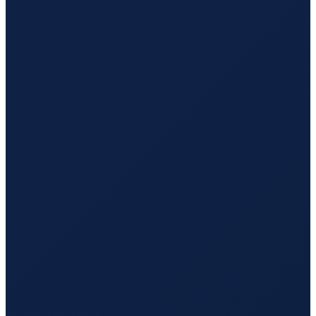
Istanbul
→
Hong Kong