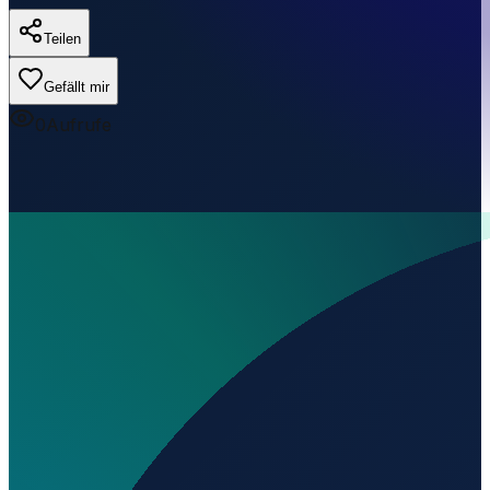
Teilen
Gefällt mir
0
Aufrufe