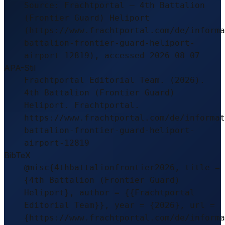
Source: Frachtportal – 4th Battalion
(Frontier Guard) Heliport
(https://www.frachtportal.com/de/informa
battalion-frontier-guard-heliport-
airport-12819), accessed 2026-08-07
APA-Stil
Frachtportal Editorial Team. (2026).
4th Battalion (Frontier Guard)
Heliport. Frachtportal.
https://www.frachtportal.com/de/informat
battalion-frontier-guard-heliport-
airport-12819
BibTeX
@misc{4thbattalionfrontier2026, title =
{4th Battalion (Frontier Guard)
Heliport}, author = {{Frachtportal
Editorial Team}}, year = {2026}, url =
{https://www.frachtportal.com/de/informa