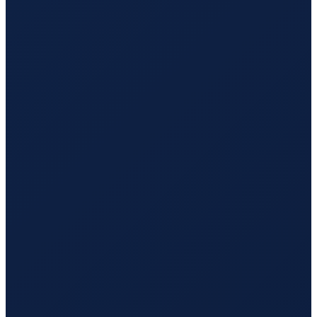
Istanbul
→
Tokyo