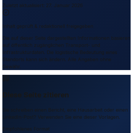
Zuletzt aktualisiert
:
27. Januar 2026
Inhalt geprüft & redaktionell freigegeben
Die auf dieser Seite dargestellten Informationen basieren
auf öffentlich zugänglichen Transport- und
Infrastrukturdaten. Die logistische Bedeutung eines
Standorts kann sich ändern. Alle Angaben ohne
Gewähr.
Diese Seite zitieren
Sie schreiben einen Bericht, eine Hausarbeit oder einen
LinkedIn-Post? Verwenden Sie eine dieser Vorlagen.
Empfohlenes Format