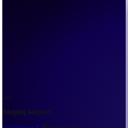
Live
Abqaiq Airport
🇸🇦
SA
Buqayq
Kleinflughafen