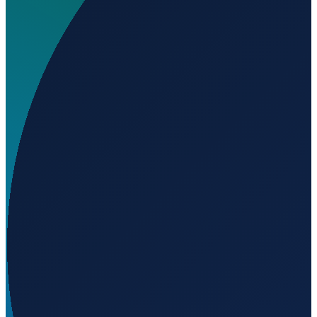
Wo liegt Abqaiq Airport?
▼
Auf welcher Höhe liegt Abqaiq Airport?
▼
Wird geladen...
25.91130
,
49.59120
70
m ü. NN
Jeddah
→
Shanghai