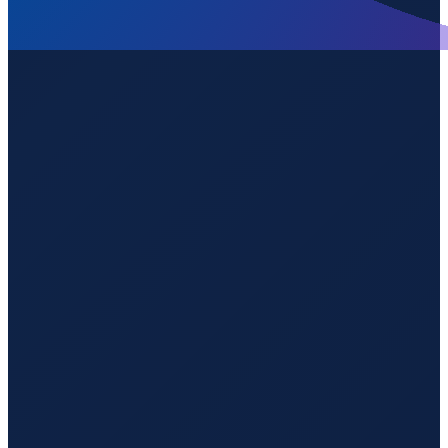
Jeddah
→
Guangzhou