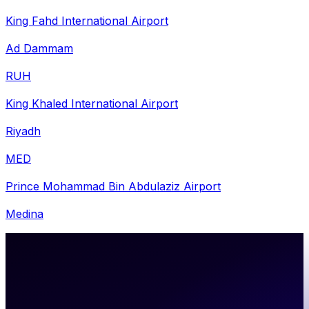
King Fahd International Airport
Ad Dammam
RUH
King Khaled International Airport
Riyadh
MED
Prince Mohammad Bin Abdulaziz Airport
Medina