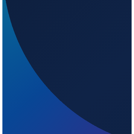
Jeddah
→
Shenzhen