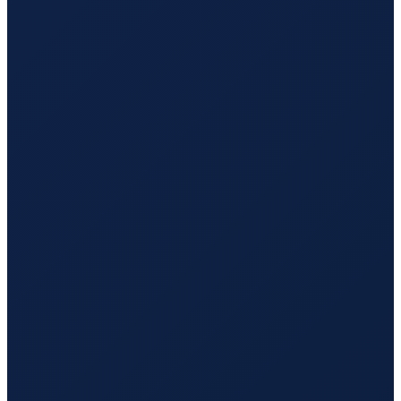
Jeddah
→
Hong Kong