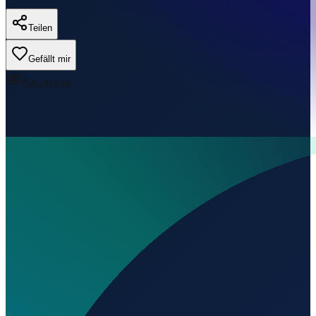
Teilen
Gefällt mir
0
Aufrufe