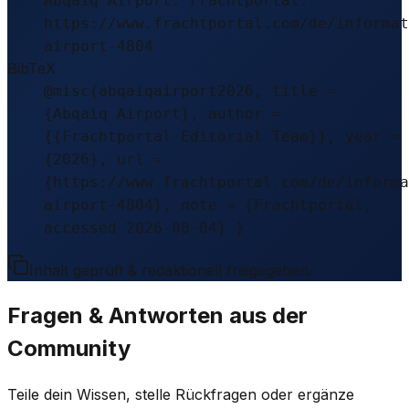
Abqaiq Airport. Frachtportal.
https://www.frachtportal.com/de/informat
airport-4804
BibTeX
@misc{abqaiqairport2026, title =
{Abqaiq Airport}, author =
{{Frachtportal Editorial Team}}, year =
{2026}, url =
{https://www.frachtportal.com/de/informa
airport-4804}, note = {Frachtportal,
accessed 2026-08-04} }
Inhalt geprüft & redaktionell freigegeben.
Fragen & Antworten aus der
Community
Teile dein Wissen, stelle Rückfragen oder ergänze