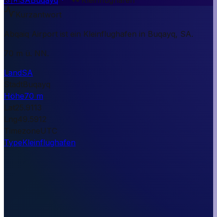
Kurzantwort
Abqaiq Airport ist ein Kleinflughafen in Buqayq, SA.
70 m ü. NN.
Land
SA
Stadt
Buqayq
Höhe
70 m
Lat
25.9113
Lng
49.5912
Timezone
UTC
Type
Kleinflughafen