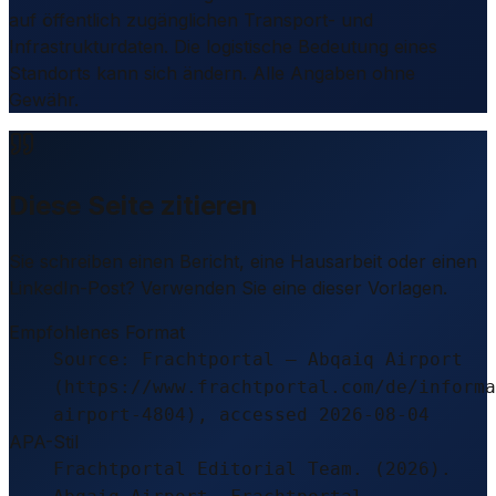
auf öffentlich zugänglichen Transport- und
Infrastrukturdaten. Die logistische Bedeutung eines
Standorts kann sich ändern. Alle Angaben ohne
Gewähr.
Diese Seite zitieren
Sie schreiben einen Bericht, eine Hausarbeit oder einen
LinkedIn-Post? Verwenden Sie eine dieser Vorlagen.
Empfohlenes Format
Source: Frachtportal – Abqaiq Airport
(https://www.frachtportal.com/de/informa
airport-4804), accessed 2026-08-04
APA-Stil
Frachtportal Editorial Team. (2026).