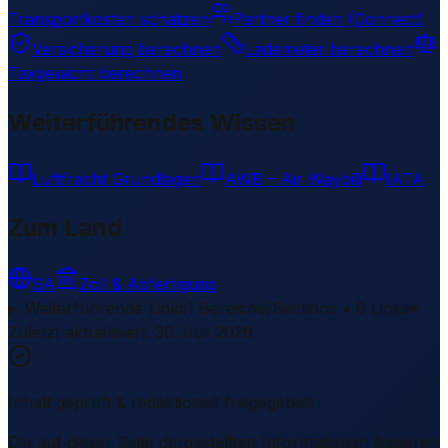
Transportkosten schätzen
Partner finden (Connect)
Versicherung berechnen
Lademeter berechnen
Taxgewicht berechnen
Weiterführendes Wissen
Luftfracht Grundlagen
AWB – Air Waybill
IATA
Zum Land
SA
Zoll & Abfertigung
Weiterführende Links
1 Bereiche/Sections • 8 Links
▾
Zuletzt aktualisiert
:
30. Juli 2026
Inhalt geprüft & redaktionell freigegeben
Die auf dieser Seite dargestellten Informationen basieren