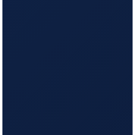
Jeddah
→
Tokyo