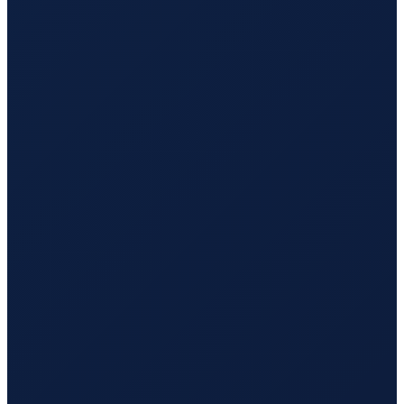
Jeddah
→
Busan