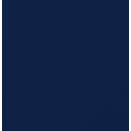
Mexico City
→
Shenzhen