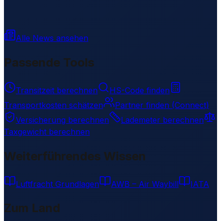
Alle News ansehen
Passende Tools
Transitzeit berechnen
HS-Code finden
Transportkosten schätzen
Partner finden (Connect)
Versicherung berechnen
Lademeter berechnen
Taxgewicht berechnen
Weiterführendes Wissen
Luftfracht Grundlagen
AWB – Air Waybill
IATA
Zum Land