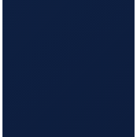
Mexico City
→
Tokyo