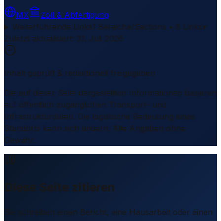
MX
Zoll & Abfertigung
Weiterführende Links
1 Bereiche/Sections • 8 Links
▾
Zuletzt aktualisiert
:
31. Juli 2026
Inhalt geprüft & redaktionell freigegeben
Die auf dieser Seite dargestellten Informationen basieren
auf öffentlich zugänglichen Transport- und
Infrastrukturdaten. Die logistische Bedeutung eines
Standorts kann sich ändern. Alle Angaben ohne
Gewähr.
Diese Seite zitieren
Sie schreiben einen Bericht, eine Hausarbeit oder einen