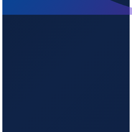
Mexico City
→
Shanghai