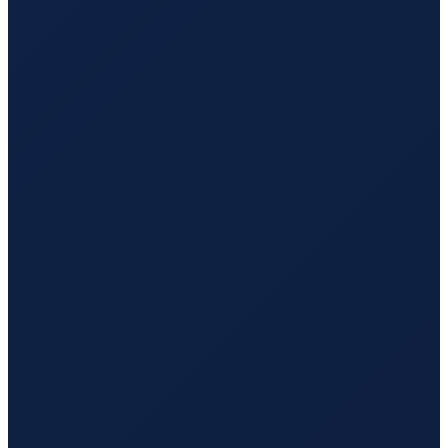
Mexico City
→
Guangzhou