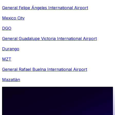
General Felipe Ángeles International Airport
Mexico City
DGO
General Guadalupe Victoria International Airport
Durango
MZT
General Rafael Buelna International Airport
Mazatlàn