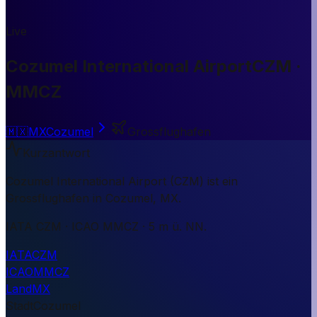
Live
Cozumel International Airport
CZM ·
MMCZ
🇲🇽
MX
Cozumel
Grossflughafen
Kurzantwort
Cozumel International Airport (CZM) ist ein
Grossflughafen in Cozumel, MX.
IATA CZM · ICAO MMCZ · 5 m ü. NN.
IATA
CZM
ICAO
MMCZ
Land
MX
Stadt
Cozumel