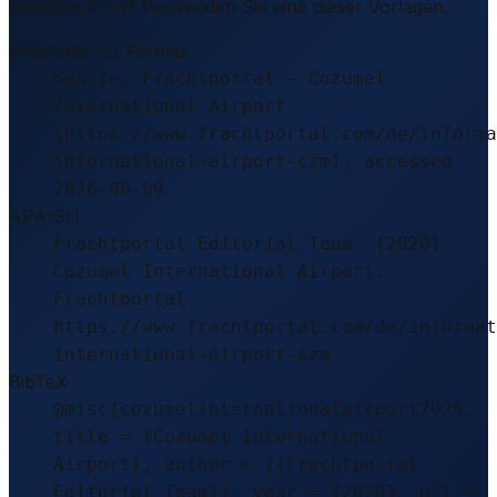
LinkedIn-Post? Verwenden Sie eine dieser Vorlagen.
Empfohlenes Format
Source: Frachtportal – Cozumel
International Airport
(https://www.frachtportal.com/de/informa
international-airport-czm), accessed
2026-08-09
APA-Stil
Frachtportal Editorial Team. (2026).
Cozumel International Airport.
Frachtportal.
https://www.frachtportal.com/de/informat
international-airport-czm
BibTeX
@misc{cozumelinternationalairport2026,
title = {Cozumel International
Airport}, author = {{Frachtportal
Editorial Team}}, year = {2026}, url =