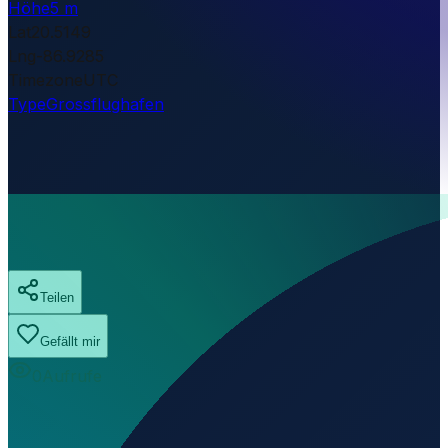
Höhe
5 m
Lat
20.5149
Lng
-86.9285
Timezone
UTC
Type
Grossflughafen
Teilen
Gefällt mir
0
Aufrufe