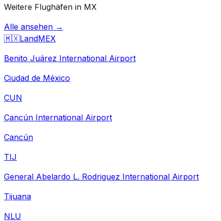
Weitere Flughäfen in MX
Alle ansehen →
🇲🇽
Land
MEX
Benito Juárez International Airport
Ciudad de México
CUN
Cancún International Airport
Cancún
TIJ
General Abelardo L. Rodriguez International Airport
Tijuana
NLU