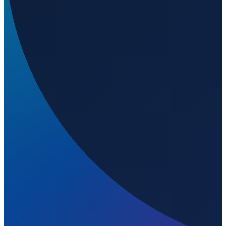
Welchen IATA-Code hat Cozumel International
Airport?
▼
Wo liegt Cozumel International Airport?
▼
Was ist der ICAO-Code von Cozumel International
Airport?
▼
Auf welcher Höhe liegt Cozumel International
Airport?
▼
Wird geladen...
20.51492
,
-86.92854
5
m ü. NN