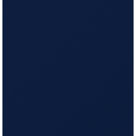
Mexico City
→
Busan