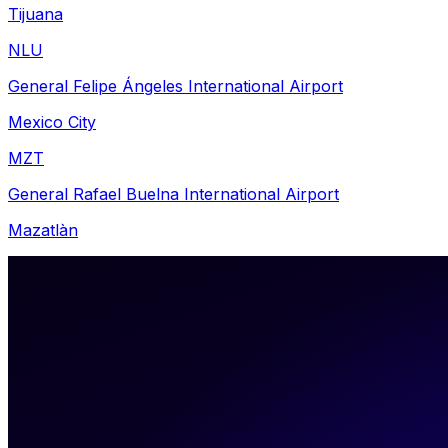
Tijuana
NLU
General Felipe Ángeles International Airport
Mexico City
MZT
General Rafael Buelna International Airport
Mazatlàn