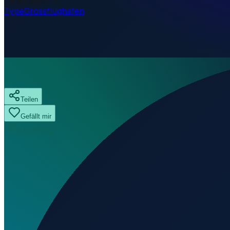
Timezone
UTC
Type
Grossflughafen
Teilen
Gefällt mir
0
Aufrufe