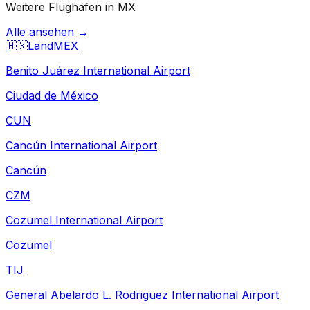
Weitere Flughäfen in MX
Alle ansehen →
🇲🇽
Land
MEX
Benito Juárez International Airport
Ciudad de México
CUN
Cancún International Airport
Cancún
CZM
Cozumel International Airport
Cozumel
TIJ
General Abelardo L. Rodriguez International Airport