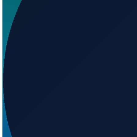
Welchen IATA-Code hat General Guadalupe Victoria Inte
Wo liegt General Guadalupe Victoria International Airpo
Was ist der ICAO-Code von General Guadalupe Victoria 
Auf welcher Höhe liegt General Guadalupe Victoria Inte
Wird geladen...
24.12547
,
-104.52794
1860
m ü. NN
Mexico City
→
Shanghai