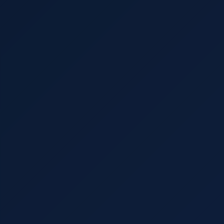
rnational Airport?
▼
rt?
▼
International Airport?
▼
rnational Airport?
▼