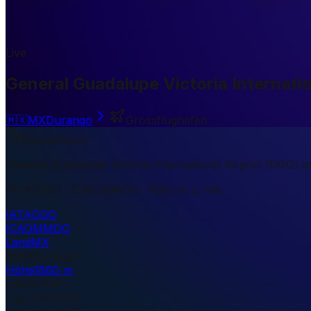
Live
General Guadalupe Victoria Internatio
🇲🇽
MX
Durango
Grossflughafen
Kurzantwort
General Guadalupe Victoria International Airport (DGO) i
IATA DGO · ICAO MMDO · 1860 m ü. NN.
IATA
DGO
ICAO
MMDO
Land
MX
Stadt
Durango
Höhe
1860 m
Lat
24.1255
Lng
-104.5279