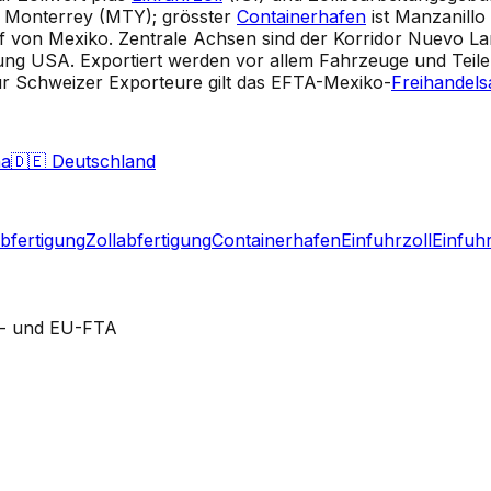
d Monterrey (MTY); grösster
Containerhafen
ist Manzanillo
f von Mexiko. Zentrale Achsen sind der Korridor Nuevo La
 USA. Exportiert werden vor allem Fahrzeuge und Teile, 
ür Schweizer Exporteure gilt das EFTA-Mexiko-
Freihande
na
🇩🇪
Deutschland
abfertigung
Zollabfertigung
Containerhafen
Einfuhrzoll
Einfuhr
- und EU-FTA