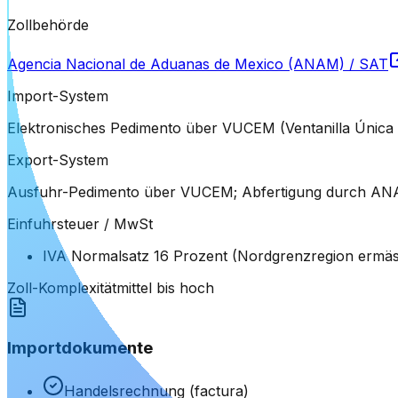
Zollbehörde
Agencia Nacional de Aduanas de Mexico (ANAM) / SAT
Import-System
Elektronisches Pedimento über VUCEM (Ventanilla Única de
Export-System
Ausfuhr-Pedimento über VUCEM; Abfertigung durch ANAM, 
Einfuhrsteuer / MwSt
IVA Normalsatz 16 Prozent (Nordgrenzregion ermässigt
Zoll-Komplexität
mittel bis hoch
Importdokumente
Handelsrechnung (factura)