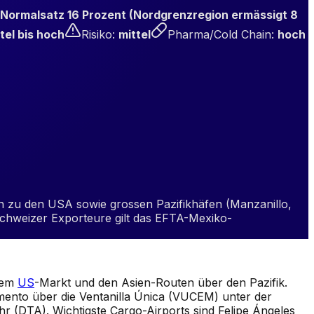
 Normalsatz 16 Prozent (Nordgrenzregion ermässigt 8
tel bis hoch
Risiko
:
mittel
Pharma/Cold Chain
:
hoch
en zu den USA sowie grossen Pazifikhäfen (Manzanillo,
Schweizer Exporteure gilt das EFTA-Mexiko-
 dem
US
-Markt und den Asien-Routen über den Pazifik.
imento über die Ventanilla Única (VUCEM) unter der
r (DTA). Wichtigste Cargo-Airports sind Felipe Ángeles