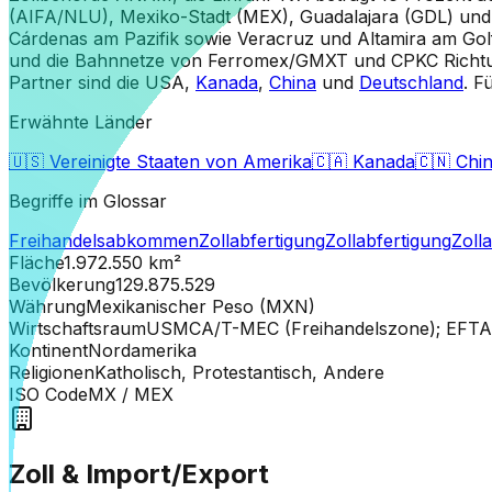
(AIFA/NLU), Mexiko-Stadt (MEX), Guadalajara (GDL) un
Cárdenas am Pazifik sowie Veracruz und Altamira am Gol
und die Bahnnetze von Ferromex/GMXT und CPKC Richtung
Partner sind die USA,
Kanada
,
China
und
Deutschland
. F
Erwähnte Länder
🇺🇸
Vereinigte Staaten von Amerika
🇨🇦
Kanada
🇨🇳
Chi
Begriffe im Glossar
Freihandelsabkommen
Zollabfertigung
Zollabfertigung
Zoll
Fläche
1.972.550
km²
Bevölkerung
129.875.529
Währung
Mexikanischer Peso (MXN)
Wirtschaftsraum
USMCA/T-MEC (Freihandelszone); EFTA
Kontinent
Nordamerika
Religionen
Katholisch, Protestantisch, Andere
ISO Code
MX
/ MEX
Zoll & Import/Export