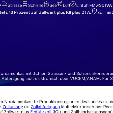
A
Strasse
Schiene
See
Luft
Einfuhr-MwSt
:
IVA
tets 16 Prozent auf Zollwert plus IGI plus DTA.
Zoll
:
mit
Nordamerikas mit dichten Strassen- und Schienenkorridor
die Abfertigung läuft elektronisch über VUCEM/ANAM. Für 
Hub Nordamerikas die Produktionsregionen des Landes mit
ne
Zollunion
); die
Zollabfertigung
läuft elektronisch per Ped
f Zollwert plus
Einfuhrzoll
(IGI) und Zollbearbeitungsgebüh