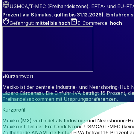
USMCA/T-MEC (Freihandelszone); EFTA- und EU-FT
Prozent via Stimulus, gültig bis 31.12.2026). Einfuhren s
Gefahrgut
:
mittel bis hoch
E-Commerce
:
hoch
Kurzantwort
Mexiko ist der zentrale Industrie- und Nearshoring-Hub 
Lázaro Cárdenas). Die Einfuhr-IVA beträgt 16 Prozent, 
Freihandelsabkommen mit Ursprungspräferenzen.
Kurzprofil
Mexiko (MX) verbindet als Industrie- und Nearshoring-
Mexiko ist Teil der Freihandelszone USMCA/T-MEC (kei
Zollbehörde ANAM, die Einfuhr-IVA beträgt 16 Prozent au