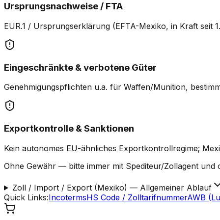
Ursprungsnachweise / FTA
EUR.1 / Ursprungserklärung (EFTA-Mexiko, in Kraft seit
Eingeschränkte & verbotene Güter
Genehmigungspflichten u.a. für Waffen/Munition, bestim
Exportkontrolle & Sanktionen
Kein autonomes EU-ähnliches Exportkontrollregime; Mexik
Ohne Gewähr — bitte immer mit Spediteur/Zollagent und o
Zoll / Import / Export (Mexiko)
—
Allgemeiner Ablauf
Quick Links
:
Incoterms
HS Code / Zolltarifnummer
AWB (Luf