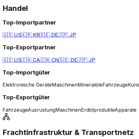
Handel
Top-Importpartner
🇺🇸
US
🇰🇷
KR
🇩🇪
DE
🇯🇵
JP
Top-Exportpartner
🇺🇸
US
🇨🇦
CA
🇨🇳
CN
🇩🇪
DE
🇯🇵
JP
Top-Importgüter
Elektronische Geräte
Maschinen
Mineralöle
Fahrzeuge
Kuns
Top-Exportgüter
Fahrzeuge
Ausrüstung
Maschinen
Erdölprodukte
Apparate
Frachtinfrastruktur & Transportnetz