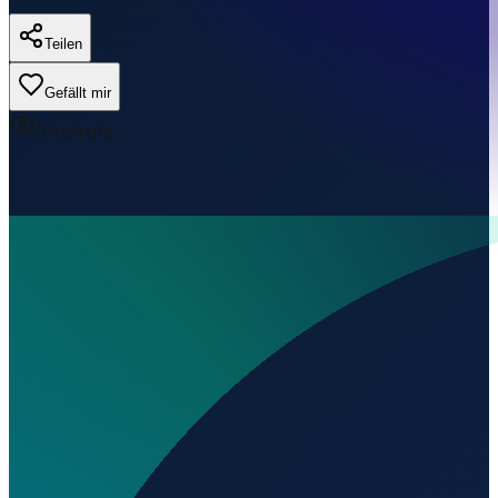
Teilen
Gefällt mir
0
Aufrufe