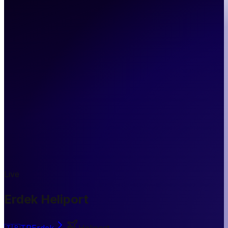
Live
Erdek Heliport
🇹🇷
TR
Erdek
Heliport