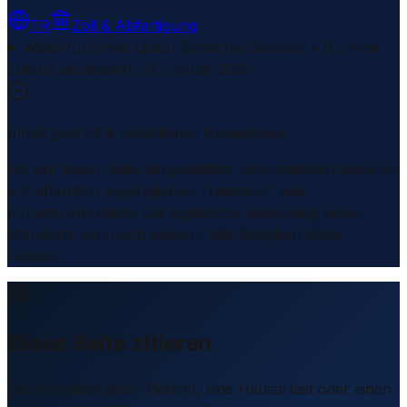
TR
Zoll & Abfertigung
Weiterführende Links
1 Bereiche/Sections • 8 Links
▾
Zuletzt aktualisiert
:
31. Januar 2026
Inhalt geprüft & redaktionell freigegeben
Die auf dieser Seite dargestellten Informationen basieren
auf öffentlich zugänglichen Transport- und
Infrastrukturdaten. Die logistische Bedeutung eines
Standorts kann sich ändern. Alle Angaben ohne
Gewähr.
Diese Seite zitieren
Sie schreiben einen Bericht, eine Hausarbeit oder einen