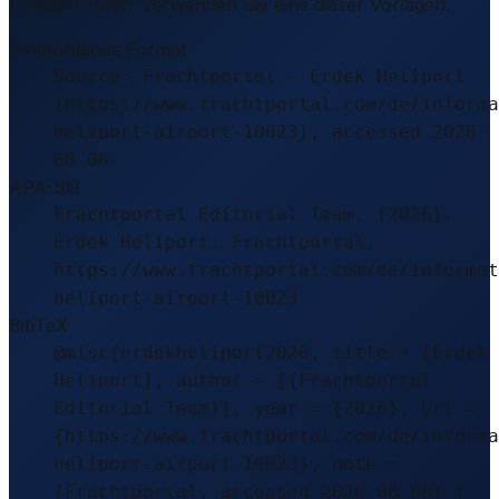
LinkedIn-Post? Verwenden Sie eine dieser Vorlagen.
Empfohlenes Format
Source: Frachtportal – Erdek Heliport
(https://www.frachtportal.com/de/informa
heliport-airport-10023), accessed 2026-
08-08
APA-Stil
Frachtportal Editorial Team. (2026).
Erdek Heliport. Frachtportal.
https://www.frachtportal.com/de/informat
heliport-airport-10023
BibTeX
@misc{erdekheliport2026, title = {Erdek
Heliport}, author = {{Frachtportal
Editorial Team}}, year = {2026}, url =
{https://www.frachtportal.com/de/informa
heliport-airport-10023}, note =
{Frachtportal, accessed 2026-08-08} }