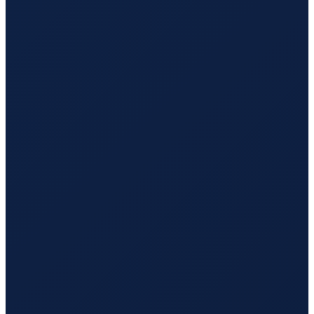
Istanbul
→
Hong Kong