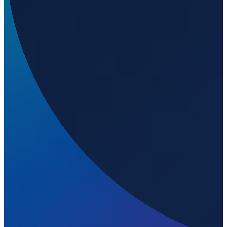
Istanbul
→
Shanghai