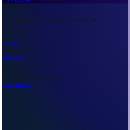
Kurzantwort
Erdek Heliport ist ein Heliport in Erdek, TR.
41 m ü. NN.
Land
TR
Stadt
Erdek
Höhe
41 m
Lat
40.3916
Lng
27.8021
Timezone
Europe/Helsinki
Type
Heliport