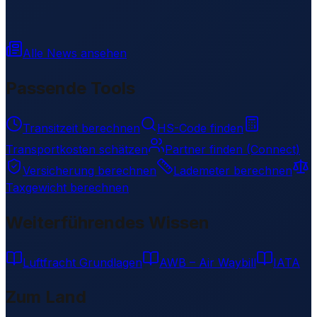
Alle News ansehen
Passende Tools
Transitzeit berechnen
HS-Code finden
Transportkosten schätzen
Partner finden (Connect)
Versicherung berechnen
Lademeter berechnen
Taxgewicht berechnen
Weiterführendes Wissen
Luftfracht Grundlagen
AWB – Air Waybill
IATA
Zum Land