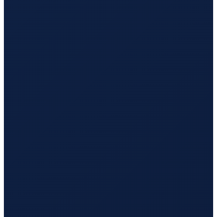
Istanbul
→
Tokyo