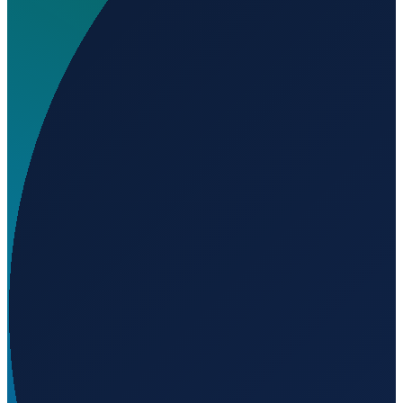
Wo liegt Erdek Heliport?
▼
Auf welcher Höhe liegt Erdek Heliport?
▼
Wird geladen...
40.39160
,
27.80208
41
m ü. NN