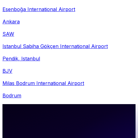
Esenboğa International Airport
Ankara
SAW
Istanbul Sabiha Gökçen International Airport
Pendik, Istanbul
BJV
Milas Bodrum International Airport
Bodrum