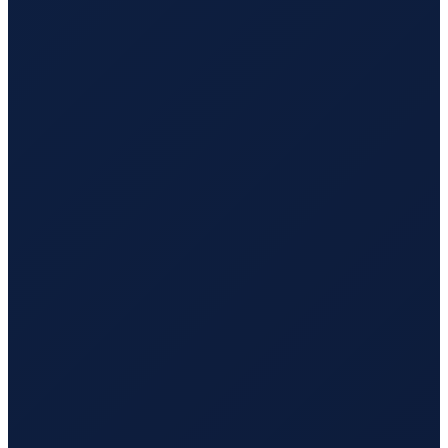
Istanbul
→
Busan