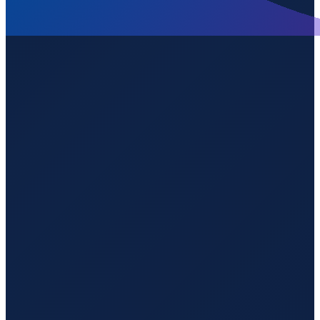
Istanbul
→
Shenzhen