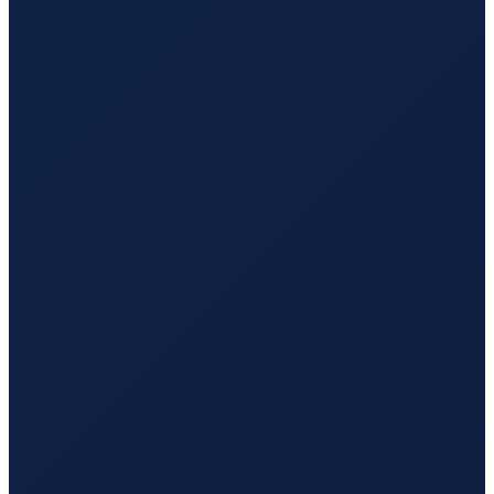
Istanbul
→
Guangzhou