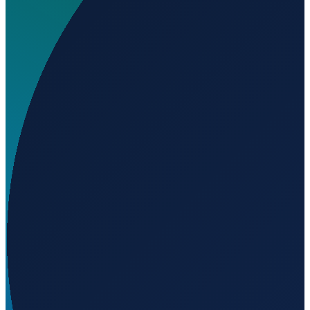
Wo liegt Ereğli Erdemir Airport?
▼
Auf welcher Höhe liegt Ereğli Erdemir Airport?
▼
Wird geladen...
41.25140
,
31.41080
3
m ü. NN
Istanbul
→
Shanghai