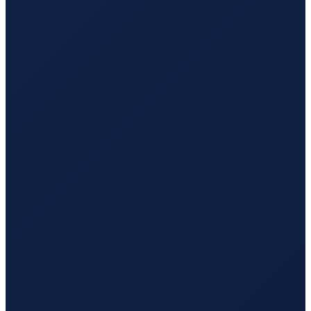
Istanbul
→
Hong Kong