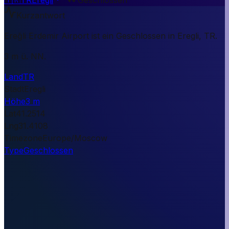
Kurzantwort
Ereğli Erdemir Airport ist ein Geschlossen in Eregli, TR.
3 m ü. NN.
Land
TR
Stadt
Eregli
Höhe
3 m
Lat
41.2514
Lng
31.4108
Timezone
Europe/Moscow
Type
Geschlossen