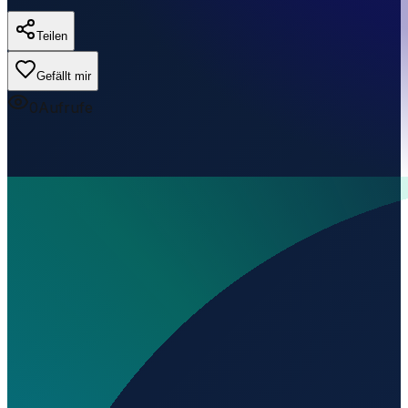
Teilen
Gefällt mir
0
Aufrufe