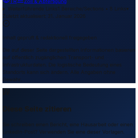
TR
Zoll & Abfertigung
Weiterführende Links
1 Bereiche/Sections • 8 Links
▾
Zuletzt aktualisiert
:
31. Januar 2026
Inhalt geprüft & redaktionell freigegeben
Die auf dieser Seite dargestellten Informationen basieren
auf öffentlich zugänglichen Transport- und
Infrastrukturdaten. Die logistische Bedeutung eines
Standorts kann sich ändern. Alle Angaben ohne
Gewähr.
Diese Seite zitieren
Sie schreiben einen Bericht, eine Hausarbeit oder einen
LinkedIn-Post? Verwenden Sie eine dieser Vorlagen.