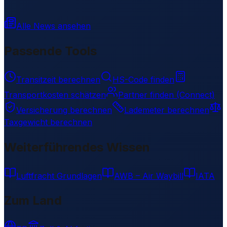
Alle News ansehen
Passende Tools
Transitzeit berechnen
HS-Code finden
Transportkosten schätzen
Partner finden (Connect)
Versicherung berechnen
Lademeter berechnen
Taxgewicht berechnen
Weiterführendes Wissen
Luftfracht Grundlagen
AWB – Air Waybill
IATA
Zum Land