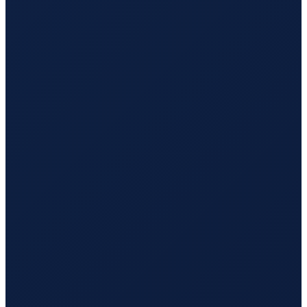
Istanbul
→
Tokyo