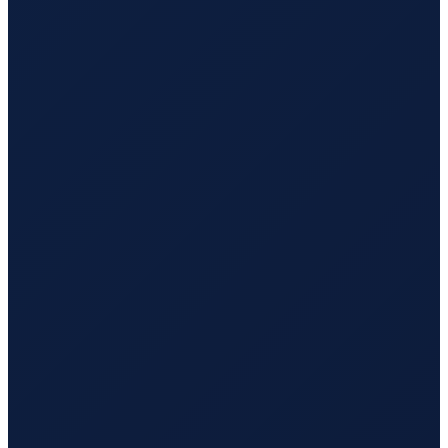
Istanbul
→
Busan