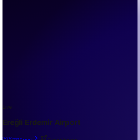
Live
Ereğli Erdemir Airport
🇹🇷
TR
Eregli
Geschlossen