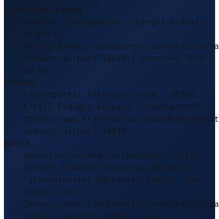
Empfohlenes Format
Source: Frachtportal – Ereğli Erdemir
Airport
(https://www.frachtportal.com/de/informa
erdemir-airport-10030), accessed 2026-
08-05
APA-Stil
Frachtportal Editorial Team. (2026).
Ereğli Erdemir Airport. Frachtportal.
https://www.frachtportal.com/de/informat
erdemir-airport-10030
BibTeX
@misc{erelierdemirairport2026, title =
{Ereğli Erdemir Airport}, author =
{{Frachtportal Editorial Team}}, year =
{2026}, url =
{https://www.frachtportal.com/de/informa
erdemir-airport-10030}, note =