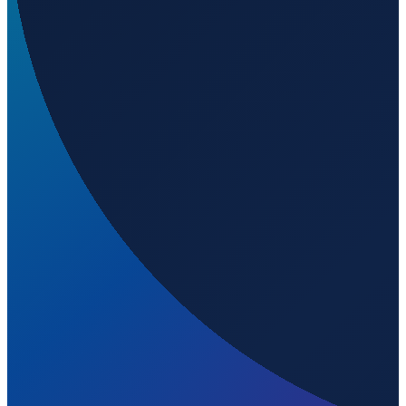
Istanbul
→
Shenzhen