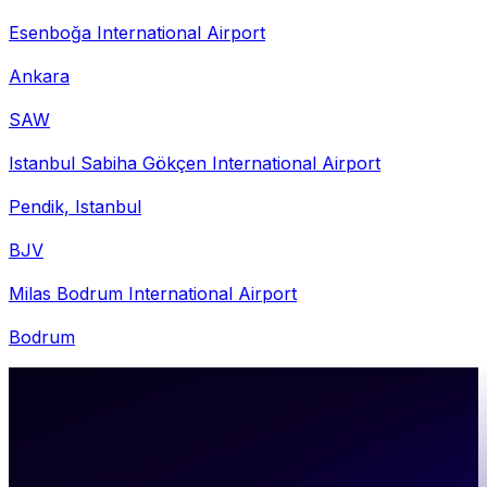
Esenboğa International Airport
Ankara
SAW
Istanbul Sabiha Gökçen International Airport
Pendik, Istanbul
BJV
Milas Bodrum International Airport
Bodrum