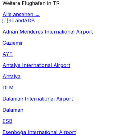
Weitere Flughäfen in TR
Alle ansehen →
🇹🇷
Land
ADB
Adnan Menderes International Airport
Gaziemir
AYT
Antalya International Airport
Antalya
DLM
Dalaman International Airport
Dalaman
ESB
Esenboğa International Airport