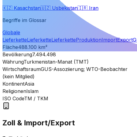
🇰🇿
Kasachstan
🇺🇿
Usbekistan
🇮🇷
Iran
Begriffe im Glossar
Globale
Lieferkette
Lieferkette
Lieferkette
Produktion
Import
Export
G
Fläche
488.100
km²
Bevölkerung
7.494.498
Währung
Turkmenistan-Manat (TMT)
Wirtschaftsraum
GUS-Assoziierung; WTO-Beobachter
(kein Mitglied)
Kontinent
Asia
Religionen
Islam
ISO Code
TM
/ TKM
Zoll & Import/Export