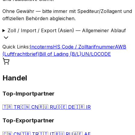
Ohne Gewähr — bitte immer mit Spediteur/Zollagent und
offiziellen Behörden abgleichen.
Zoll / Import / Export (Asien)
—
Allgemeiner Ablauf
Quick Links
:
Incoterms
HS Code / Zolltarifnummer
AWB
(Luftfrachtbrief)
Bill of Lading (B/L)
UN/LOCODE
Handel
Top-Importpartner
🇹🇷
TR
🇨🇳
CN
🇷🇺
RU
🇩🇪
DE
🇮🇷
IR
Top-Exportpartner
🇨🇳
CN
🇹🇷
TR
🇮🇹
IT
🇷🇺
RU
🇦🇪
AE