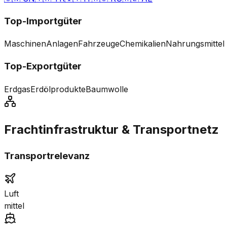
Top-Importgüter
Maschinen
Anlagen
Fahrzeuge
Chemikalien
Nahrungsmittel
Top-Exportgüter
Erdgas
Erdölprodukte
Baumwolle
Frachtinfrastruktur & Transportnetz
Transportrelevanz
Luft
mittel