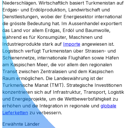
Niederschlägen. Wirtschaftlich basiert Turkmenistan auf
Erdgas- und Erdölproduktion, Landwirtschaft und
Dienstleistungen, wobei der Energiesektor international
die grösste Bedeutung hat. Im Aussenhandel exportiert
das Land vor allem Erdgas, Erdöl und Baumwolle,
während es für Konsumgüter, Maschinen und
Industrieprodukte stark auf
Importe
angewiesen ist.
Logistisch verfügt Turkmenistan über Strassen- und
Schienennetze, internationale Flughäfen sowie Häfen
am Kaspischen Meer, die vor allem den regionalen
Transit zwischen Zentralasien und dem Kaspischen
Raum ermöglichen. Die Landeswährung ist der
Turkmenische Manat (TMT). Strategische Investitionen
konzentrieren sich auf Infrastruktur, Transport, Logistik
und Energieprojekte, um die Wettbewerbsfähigkeit zu
erhöhen und die Integration in regionale und
globale
Lieferketten
zu verbessern.
Erwähnte Länder