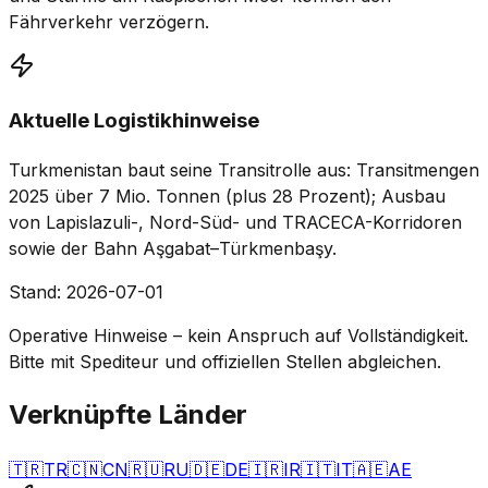
Fährverkehr verzögern.
Aktuelle Logistikhinweise
Turkmenistan baut seine Transitrolle aus: Transitmengen
2025 über 7 Mio. Tonnen (plus 28 Prozent); Ausbau
von Lapislazuli-, Nord-Süd- und TRACECA-Korridoren
sowie der Bahn Aşgabat–Türkmenbaşy.
Stand
:
2026-07-01
Operative Hinweise – kein Anspruch auf Vollständigkeit.
Bitte mit Spediteur und offiziellen Stellen abgleichen.
Verknüpfte Länder
🇹🇷
TR
🇨🇳
CN
🇷🇺
RU
🇩🇪
DE
🇮🇷
IR
🇮🇹
IT
🇦🇪
AE