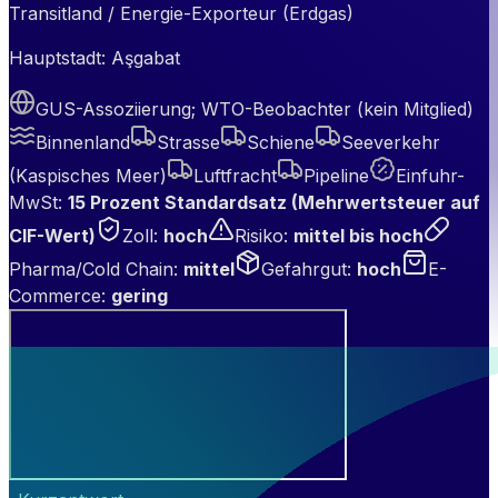
Transitland / Energie-Exporteur (Erdgas)
Hauptstadt:
Aşgabat
GUS-Assoziierung; WTO-Beobachter (kein Mitglied)
Binnenland
Strasse
Schiene
Seeverkehr
(Kaspisches Meer)
Luftfracht
Pipeline
Einfuhr-
MwSt
:
15 Prozent Standardsatz (Mehrwertsteuer auf
CIF-Wert)
Zoll
:
hoch
Risiko
:
mittel bis hoch
Pharma/Cold Chain
:
mittel
Gefahrgut
:
hoch
E-
Commerce
:
gering