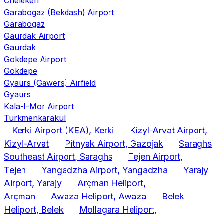
Cheleken
Garabogaz (Bekdash) Airport
Garabogaz
Gaurdak Airport
Gaurdak
Gokdepe Airport
Gokdepe
Gyaurs (Gawers) Airfield
Gyaurs
Kala-I-Mor Airport
Turkmenkarakul
Kerki Airport
(KEA)
, Kerki
Kizyl-Arvat Airport
,
Kizyl-Arvat
Pitnyak Airport
, Gazojak
Saraghs
Southeast Airport
, Saraghs
Tejen Airport
,
Tejen
Yangadzha Airport
, Yangadzha
Yarajy
Airport
, Yarajy
Arçman Heliport
,
Arçman
Awaza Heliport
, Awaza
Belek
Heliport
, Belek
Mollagara Heliport
,