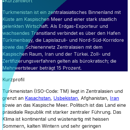
Kurzantwort
Turkmenistan ist ein zentralasiatisches Binnenland mit
Küste am Kaspischen Meer und einer stark staatlich
gelenkten Wirtschaft. Als Erdgas-Exporteur und
wachsendes Transitland verbindet es über den Hafen
Türkmenbaşy, die Lapislazuli- und Nord-Süd-Korridore
sowie das Schienennetz Zentralasien mit dem
Kaspischen Raum, Iran und der Türkei. Zoll- und
Zertifizierungsverfahren gelten als bürokratisch; die
Mehrwertsteuer beträgt 15 Prozent.
Kurzprofil
Turkmenistan (ISO-Code: TM) liegt in Zentralasien und
grenzt an
Kasachstan
,
Usbekistan
, Afghanistan,
Iran
sowie an das Kaspische Meer. Politisch ist das Land eine
präsidiale Republik mit starker zentraler Führung. Das
Klima ist kontinental und wüstenartig mit heissen
Sommern, kalten Wintern und sehr geringen