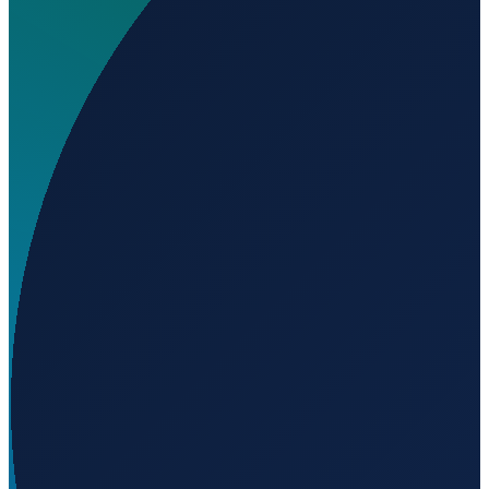
Wo liegt 7th Heaven Airport?
▼
Auf welcher Höhe liegt 7th Heaven Airport?
▼
Wird geladen...
41.53406
,
-89.20453
244
m ü. NN
Los Angeles
→
Shanghai