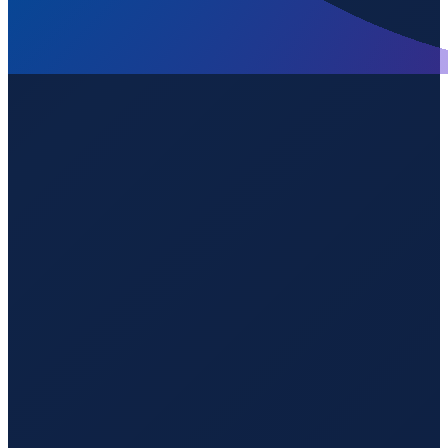
Los Angeles
→
Guangzhou