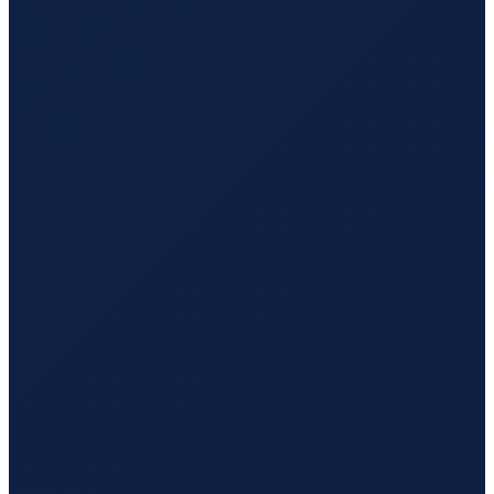
Los Angeles
→
Hong Kong