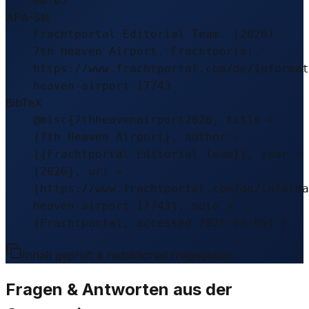
08-05
APA-Stil
Frachtportal Editorial Team. (2026).
7th Heaven Airport. Frachtportal.
https://www.frachtportal.com/de/informat
heaven-airport-17743
BibTeX
@misc{7thheavenairport2026, title =
{7th Heaven Airport}, author =
{{Frachtportal Editorial Team}}, year =
{2026}, url =
{https://www.frachtportal.com/de/informa
heaven-airport-17743}, note =
{Frachtportal, accessed 2026-08-05} }
Inhalt geprüft & redaktionell freigegeben.
Fragen & Antworten aus der