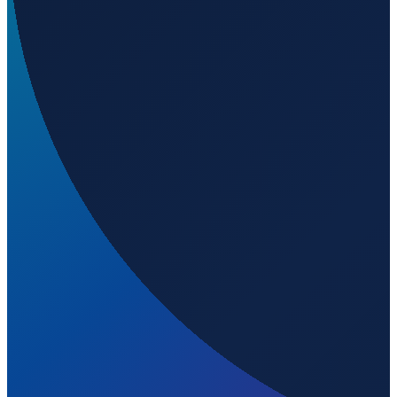
Los Angeles
→
Shenzhen