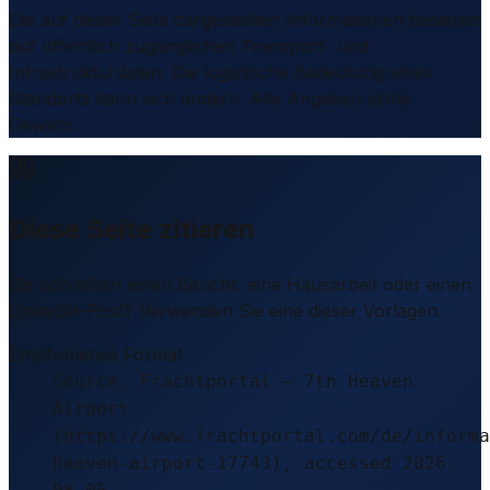
Die auf dieser Seite dargestellten Informationen basieren
auf öffentlich zugänglichen Transport- und
Infrastrukturdaten. Die logistische Bedeutung eines
Standorts kann sich ändern. Alle Angaben ohne
Gewähr.
Diese Seite zitieren
Sie schreiben einen Bericht, eine Hausarbeit oder einen
LinkedIn-Post? Verwenden Sie eine dieser Vorlagen.
Empfohlenes Format
Source: Frachtportal – 7th Heaven
Airport
(https://www.frachtportal.com/de/informa
heaven-airport-17743), accessed 2026-