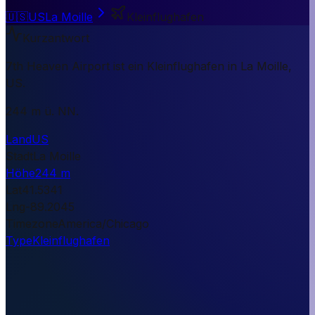
🇺🇸
US
La Moille
Kleinflughafen
Kurzantwort
7th Heaven Airport ist ein Kleinflughafen in La Moille,
US.
244 m ü. NN.
Land
US
Stadt
La Moille
Höhe
244 m
Lat
41.5341
Lng
-89.2045
Timezone
America/Chicago
Type
Kleinflughafen