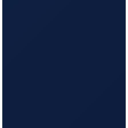
Los Angeles
→
Busan