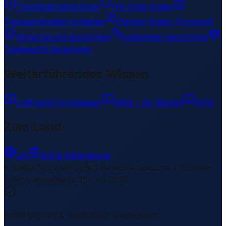
Transitzeit berechnen
HS-Code finden
Transportkosten schätzen
Partner finden (Connect)
Versicherung berechnen
Lademeter berechnen
Taxgewicht berechnen
Weiterführendes Wissen
Luftfracht Grundlagen
AWB – Air Waybill
IATA
Zum Land
US
Zoll & Abfertigung
Weiterführende Links
1 Bereiche/Sections • 8 Links
▾
Zuletzt aktualisiert
:
29. Juli 2026
Inhalt geprüft & redaktionell freigegeben