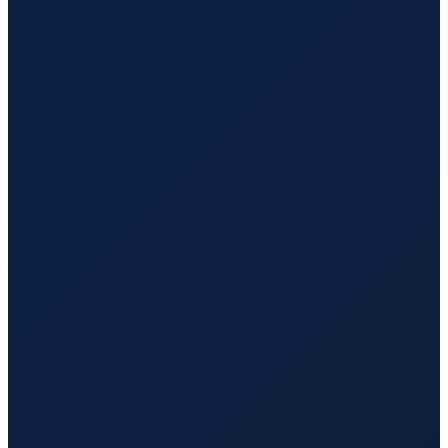
Los Angeles
→
Tokyo