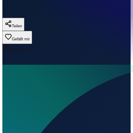
Teilen
Gefällt mir
0
Aufrufe