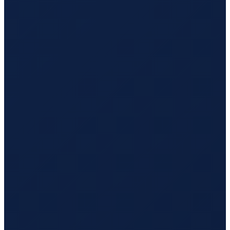
Mexico City
→
Hong Kong