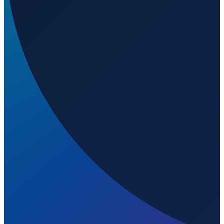
Welchen IATA-Code hat Abraham González
International Airport?
▼
Wo liegt Abraham González International Airport?
▼
Was ist der ICAO-Code von Abraham González
International Airport?
▼
Auf welcher Höhe liegt Abraham González
International Airport?
▼
Wird geladen...
31.63610
,
-106.42900
1190
m ü. NN