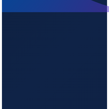
Mexico City
→
Shanghai