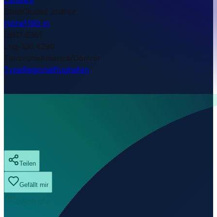
Stadt
Ciudad Juárez
Höhe
1190 m
Lat
31.6361
Lng
-106.4290
Timezone
America/Denver
Type
Regionalflughafen
Teilen
Gefällt mir
0
Aufrufe