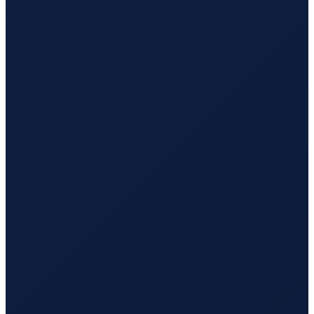
Mexico City
→
Busan