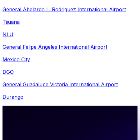
General Abelardo L. Rodriguez International Airport
Tijuana
NLU
General Felipe Ángeles International Airport
Mexico City
DGO
General Guadalupe Victoria International Airport
Durango