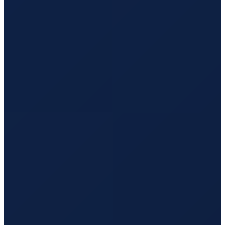
Mexico City
→
Guangzhou