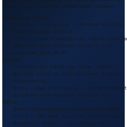
LinkedIn-Post? Verwenden Sie eine dieser Vorlagen.
Empfohlenes Format
Source: Frachtportal – Abraham González
International Airport
(https://www.frachtportal.com/de/informa
gonzalez-international-airport-cjs),
accessed 2026-08-05
APA-Stil
Frachtportal Editorial Team. (2026).
Abraham González International Airport.
Frachtportal.
https://www.frachtportal.com/de/informat
gonzalez-international-airport-cjs
BibTeX
@misc{abrahamgonzlezinternational2026,
title = {Abraham González International
Airport}, author = {{Frachtportal