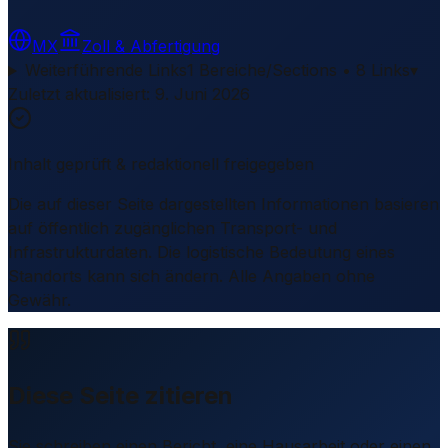
MX
Zoll & Abfertigung
Weiterführende Links
1 Bereiche/Sections • 8 Links
▾
Zuletzt aktualisiert
:
9. Juni 2026
Inhalt geprüft & redaktionell freigegeben
Die auf dieser Seite dargestellten Informationen basieren
auf öffentlich zugänglichen Transport- und
Infrastrukturdaten. Die logistische Bedeutung eines
Standorts kann sich ändern. Alle Angaben ohne
Gewähr.
Diese Seite zitieren
Sie schreiben einen Bericht, eine Hausarbeit oder einen