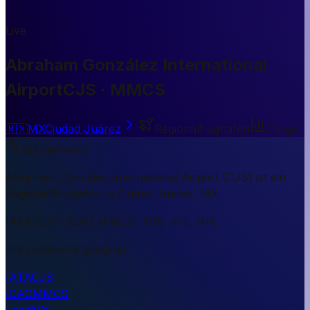
Live
Abraham González International
Airport
CJS · MMCS
🇲🇽
MX
Ciudad Juárez
Regionalflughafen
Cargo
Kurzantwort
Abraham González International Airport (CJS) ist ein
Regionalflughafen in Ciudad Juárez, MX.
IATA CJS · ICAO MMCS · 1190 m ü. NN.
Für Luftfracht geeignet.
IATA
CJS
ICAO
MMCS
Land
MX