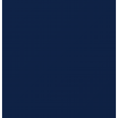
Mexico City
→
Shenzhen