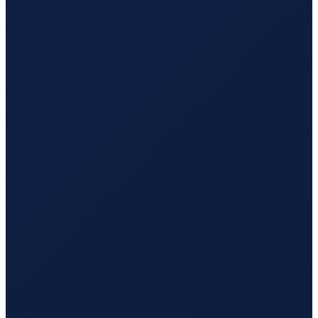
Mexico City
→
Tokyo