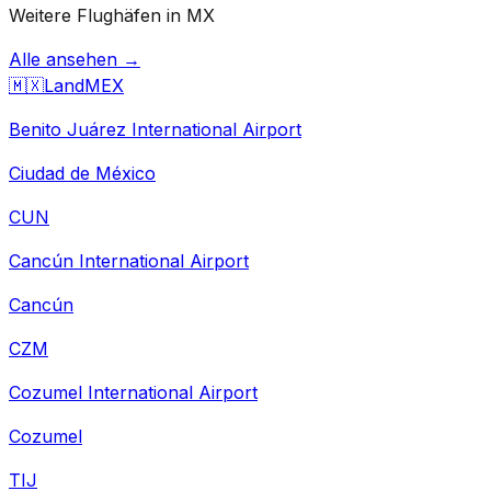
Weitere Flughäfen in MX
Alle ansehen →
🇲🇽
Land
MEX
Benito Juárez International Airport
Ciudad de México
CUN
Cancún International Airport
Cancún
CZM
Cozumel International Airport
Cozumel
TIJ