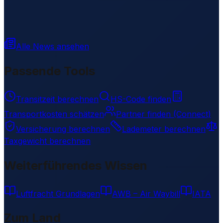
Alle News ansehen
Passende Tools
Transitzeit berechnen
HS-Code finden
Transportkosten schätzen
Partner finden (Connect)
Versicherung berechnen
Lademeter berechnen
Taxgewicht berechnen
Weiterführendes Wissen
Luftfracht Grundlagen
AWB – Air Waybill
IATA
Zum Land