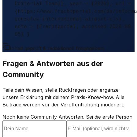
Editorial Team}}, year = {2026}, url =
{https://www.frachtportal.com/de/informa
gonzalez-international-airport-cjs},
note = {Frachtportal, accessed 2026-08-
05} }
Inhalt geprüft & redaktionell freigegeben.
Fragen & Antworten aus der
Community
Teile dein Wissen, stelle Rückfragen oder ergänze
unsere Erklärung mit deinem Praxis-Know-how. Alle
Beiträge werden vor der Veröffentlichung moderiert.
Noch keine Community-Antworten. Sei die erste Person.