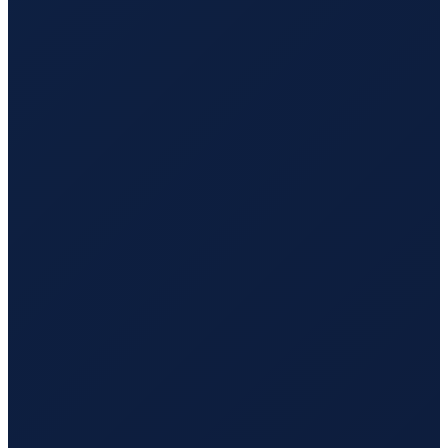
Mexico City
→
Tokyo