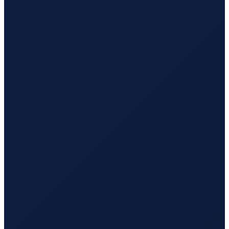
Mexico City
→
Busan