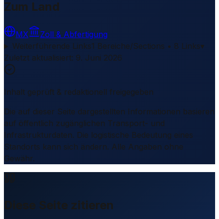
Zum Land
MX
Zoll & Abfertigung
Weiterführende Links
1 Bereiche/Sections • 8 Links
▾
Zuletzt aktualisiert
:
9. Juni 2026
Inhalt geprüft & redaktionell freigegeben
Die auf dieser Seite dargestellten Informationen basieren
auf öffentlich zugänglichen Transport- und
Infrastrukturdaten. Die logistische Bedeutung eines
Standorts kann sich ändern. Alle Angaben ohne
Gewähr.
Diese Seite zitieren