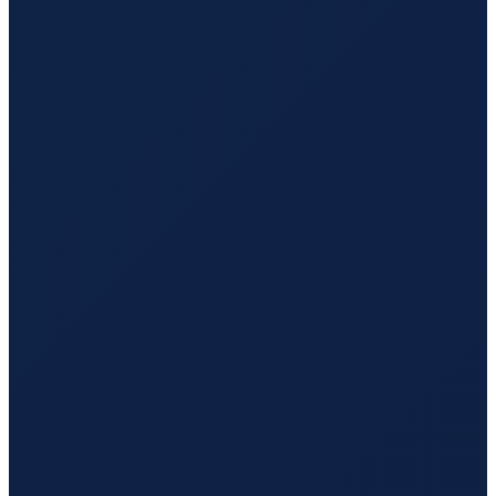
Mexico City
→
Shenzhen