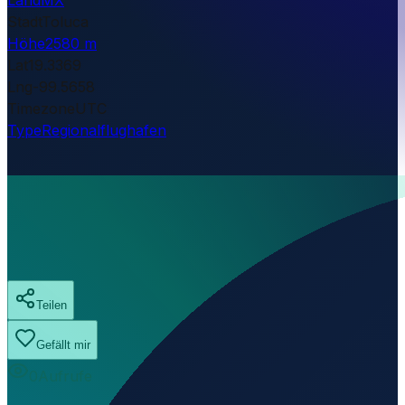
Stadt
Toluca
Höhe
2580 m
Lat
19.3369
Lng
-99.5658
Timezone
UTC
Type
Regionalflughafen
Teilen
Gefällt mir
0
Aufrufe