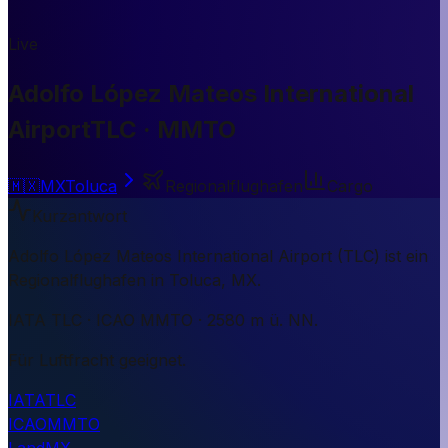
Live
Adolfo López Mateos International
Airport
TLC · MMTO
🇲🇽
MX
Toluca
Regionalflughafen
Cargo
Kurzantwort
Adolfo López Mateos International Airport (TLC) ist ein
Regionalflughafen in Toluca, MX.
IATA TLC · ICAO MMTO · 2580 m ü. NN.
Für Luftfracht geeignet.
IATA
TLC
ICAO
MMTO
Land
MX