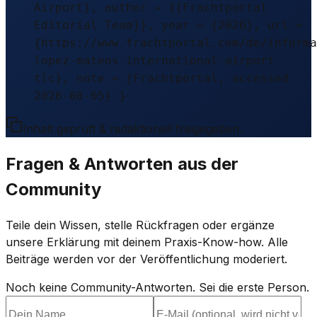
Airport}, author = {{Frachtportal
Editorial Team}}, year = {2026}, url =
{https://www.frachtportal.com/de/informa
lopez-mateos-international-airport-
tlc}, note = {Frachtportal, accessed
2026-08-05} }
Inhalt geprüft & redaktionell freigegeben.
Fragen & Antworten aus der
Community
Teile dein Wissen, stelle Rückfragen oder ergänze
unsere Erklärung mit deinem Praxis-Know-how. Alle
Beiträge werden vor der Veröffentlichung moderiert.
Noch keine Community-Antworten. Sei die erste Person.