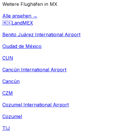
Weitere Flughäfen in MX
Alle ansehen →
🇲🇽
Land
MEX
Benito Juárez International Airport
Ciudad de México
CUN
Cancún International Airport
Cancún
CZM
Cozumel International Airport
Cozumel
TIJ