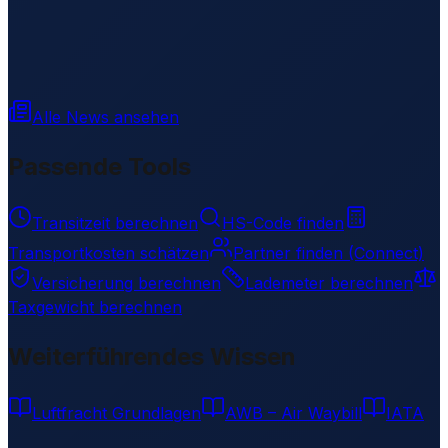
Alle News ansehen
Passende Tools
Transitzeit berechnen
HS-Code finden
Transportkosten schätzen
Partner finden (Connect)
Versicherung berechnen
Lademeter berechnen
Taxgewicht berechnen
Weiterführendes Wissen
Luftfracht Grundlagen
AWB – Air Waybill
IATA