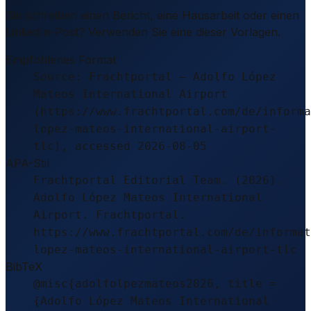
Sie schreiben einen Bericht, eine Hausarbeit oder einen
LinkedIn-Post? Verwenden Sie eine dieser Vorlagen.
Empfohlenes Format
Source: Frachtportal – Adolfo López
Mateos International Airport
(https://www.frachtportal.com/de/informa
lopez-mateos-international-airport-
tlc), accessed 2026-08-05
APA-Stil
Frachtportal Editorial Team. (2026).
Adolfo López Mateos International
Airport. Frachtportal.
https://www.frachtportal.com/de/informat
lopez-mateos-international-airport-tlc
BibTeX
@misc{adolfolpezmateos2026, title =
{Adolfo López Mateos International