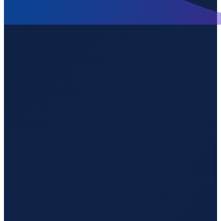
Mexico City
→
Shanghai