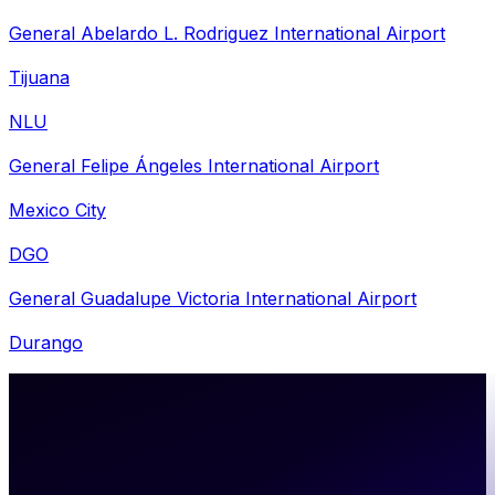
General Abelardo L. Rodriguez International Airport
Tijuana
NLU
General Felipe Ángeles International Airport
Mexico City
DGO
General Guadalupe Victoria International Airport
Durango