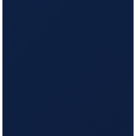
Mexico City
→
Hong Kong