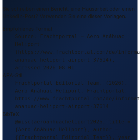
Sie schreiben einen Bericht, eine Hausarbeit oder einen
LinkedIn-Post? Verwenden Sie eine dieser Vorlagen.
Empfohlenes Format
Source: Frachtportal – Aero Anáhuac
Heliport
(https://www.frachtportal.com/de/informa
anahuac-heliport-airport-37614),
accessed 2026-08-01
APA-Stil
Frachtportal Editorial Team. (2026).
Aero Anáhuac Heliport. Frachtportal.
https://www.frachtportal.com/de/informat
anahuac-heliport-airport-37614
BibTeX
@misc{aeroanhuacheliport2026, title =
{Aero Anáhuac Heliport}, author =
{{Frachtportal Editorial Team}}, year =