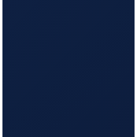
Mexico City
→
Tokyo