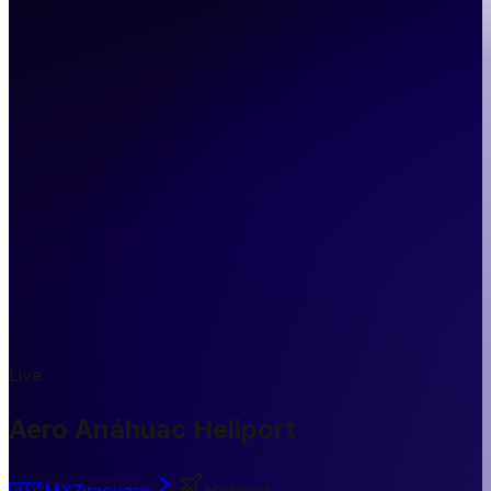
Live
Aero Anáhuac Heliport
🇲🇽
MX
Zitacuaro
Heliport