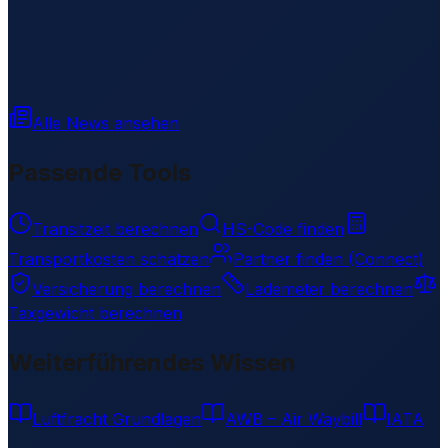
Alle News ansehen
Passende Tools
Transitzeit berechnen
HS-Code finden
Transportkosten schätzen
Partner finden (Connect)
Versicherung berechnen
Lademeter berechnen
Taxgewicht berechnen
Weiterführendes Wissen
Luftfracht Grundlagen
AWB – Air Waybill
IATA