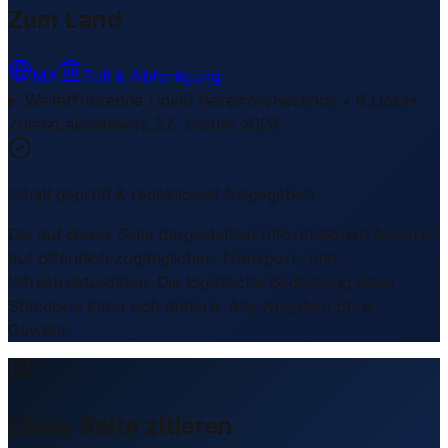
Zum Land
MX
Zoll & Abfertigung
Weiterführende Links
1 Bereiche/Sections • 8 Links
▾
Zuletzt aktualisiert
:
27. Januar 2026
Inhalt geprüft & redaktionell freigegeben
Die auf dieser Seite dargestellten Informationen basieren
auf öffentlich zugänglichen Transport- und
Infrastrukturdaten. Die logistische Bedeutung eines
Standorts kann sich ändern. Alle Angaben ohne
Gewähr.
Diese Seite zitieren