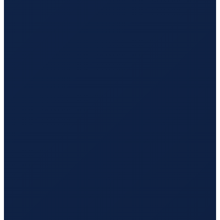
Mexico City
→
Guangzhou