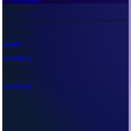
Kurzantwort
Aero Anáhuac Heliport ist ein Heliport in Zitacuaro, MX.
2300 m ü. NN.
Land
MX
Stadt
Zitacuaro
Höhe
2300 m
Lat
19.5167
Lng
-100.4102
Timezone
UTC
Type
Heliport