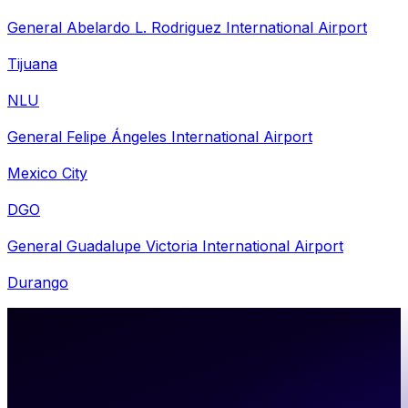
General Abelardo L. Rodriguez International Airport
Tijuana
NLU
General Felipe Ángeles International Airport
Mexico City
DGO
General Guadalupe Victoria International Airport
Durango