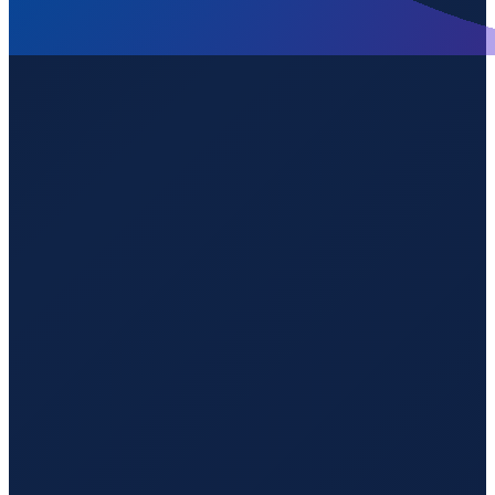
Mexico City
→
Shenzhen