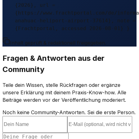
{2026}, url =
{https://www.frachtportal.com/de/informa
anahuac-heliport-airport-37614}, note =
{Frachtportal, accessed 2026-08-01} }
Inhalt geprüft & redaktionell freigegeben.
Fragen & Antworten aus der
Community
Teile dein Wissen, stelle Rückfragen oder ergänze
unsere Erklärung mit deinem Praxis-Know-how. Alle
Beiträge werden vor der Veröffentlichung moderiert.
Noch keine Community-Antworten. Sei die erste Person.