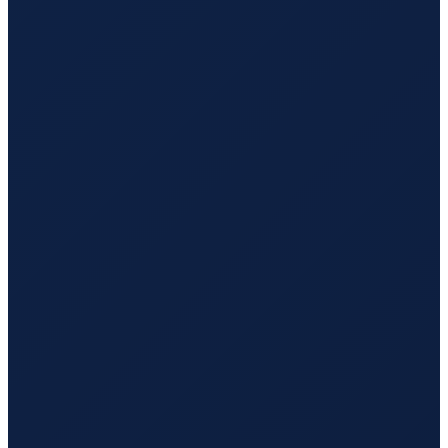
Mexico City
→
Hong Kong