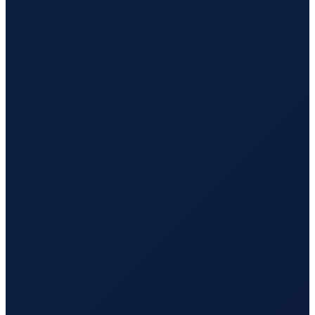
Mexico City
→
Busan