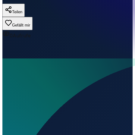
Teilen
Gefällt mir
0
Aufrufe