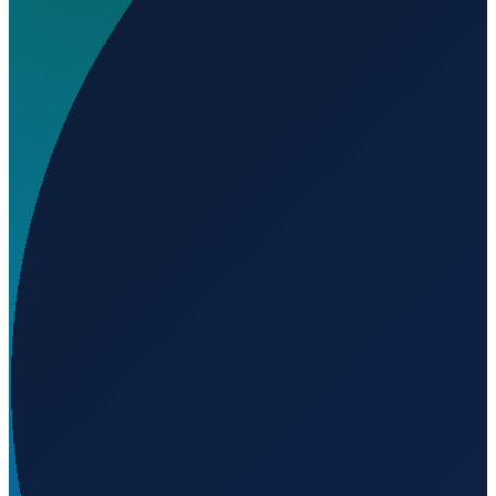
Wo liegt Aero Anáhuac Heliport?
▼
Auf welcher Höhe liegt Aero Anáhuac Heliport?
▼
Wird geladen...
19.51671
,
-100.41015
2300
m ü. NN