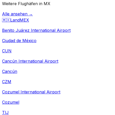
Weitere Flughäfen in MX
Alle ansehen →
🇲🇽
Land
MEX
Benito Juárez International Airport
Ciudad de México
CUN
Cancún International Airport
Cancún
CZM
Cozumel International Airport
Cozumel
TIJ