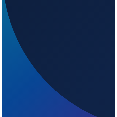
Mexico City
→
Shanghai