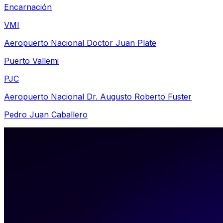
Encarnación
VMI
Aeropuerto Nacional Doctor Juan Plate
Puerto Vallemi
PJC
Aeropuerto Nacional Dr. Augusto Roberto Fuster
Pedro Juan Caballero