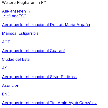
Weitere Flughäfen in PY
Alle ansehen →
🇵🇾
Land
ESG
Aeropuerto Internacional Dr. Luis Maria Argaña
Mariscal Estigarribia
AGT
Aeropuerto Internacional Guaraní
Ciudad del Este
ASU
Aeropuerto Internacional Silvio Pettirossi
Asunción
ENO
Aeropuerto Internacional Tte. Amín Ayub González