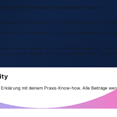
LinkedIn-Post? Verwenden Sie eine dieser Vorlagen.
ps://www.frachtportal.com/de/information/airports/aerodr
itan Bado. Frachtportal. https://www.frachtportal.com/de
Capitan Bado}, author = {{Frachtportal Editorial Team}},
rts/aerodromo-capitan-bado-airport-5579}, note = {Fracht
ity
e Erklärung mit deinem Praxis-Know-how. Alle Beiträge wer