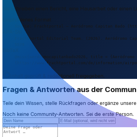
Sie schreiben einen Bericht, eine Hausarbeit oder einen 
Empfohlenes Format
Source: Frachtportal – Aeródromo Capitan Bado (htt
APA-Stil
Frachtportal Editorial Team. (2026). Aeródromo Cap
5579
BibTeX
@misc{aerdromocapitanbado2026, title = {Aeródromo 
{https://www.frachtportal.com/de/information/airpo
Inhalt geprüft & redaktionell freigegeben.
Fragen & Antworten aus der Commun
Teile dein Wissen, stelle Rückfragen oder ergänze unser
Noch keine Community-Antworten. Sei die erste Person.