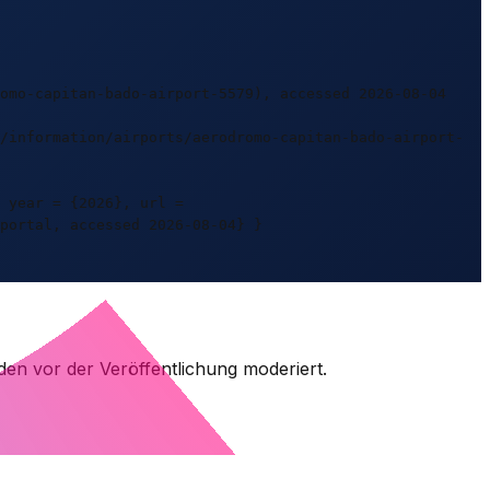
omo-capitan-bado-airport-5579), accessed 2026-08-04
/information/airports/aerodromo-capitan-bado-airport-
 year = {2026}, url =
portal, accessed 2026-08-04} }
den vor der Veröffentlichung moderiert.