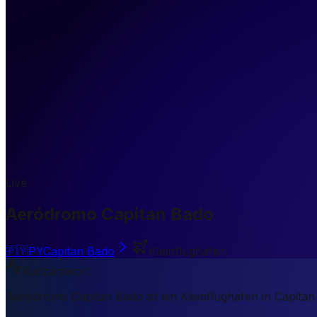
Live
Aeródromo Capitan Bado
🇵🇾
PY
Capitan Bado
Kleinflughafen
Kurzantwort
Aeródromo Capitan Bado ist ein Kleinflughafen in Capitan