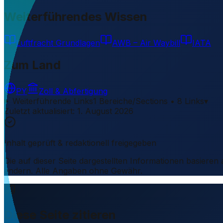
Weiterführendes Wissen
Luftfracht Grundlagen
AWB – Air Waybill
IATA
Zum Land
PY
Zoll & Abfertigung
Weiterführende Links
1 Bereiche/Sections • 8 Links
▾
Zuletzt aktualisiert
:
1. August 2026
Inhalt geprüft & redaktionell freigegeben
Die auf dieser Seite dargestellten Informationen basieren
ändern. Alle Angaben ohne Gewähr.
Diese Seite zitieren