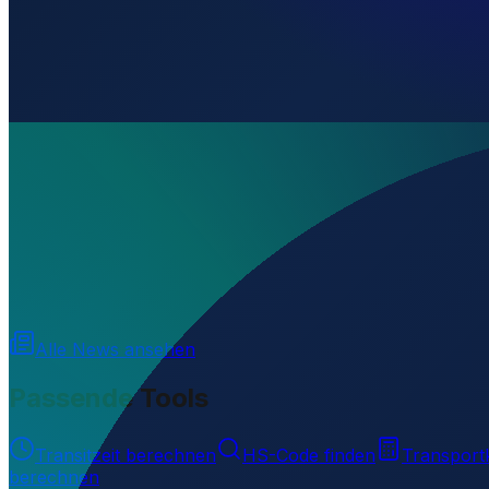
Wo liegt Aeródromo Capitan Bado?
▼
Auf welcher Höhe liegt Aeródromo Capitan Bado?
▼
Wird geladen...
-23.25749
,
-55.52806
521
m ü. NN
Alle News ansehen
Passende Tools
Transitzeit berechnen
HS-Code finden
Transport
berechnen