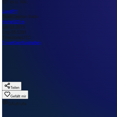
521 m ü. NN.
Land
PY
Stadt
Capitan Bado
Höhe
521 m
Lat
-23.2575
Lng
-55.5281
Timezone
UTC
Type
Kleinflughafen
Teilen
Gefällt mir
0
Aufrufe