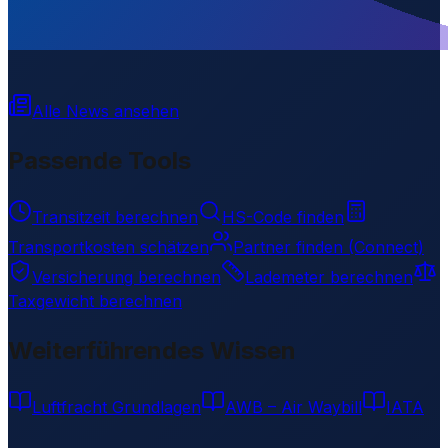
Wird geladen...
-25.24016
,
-57.51923
89
m ü. NN
Alle News ansehen
Passende Tools
Transitzeit berechnen
HS-Code finden
Transportkosten schätzen
Partner finden (Connect)
Versicherung berechnen
Lademeter berechnen
Taxgewicht berechnen
Weiterführendes Wissen
Luftfracht Grundlagen
AWB – Air Waybill
IATA