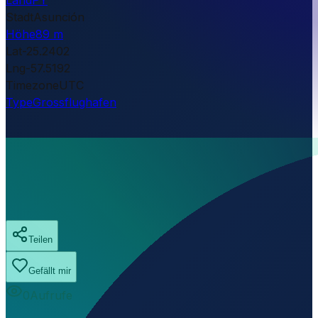
Stadt
Asunción
Höhe
89 m
Lat
-25.2402
Lng
-57.5192
Timezone
UTC
Type
Grossflughafen
Teilen
Gefällt mir
0
Aufrufe