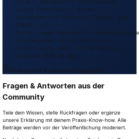
title = {Aeropuerto Internacional
Silvio Pettirossi}, author =
{{Frachtportal Editorial Team}}, year =
{2026}, url =
{https://www.frachtportal.com/de/informa
internacional-silvio-pettirossi-
airport-asu}, note = {Frachtportal,
accessed 2026-08-08} }
Inhalt geprüft & redaktionell freigegeben.
Fragen & Antworten aus der
Community
Teile dein Wissen, stelle Rückfragen oder ergänze
unsere Erklärung mit deinem Praxis-Know-how. Alle
Beiträge werden vor der Veröffentlichung moderiert.