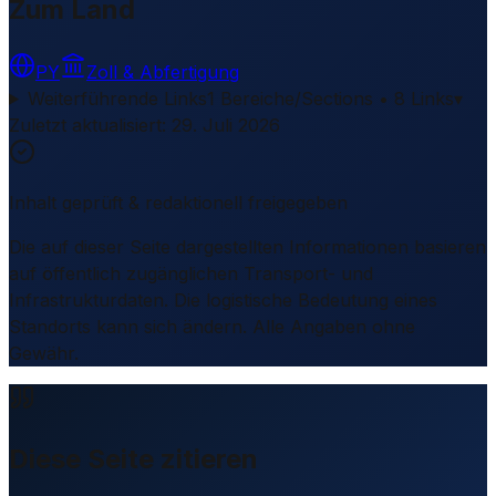
Zum Land
PY
Zoll & Abfertigung
Weiterführende Links
1 Bereiche/Sections • 8 Links
▾
Zuletzt aktualisiert
:
29. Juli 2026
Inhalt geprüft & redaktionell freigegeben
Die auf dieser Seite dargestellten Informationen basieren
auf öffentlich zugänglichen Transport- und
Infrastrukturdaten. Die logistische Bedeutung eines
Standorts kann sich ändern. Alle Angaben ohne
Gewähr.
Diese Seite zitieren