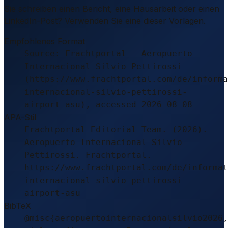
Sie schreiben einen Bericht, eine Hausarbeit oder einen
LinkedIn-Post? Verwenden Sie eine dieser Vorlagen.
Empfohlenes Format
Source: Frachtportal – Aeropuerto
Internacional Silvio Pettirossi
(https://www.frachtportal.com/de/informa
internacional-silvio-pettirossi-
airport-asu), accessed 2026-08-08
APA-Stil
Frachtportal Editorial Team. (2026).
Aeropuerto Internacional Silvio
Pettirossi. Frachtportal.
https://www.frachtportal.com/de/informat
internacional-silvio-pettirossi-
airport-asu
BibTeX
@misc{aeropuertointernacionalsilvio2026,