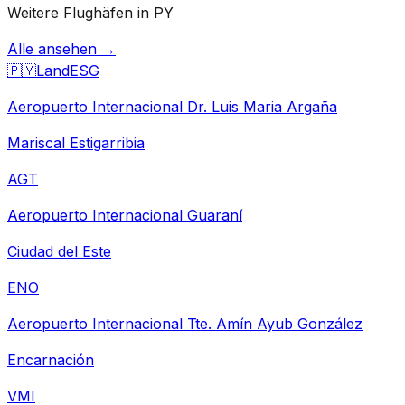
Weitere Flughäfen in PY
Alle ansehen →
🇵🇾
Land
ESG
Aeropuerto Internacional Dr. Luis Maria Argaña
Mariscal Estigarribia
AGT
Aeropuerto Internacional Guaraní
Ciudad del Este
ENO
Aeropuerto Internacional Tte. Amín Ayub González
Encarnación
VMI