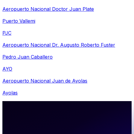
Aeropuerto Nacional Doctor Juan Plate
Puerto Vallemi
PJC
Aeropuerto Nacional Dr. Augusto Roberto Fuster
Pedro Juan Caballero
AYO
Aeropuerto Nacional Juan de Ayolas
Ayolas