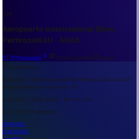
Live
Aeropuerto Internacional Silvio
Pettirossi
ASU · SGAS
🇵🇾
PY
Asunción
Grossflughafen
Cargo
Kurzantwort
Aeropuerto Internacional Silvio Pettirossi (ASU) ist ein
Grossflughafen in Asunción, PY.
IATA ASU · ICAO SGAS · 89 m ü. NN.
Für Luftfracht geeignet.
IATA
ASU
ICAO
SGAS
Land
PY