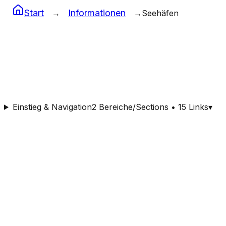
Start
Informationen
→
→
Seehäfen
Seehäfen
Seehäfen und Containerterminals weltweit
Einstieg & Navigation
2 Bereiche/Sections • 15 Links
▾
Nach Buchstabe:
Alle
A
B
C
D
E
F
G
H
I
J
K
L
M
N
O
P
Q
R
S
T
U
V
W
X
Y
Z
Hafengrösse:
Alle Grössen
Sehr Gross
Gross
Mittel
Klein